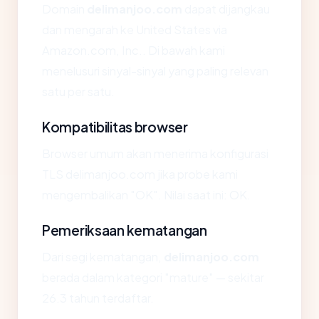
Domain
delimanjoo.com
dapat dijangkau
dan mengarah ke United States via
Amazon.com, Inc.. Di bawah kami
menelusuri sinyal-sinyal yang paling relevan
satu per satu.
Kompatibilitas browser
Browser umum akan menerima konfigurasi
TLS delimanjoo.com jika probe kami
mengembalikan "OK". Nilai saat ini: OK.
Pemeriksaan kematangan
Dari segi kematangan,
delimanjoo.com
berada dalam kategori "mature" — sekitar
26.3 tahun terdaftar.