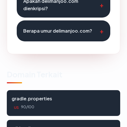
Apakah delimanjoo.com
dienkripsi?
Berapa umur delimanjoo.com?
Domain Terkait
gradle.properties
90/100
US