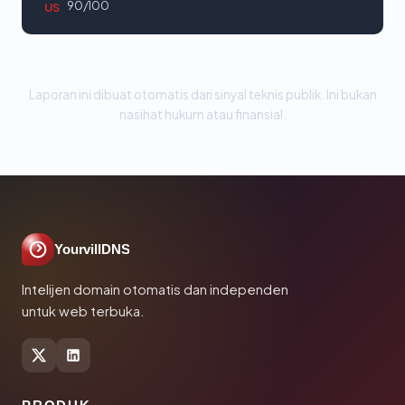
90/100
US
Laporan ini dibuat otomatis dari sinyal teknis publik. Ini bukan
nasihat hukum atau finansial.
YourvillDNS
Intelijen domain otomatis dan independen
untuk web terbuka.