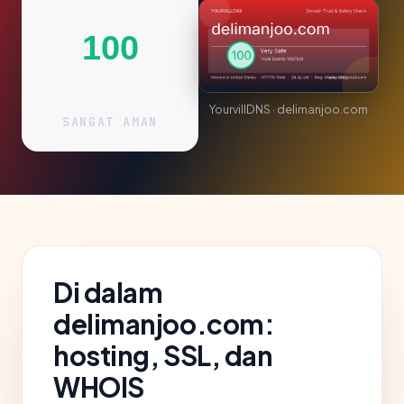
100
YourvillDNS · delimanjoo.com
SANGAT AMAN
Di dalam
delimanjoo.com:
hosting, SSL, dan
WHOIS