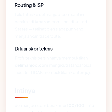
Routing & ISP
Lalu lintas ke delimanjoo.com saat ini
berakhir di Amazon.com, Inc. di United
States — terlihat oleh siapa pun yang
menjalankan traceroute.
Di luar skor teknis
Profil teknis bersih hanya membuktikan
delimanjoo.com
mengikuti standar pipa
industri. TIDAK membuktikan konten jujur.
Intinya
delimanjoo.com berakhir di
100/100
— itu