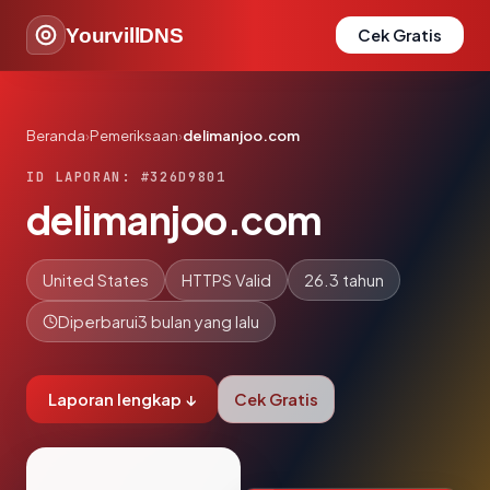
YourvillDNS
Cek Gratis
Beranda
›
Pemeriksaan
›
delimanjoo.com
ID LAPORAN: #326D9801
delimanjoo.com
United States
HTTPS Valid
26.3 tahun
Diperbarui
3 bulan yang lalu
Laporan lengkap ↓
Cek Gratis