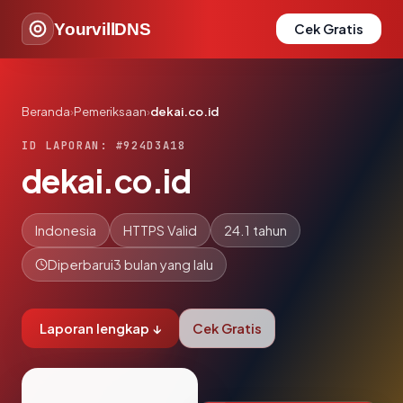
YourvillDNS
Cek Gratis
Beranda
›
Pemeriksaan
›
dekai.co.id
ID LAPORAN: #924D3A18
dekai.co.id
Indonesia
HTTPS Valid
24.1 tahun
Diperbarui
3 bulan yang lalu
Laporan lengkap ↓
Cek Gratis