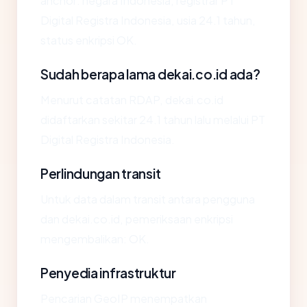
anchor: negara Indonesia, registrar PT
Digital Registra Indonesia, usia 24.1 tahun,
status enkripsi OK.
Sudah berapa lama dekai.co.id ada?
Menurut catatan RDAP, dekai.co.id
didaftarkan sekitar 24.1 tahun lalu melalui PT
Digital Registra Indonesia.
Perlindungan transit
Untuk data dalam transit antara pengguna
dan dekai.co.id, pemeriksaan enkripsi
mengembalikan: OK.
Penyedia infrastruktur
Pencarian GeoIP menempatkan