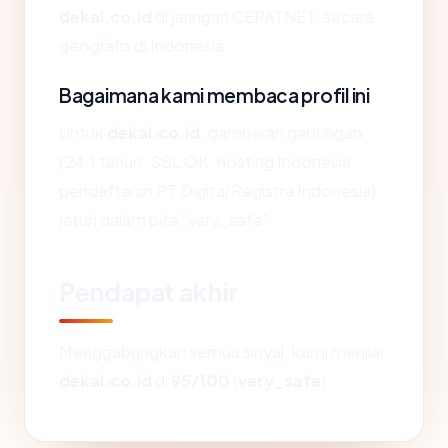
dekai.co.id
di jaringan CEPATNET, secara
geografis di Indonesia.
Bagaimana kami membaca profil ini
Untuk
dekai.co.id
, gambaran gabungan
(24.1 tahun, SSL OK, hosting Indonesia,
pendaftaran PT Digital Registra Indonesia)
jatuh dalam pita "very_safe".
Pendapat akhir
Menggabungkan semua sinyal, kami menilai
dekai.co.id
di
95/100
(
very_safe
).