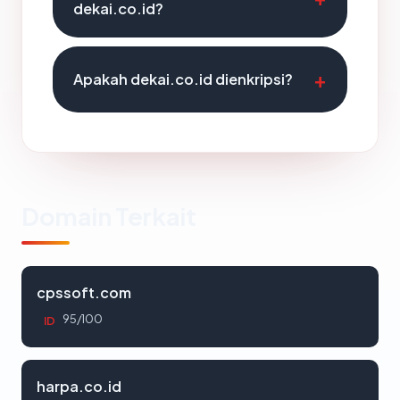
dekai.co.id?
Apakah dekai.co.id dienkripsi?
Domain Terkait
cpssoft.com
95/100
ID
harpa.co.id