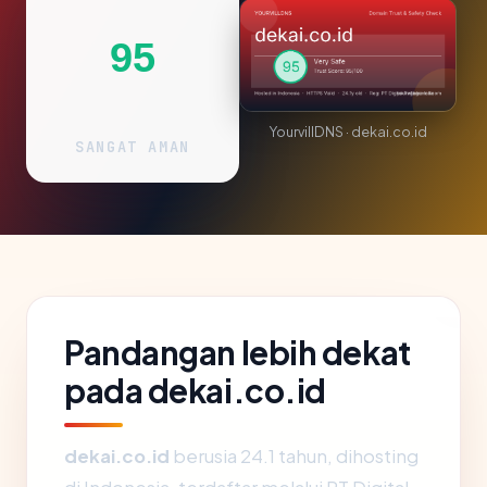
95
YourvillDNS · dekai.co.id
SANGAT AMAN
Pandangan lebih dekat
pada dekai.co.id
dekai.co.id
berusia 24.1 tahun, dihosting