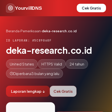
YourvillDNS
Cek Gratis
Beranda
›
Pemeriksaan
›
deka-research.co.id
ID LAPORAN: #5C89060F
deka-research.co.id
United States
HTTPS Valid
24 tahun
Diperbarui
3 bulan yang lalu
Laporan lengkap ↓
Cek Gratis