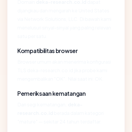
Domain
deka-research.co.id
dapat
dijangkau dan mengarah ke United States
via Network Solutions, LLC. Di bawah kami
menelusuri sinyal-sinyal yang paling relevan
satu per satu.
Kompatibilitas browser
Browser umum akan menerima konfigurasi
TLS deka-research.co.id jika probe kami
mengembalikan "OK". Nilai saat ini: OK.
Pemeriksaan kematangan
Dari segi kematangan,
deka-
research.co.id
berada dalam kategori
"mature" — sekitar 24 tahun terdaftar.