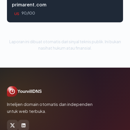
primarent.com
90/100
US
Laporan ini dibuat otomatis dari sinyal teknis publik. Ini bukan
nasihat hukum atau finansial.
YourvillDNS
Intelijen domain otomatis dan independen
untuk web terbuka.