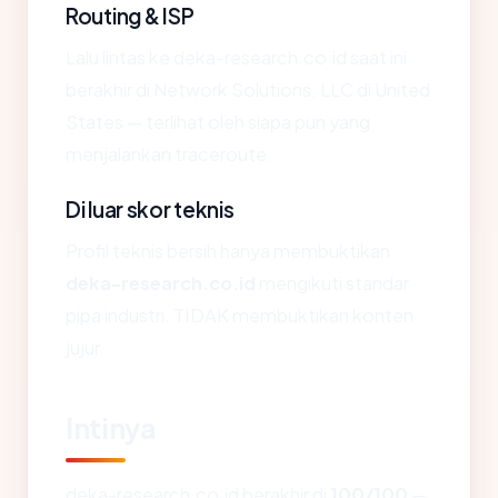
Routing & ISP
Lalu lintas ke deka-research.co.id saat ini
berakhir di Network Solutions, LLC di United
States — terlihat oleh siapa pun yang
menjalankan traceroute.
Di luar skor teknis
Profil teknis bersih hanya membuktikan
deka-research.co.id
mengikuti standar
pipa industri. TIDAK membuktikan konten
jujur.
Intinya
deka-research.co.id berakhir di
100/100
—