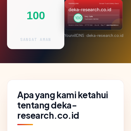
100
YourvillDNS · deka-research.co.id
SANGAT AMAN
Apa yang kami ketahui
tentang deka-
research.co.id