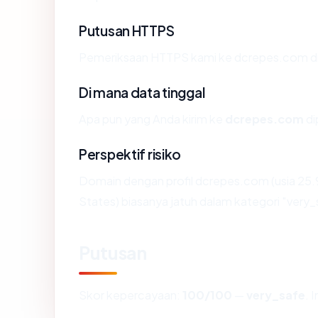
Putusan HTTPS
Pemeriksaan HTTPS kami ke dcrepes.com di
Di mana data tinggal
Apa pun yang Anda kirim ke
dcrepes.com
di
Perspektif risiko
Domain dengan profil dcrepes.com (usia 25.
States) biasanya jatuh dalam kategori "very_
Putusan
Skor kepercayaan:
100/100
—
very_safe
. 