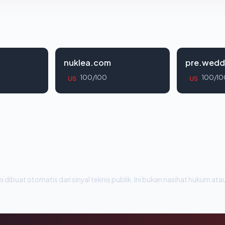
nuklea.com
pre.wedd
100/100
100/10
US
US
i dibuat otomatis dari sinyal teknis publik. Ini bukan nasihat hukum atau