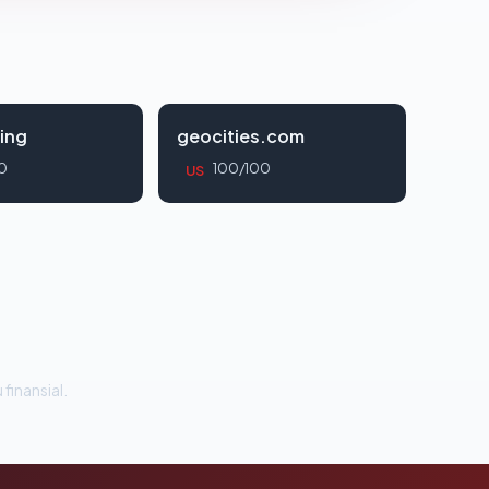
ing
geocities.com
0
100/100
US
 finansial.