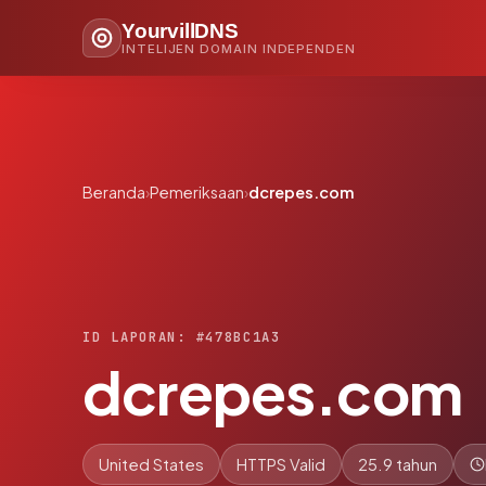
YourvillDNS
INTELIJEN DOMAIN INDEPENDEN
Beranda
›
Pemeriksaan
›
dcrepes.com
ID LAPORAN: #478BC1A3
dcrepes.com
United States
HTTPS Valid
25.9 tahun