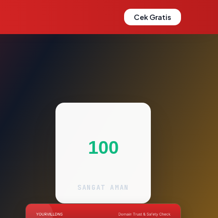
Cek Gratis
100
SANGAT AMAN