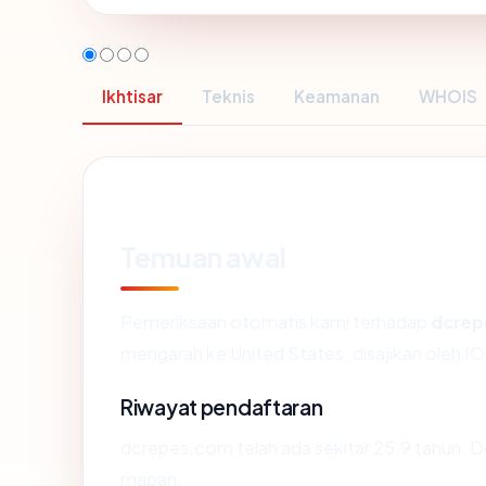
Ikhtisar
Teknis
Keamanan
WHOIS
Temuan awal
Pemeriksaan otomatis kami terhadap
dcrep
mengarah ke United States, disajikan oleh
Riwayat pendaftaran
dcrepes.com telah ada sekitar 25.9 tahun. 
mapan.