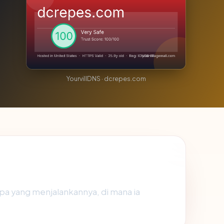
YourvillDNS · dcrepes.com
pa yang menjalankannya, di mana ia