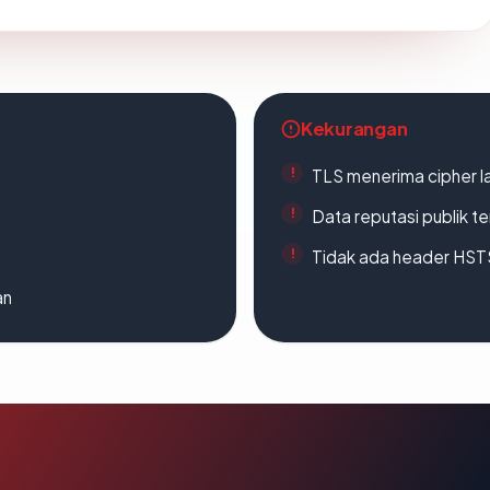
Kekurangan
TLS menerima cipher 
Data reputasi publik t
Tidak ada header HST
an