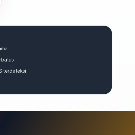
lama
erbatas
S terdeteksi