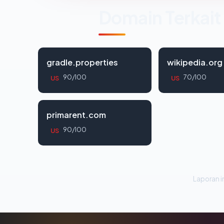
Domain Terkait
gradle.properties
wikipedia.org
90/100
70/100
US
US
primarent.com
90/100
US
Laporan in