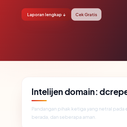
Laporan lengkap ↓
Cek Gratis
Intelijen domain: dcre
Pandangan pihak ketiga yang netral pada
berada, dan seberapa aman.