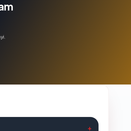
lam
yi.