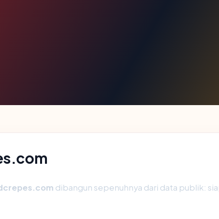
pes.com
dcrepes.com
dibangun sepenuhnya dari data publik: sia