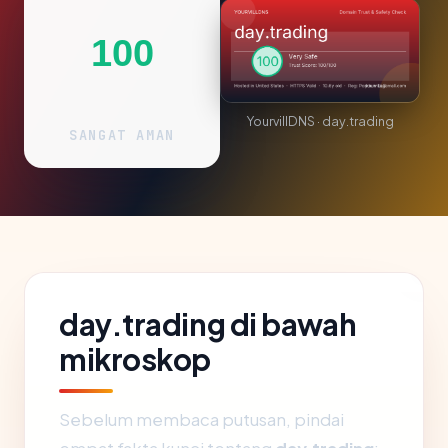
100
YourvillDNS · day.trading
SANGAT AMAN
day.trading di bawah
mikroskop
Sebelum membaca putusan, pindai