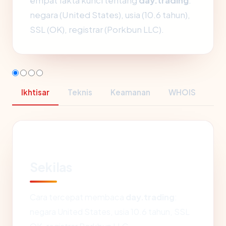
empat fakta kunci tentang
day.trading
:
negara (United States), usia (10.6 tahun),
SSL (OK), registrar (Porkbun LLC).
Ikhtisar
Teknis
Keamanan
WHOIS
Sekilas
Cara tercepat membaca
day.trading
:
negara United States, usia 10.6 tahun, SSL