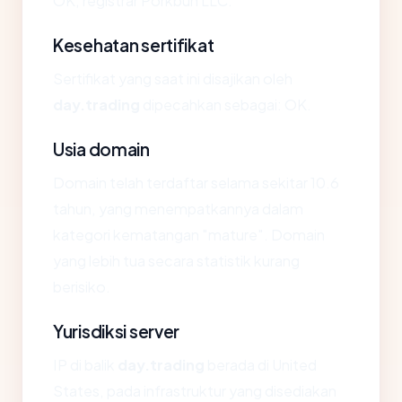
OK, registrar Porkbun LLC.
Kesehatan sertifikat
Sertifikat yang saat ini disajikan oleh
day.trading
dipecahkan sebagai: OK.
Usia domain
Domain telah terdaftar selama sekitar 10.6
tahun, yang menempatkannya dalam
kategori kematangan "mature". Domain
yang lebih tua secara statistik kurang
berisiko.
Yurisdiksi server
IP di balik
day.trading
berada di United
States, pada infrastruktur yang disediakan