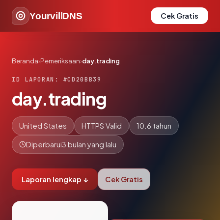
YourvillDNS
Cek Gratis
Beranda
›
Pemeriksaan
›
day.trading
ID LAPORAN: #CD20BB39
day.trading
United States
HTTPS Valid
10.6 tahun
Diperbarui
3 bulan yang lalu
Laporan lengkap ↓
Cek Gratis