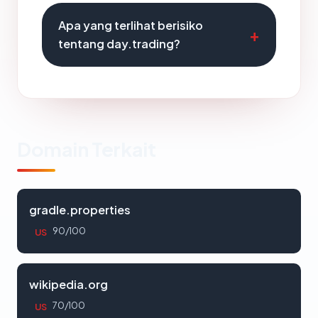
Apa yang terlihat berisiko
tentang day.trading?
Domain Terkait
gradle.properties
90/100
US
wikipedia.org
70/100
US