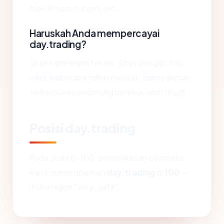
oleh Amazon.com, Inc..
Haruskah Anda mempercayai
day.trading?
Skor kami murni teknis. Situs dengan SSL
valid, beberapa tahun riwayat, dan registrar
terkemuka cenderung berskor lebih tinggi.
Posisi day.trading
Pada skala 0-100, pemeriksaan otomatis
kami menempatkan
day.trading
di
100
—
itu kategori "very_safe".