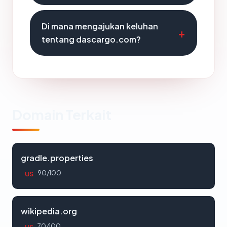
Di mana mengajukan keluhan
tentang dascargo.com?
Domain Terkait
gradle.properties
90/100
US
wikipedia.org
70/100