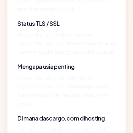
dihosting di United States. SSL pada host
apex mengembalikan: OK.
Status TLS / SSL
Handshake TLS ke dascargo.com
mengembalikan: OK. Browser modern akan
memperingatkan pengguna ketika ini gagal.
Mengapa usia penting
Rekam jejak 26 tahun bukan bukti
legitimasi, tetapi berarti
dascargo.com
punya waktu untuk mengakumulasi sinyal
reputasi.
Di mana dascargo.com dihosting
dascargo.com dioperasikan dari United