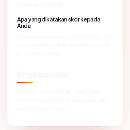
States via IONOS SE.
Apa yang dikatakan skor kepada
Anda
Skor kepercayaan otomatis dascargo.com
mencerminkan apakah ia mengikuti praktik
infrastruktur standar.
Ringkasan skor
dascargo.com → 100/100 (
very_safe
).
Nilai dihitung ulang setiap penyegaran dari
catatan publik terbaru.