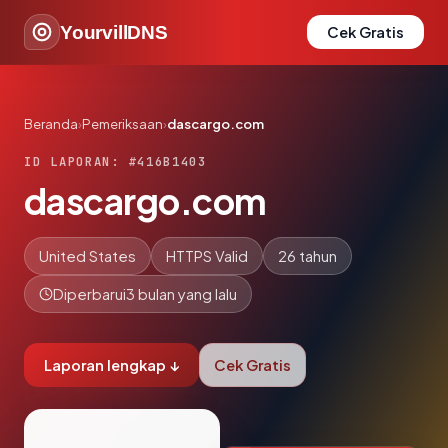
YourvillDNS
Cek Gratis
Beranda
›
Pemeriksaan
›
dascargo.com
ID LAPORAN: #416B1403
dascargo.com
United States
HTTPS Valid
26 tahun
Diperbarui
3 bulan yang lalu
Laporan lengkap ↓
Cek Gratis