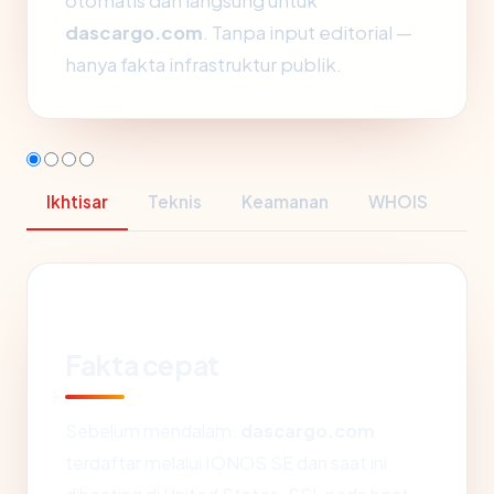
otomatis dan langsung untuk
dascargo.com
. Tanpa input editorial —
hanya fakta infrastruktur publik.
Ikhtisar
Teknis
Keamanan
WHOIS
Fakta cepat
Sebelum mendalam:
dascargo.com
terdaftar melalui IONOS SE dan saat ini