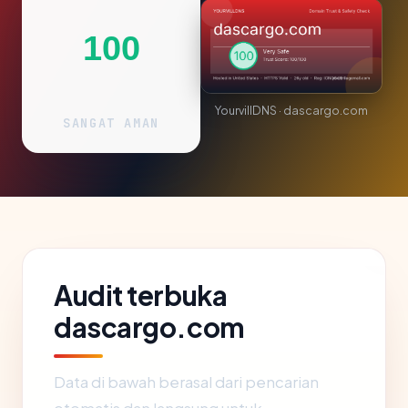
100
YourvillDNS · dascargo.com
SANGAT AMAN
Audit terbuka
dascargo.com
Data di bawah berasal dari pencarian