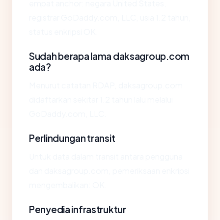
empat anchor: negara United States,
registrar GoDaddy.com, LLC, usia 1.2 tahun,
status enkripsi OK.
Sudah berapa lama daksagroup.com
ada?
Menurut catatan RDAP, daksagroup.com
didaftarkan sekitar 1.2 tahun lalu melalui
GoDaddy.com, LLC.
Perlindungan transit
Untuk data dalam transit antara pengguna
dan daksagroup.com, pemeriksaan enkripsi
mengembalikan: OK.
Penyedia infrastruktur