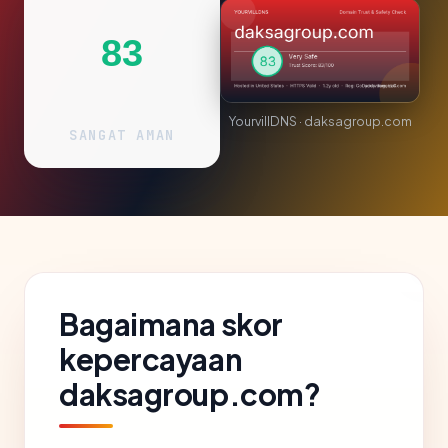
83
YourvillDNS · daksagroup.com
SANGAT AMAN
Bagaimana skor
kepercayaan
daksagroup.com?