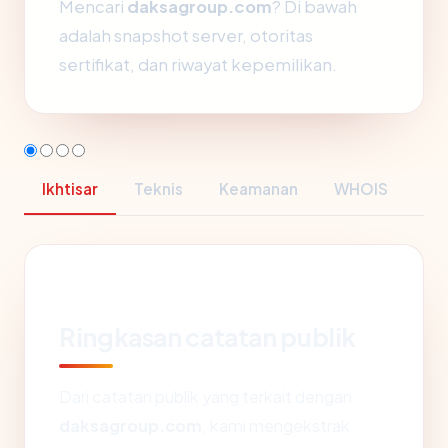
Mencari
daksagroup.com
? Di bawah
adalah snapshot server, otoritas
sertifikat, dan riwayat kepemilikan.
Ikhtisar
Teknis
Keamanan
WHOIS
Ringkasan catatan publik
Dari catatan publik yang terkait dengan
daksagroup.com
, kami mengekstrak