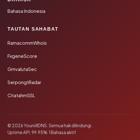
Bahasa Indonesia
TAUTAN SAHABAT
RamacommWhois
FxgeneScore
GmvalutaSec
SerpongtRadar
CitatahmSSL
© 2026 YourvillDNS. Semua hak dilindungi.
Uptime API: 99.95%
·
1 Bahasa aktif