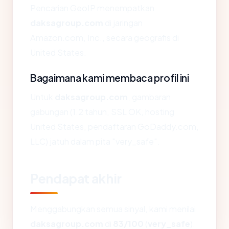
Pencarian GeoIP menempatkan
daksagroup.com
di jaringan
Amazon.com, Inc., secara geografis di
United States.
Bagaimana kami membaca profil ini
Untuk
daksagroup.com
, gambaran
gabungan (1.2 tahun, SSL OK, hosting
United States, pendaftaran GoDaddy.com,
LLC) jatuh dalam pita "very_safe".
Pendapat akhir
Menggabungkan semua sinyal, kami menilai
daksagroup.com
di
83/100
(
very_safe
).