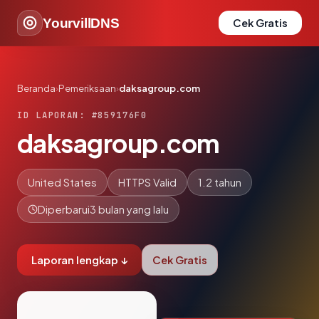
YourvillDNS
Cek Gratis
Beranda
›
Pemeriksaan
›
daksagroup.com
ID LAPORAN: #859176F0
daksagroup.com
United States
HTTPS Valid
1.2 tahun
Diperbarui
3 bulan yang lalu
Laporan lengkap ↓
Cek Gratis