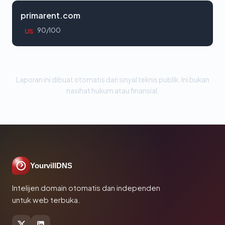
primarent.com
90/100
US
Laporan ini dibuat otomatis dari sinyal teknis publik. Ini bukan
nasihat hukum atau finansial.
YourvillDNS
Intelijen domain otomatis dan independen
untuk web terbuka.