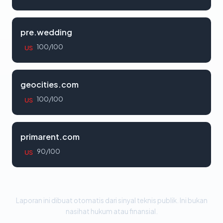
pre.wedding
100/100
US
geocities.com
100/100
US
primarent.com
90/100
US
Laporan ini dibuat otomatis dari sinyal teknis publik. Ini bukan
nasihat hukum atau finansial.