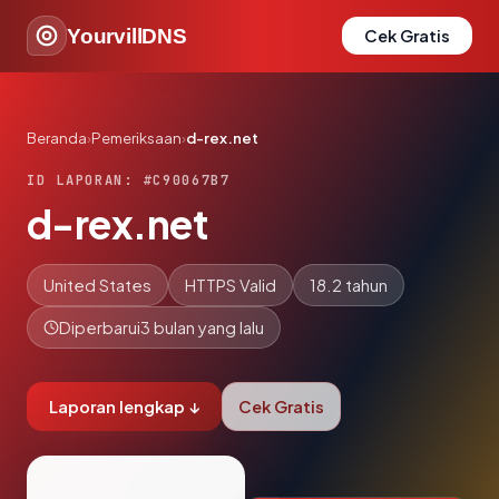
YourvillDNS
Cek Gratis
Beranda
›
Pemeriksaan
›
d-rex.net
ID LAPORAN: #C90067B7
d-rex.net
United States
HTTPS Valid
18.2 tahun
Diperbarui
3 bulan yang lalu
Laporan lengkap ↓
Cek Gratis