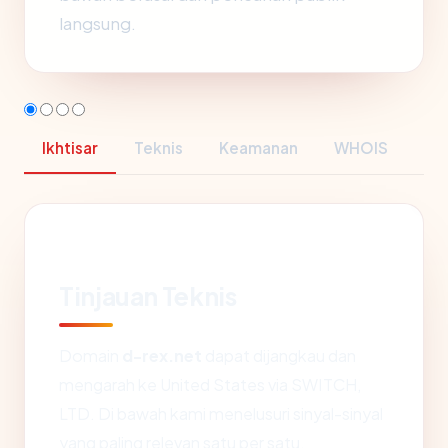
langsung.
Ikhtisar
Teknis
Keamanan
WHOIS
Tinjauan Teknis
Domain
d-rex.net
dapat dijangkau dan
mengarah ke United States via SWITCH,
LTD. Di bawah kami menelusuri sinyal-sinyal
yang paling relevan satu per satu.