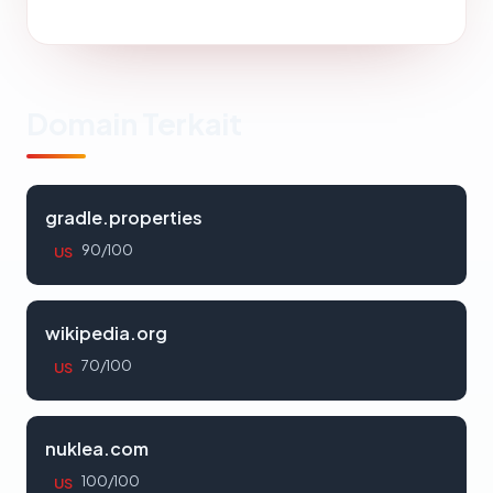
Domain Terkait
gradle.properties
90/100
US
wikipedia.org
70/100
US
nuklea.com
100/100
US