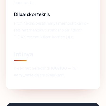
traceroute.
Di luar skor teknis
Profil teknis bersih hanya membuktikan
d-
rex.net
mengikuti standar pipa industri.
TIDAK membuktikan konten jujur.
Intinya
d-rex.net berakhir di
100/100
— itu
very_safe
dalam skala kami.