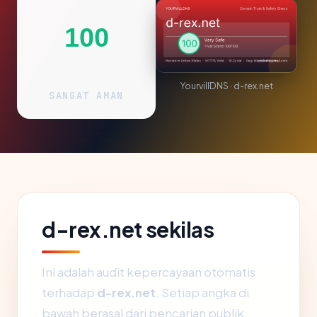
100
YourvillDNS · d-rex.net
SANGAT AMAN
d-rex.net sekilas
Ini adalah audit kepercayaan otomatis
terhadap
d-rex.net
. Setiap angka di
bawah berasal dari pencarian publik