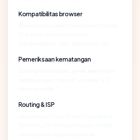
Kompatibilitas browser
Browser umum akan menerima konfigurasi
TLS d-rex.net jika probe kami
mengembalikan "OK". Nilai saat ini: OK.
Pemeriksaan kematangan
Dari segi kematangan,
d-rex.net
berada
dalam kategori "mature" — sekitar 18.2
tahun terdaftar.
Routing & ISP
Lalu lintas ke d-rex.net saat ini berakhir di
SWITCH, LTD di United States — terlihat
oleh siapa pun yang menjalankan