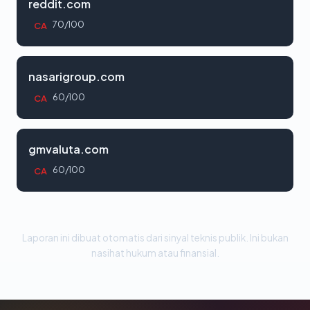
reddit.com
70/100
CA
nasarigroup.com
60/100
CA
gmvaluta.com
60/100
CA
Laporan ini dibuat otomatis dari sinyal teknis publik. Ini bukan
nasihat hukum atau finansial.