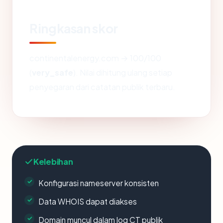
Ringkasan skor
continentalenergy.com → 100/100
(
very_safe
). Nilai dihitung ulang setiap
penyegaran dari catatan publik terbaru.
Kelebihan
Konfigurasi nameserver konsisten
Data WHOIS dapat diakses
Domain muncul dalam log CT publik