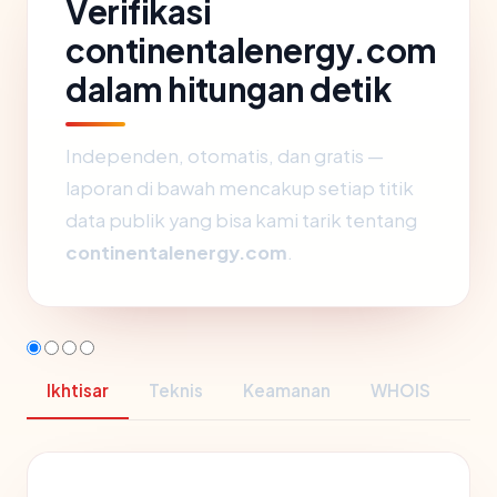
Verifikasi
continentalenergy.com
dalam hitungan detik
Independen, otomatis, dan gratis —
laporan di bawah mencakup setiap titik
data publik yang bisa kami tarik tentang
continentalenergy.com
.
Ikhtisar
Teknis
Keamanan
WHOIS