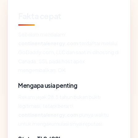
Fakta cepat
Sebelum mendalam:
continentalenergy.com
terdaftar melalui
GoDaddy.com, LLC dan saat ini dihosting di
Canada. SSL pada host apex
mengembalikan: OK.
Mengapa usia penting
Rekam jejak 28.5 tahun bukan bukti
legitimasi, tetapi berarti
continentalenergy.com
punya waktu
untuk mengakumulasi sinyal reputasi.