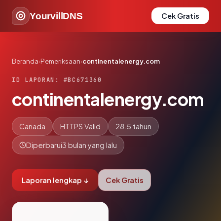
YourvillDNS
Cek Gratis
Beranda
›
Pemeriksaan
›
continentalenergy.com
ID LAPORAN: #BC671360
continentalenergy.com
Canada
HTTPS Valid
28.5 tahun
Diperbarui
3 bulan yang lalu
Laporan lengkap ↓
Cek Gratis