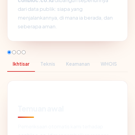
conbloc.co.id
dibangun sepenuhnya
dari data publik: siapa yang
menjalankannya, di mana ia berada, dan
seberapa aman.
Ikhtisar
Teknis
Keamanan
WHOIS
Temuan awal
Pemeriksaan otomatis kami terhadap