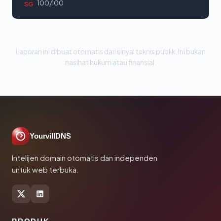
100/100
SG
Laporan ini dibuat otomatis dari sinyal teknis publik. Ini bukan
nasihat hukum atau finansial.
YourvillDNS
Intelijen domain otomatis dan independen
untuk web terbuka.