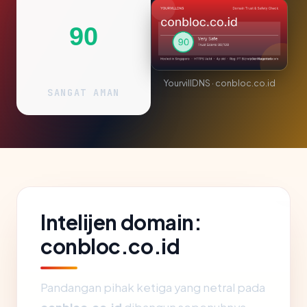
90
YourvillDNS · conbloc.co.id
SANGAT AMAN
Intelijen domain:
conbloc.co.id
Pandangan pihak ketiga yang netral pada