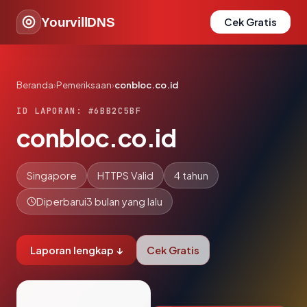
YourvillDNS
Cek Gratis
Beranda
›
Pemeriksaan
›
conbloc.co.id
ID LAPORAN: #6BB2C5BF
conbloc.co.id
Singapore
HTTPS Valid
4 tahun
Diperbarui
3 bulan yang lalu
Laporan lengkap ↓
Cek Gratis