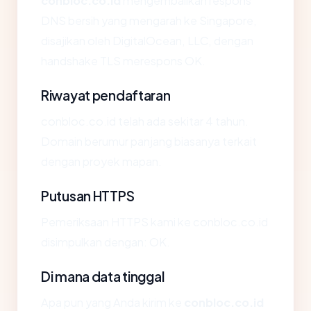
conbloc.co.id
mengembalikan respons
DNS bersih yang mengarah ke Singapore,
disajikan oleh DigitalOcean, LLC, dengan
handshake TLS merespons OK.
Riwayat pendaftaran
conbloc.co.id telah ada sekitar 4 tahun.
Domain berumur panjang biasanya terkait
dengan proyek mapan.
Putusan HTTPS
Pemeriksaan HTTPS kami ke conbloc.co.id
disimpulkan dengan: OK.
Di mana data tinggal
Apa pun yang Anda kirim ke
conbloc.co.id