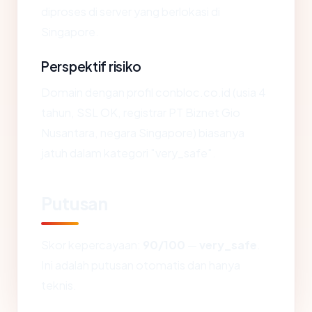
diproses di server yang berlokasi di
Singapore.
Perspektif risiko
Domain dengan profil conbloc.co.id (usia 4
tahun, SSL OK, registrar PT Biznet Gio
Nusantara, negara Singapore) biasanya
jatuh dalam kategori "very_safe".
Putusan
Skor kepercayaan:
90/100
—
very_safe
.
Ini adalah putusan otomatis dan hanya
teknis.