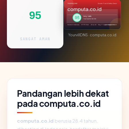
95
YourvillDNS · computa.co.id
SANGAT AMAN
Pandangan lebih dekat
pada computa.co.id
computa.co.id
berusia 28.4 tahun,