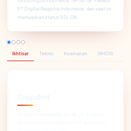
dihosting di Indonesia, terdaftar melalui
PT Digital Registra Indonesia, dan saat ini
menyajikan status SSL OK.
Ikhtisar
Teknis
Keamanan
WHOIS
Snapshot
Snapshot
computa.co.id
: 28.4 tahun,
dihosting di Indonesia, ISP PT Biznet Gio