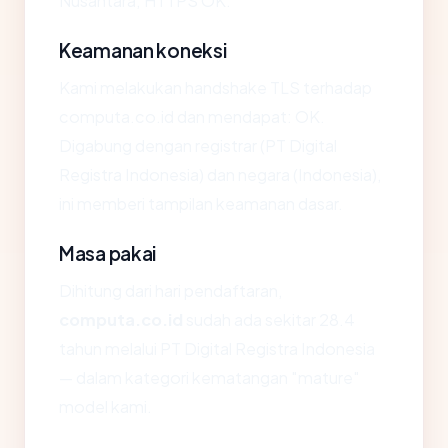
Nusantara, HTTPS OK.
Keamanan koneksi
Kami melakukan handshake TLS terhadap
computa.co.id dan mendapat: OK.
Digabung dengan registrar (PT Digital
Registra Indonesia) dan negara (Indonesia),
ini memberi tampilan keamanan dasar.
Masa pakai
Dihitung dari hari pendaftaran,
computa.co.id
sudah ada sekitar 28.4
tahun melalui PT Digital Registra Indonesia
— dalam kategori kematangan "mature"
model kami.