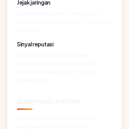
Jejak jaringan
Dari perspektif jaringan, computa.co.id
dihosting di Indonesia melalui PT Biznet Gio
Nusantara.
Sinyal reputasi
Infrastruktur publik saja tidak bisa
membuktikan situs aman — hanya bisa
menunjukkan apakah situs mengikuti
standar industri.
Dalam satu kalimat
computa.co.id
saat ini berperingkat
very_safe
dengan skor
95/100
,