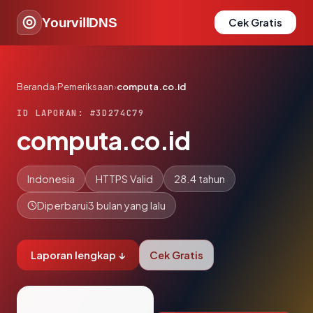
YourvillDNS
Cek Gratis
Beranda
›
Pemeriksaan
›
computa.co.id
ID LAPORAN: #3D274C79
computa.co.id
Indonesia
HTTPS Valid
28.4 tahun
Diperbarui
3 bulan yang lalu
Laporan lengkap ↓
Cek Gratis