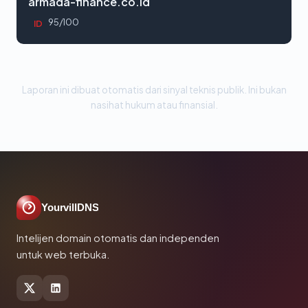
armada-finance.co.id
95/100
ID
Laporan ini dibuat otomatis dari sinyal teknis publik. Ini bukan
nasihat hukum atau finansial.
YourvillDNS
Intelijen domain otomatis dan independen
untuk web terbuka.