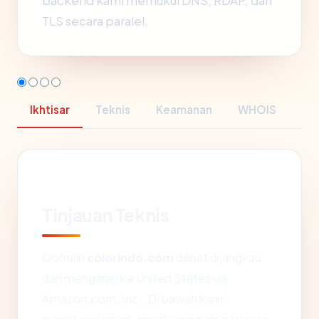
backend kami memukul DNS, RDAP, dan
TLS secara paralel.
Ikhtisar
Teknis
Keamanan
WHOIS
Tinjauan Teknis
Domain
colorindo.com
dapat dijangkau
dan mengarah ke United States via
Amazon.com, Inc.. Di bawah kami