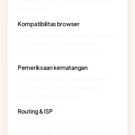
menelusuri sinyal-sinyal yang paling relevan
satu per satu.
Kompatibilitas browser
Browser umum akan menerima konfigurasi
TLS colorindo.com jika probe kami
mengembalikan "OK". Nilai saat ini: OK.
Pemeriksaan kematangan
Dari segi kematangan,
colorindo.com
berada dalam kategori "established" —
sekitar 4.2 tahun terdaftar.
Routing & ISP
Lalu lintas ke colorindo.com saat ini berakhir
di Amazon.com, Inc. di United States —