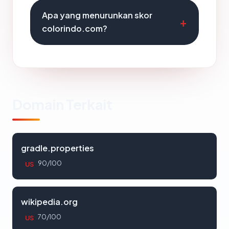
Apa yang menurunkan skor
colorindo.com?
Domain Terkait
gradle.properties
90/100
US
wikipedia.org
70/100
US