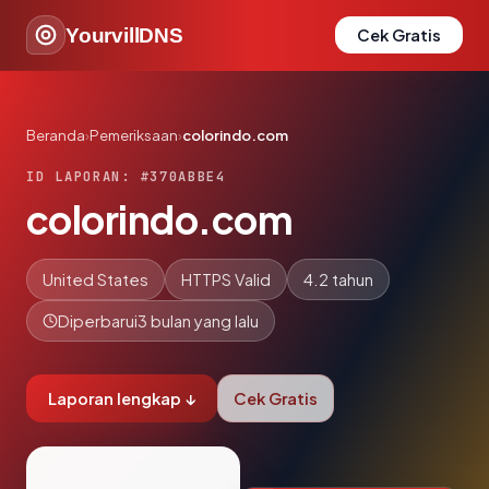
YourvillDNS
Cek Gratis
Beranda
›
Pemeriksaan
›
colorindo.com
ID LAPORAN: #370ABBE4
colorindo.com
United States
HTTPS Valid
4.2 tahun
Diperbarui
3 bulan yang lalu
Laporan lengkap ↓
Cek Gratis