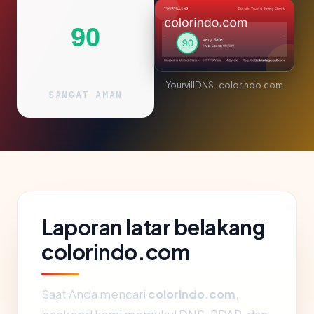
90
YourvillDNS · colorindo.com
SANGAT AMAN
Laporan latar belakang
colorindo.com
Saat Anda mencari
colorindo.com
,