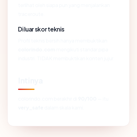
terlihat oleh siapa pun yang menjalankan
traceroute.
Di luar skor teknis
Profil teknis bersih hanya membuktikan
colorindo.com
mengikuti standar pipa
industri. TIDAK membuktikan konten jujur.
Intinya
colorindo.com berakhir di
90/100
— itu
very_safe
dalam skala kami.