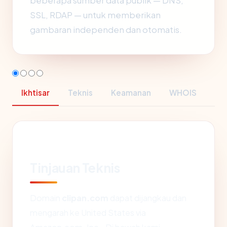
beberapa sumber data publik — DNS,
SSL, RDAP — untuk memberikan
gambaran independen dan otomatis.
Ikhtisar
Teknis
Keamanan
WHOIS
Tinjauan Teknis
Domain
clipan.com
dapat dijangkau dan
mengarah ke United States via