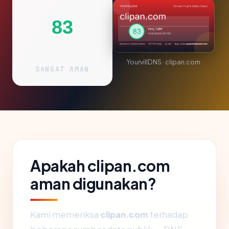
83
YourvillDNS · clipan.com
SANGAT AMAN
Apakah clipan.com
aman digunakan?
Kami memeriksa
clipan.com
terhadap