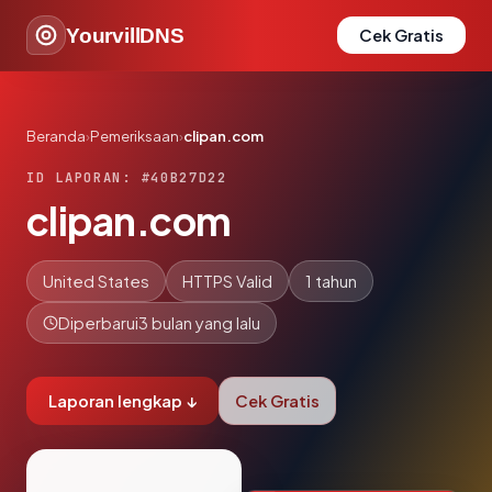
YourvillDNS
Cek Gratis
Beranda
›
Pemeriksaan
›
clipan.com
ID LAPORAN: #40B27D22
clipan.com
United States
HTTPS Valid
1 tahun
Diperbarui
3 bulan yang lalu
Laporan lengkap ↓
Cek Gratis