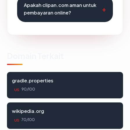
Apakah clipan.com aman untuk
pembayaran online?
Domain Terkait
gradle.properties
90/100
US
wikipedia.org
70/100
US