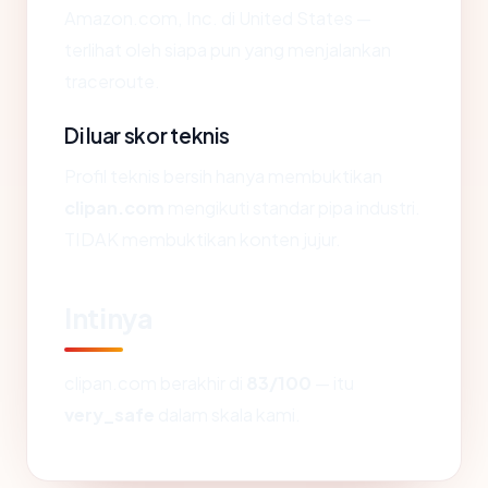
Amazon.com, Inc. di United States —
terlihat oleh siapa pun yang menjalankan
traceroute.
Di luar skor teknis
Profil teknis bersih hanya membuktikan
clipan.com
mengikuti standar pipa industri.
TIDAK membuktikan konten jujur.
Intinya
clipan.com berakhir di
83/100
— itu
very_safe
dalam skala kami.