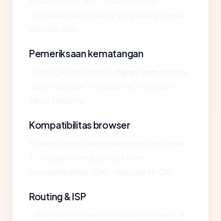
Amazon.com, Inc.. Di bawah kami
menelusuri sinyal-sinyal yang paling relevan
satu per satu.
Pemeriksaan kematangan
Dari segi kematangan,
clipan.com
berada
dalam kategori "established" — sekitar 1
tahun terdaftar.
Kompatibilitas browser
Browser umum akan menerima konfigurasi
TLS clipan.com jika probe kami
mengembalikan "OK". Nilai saat ini: OK.
Routing & ISP
Lalu lintas ke clipan.com saat ini berakhir di