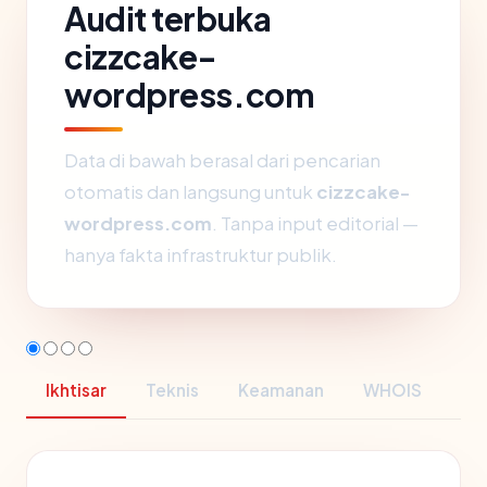
Audit terbuka
cizzcake-
wordpress.com
Data di bawah berasal dari pencarian
otomatis dan langsung untuk
cizzcake-
wordpress.com
. Tanpa input editorial —
hanya fakta infrastruktur publik.
Ikhtisar
Teknis
Keamanan
WHOIS