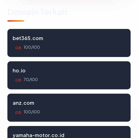
Domain Terkait
bet365.com
100/100
GB
ho.io
70/100
GB
anz.com
100/100
GB
yamaha-motor.co.id