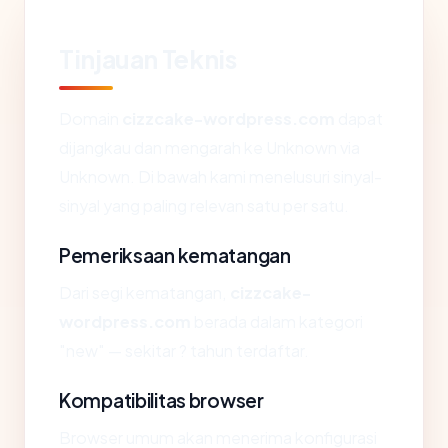
Tinjauan Teknis
Domain
cizzcake-wordpress.com
dapat
dijangkau dan mengarah ke Unknown via
Unknown. Di bawah kami menelusuri sinyal-
sinyal yang paling relevan satu per satu.
Pemeriksaan kematangan
Dari segi kematangan,
cizzcake-
wordpress.com
berada dalam kategori
"new" — sekitar ? tahun terdaftar.
Kompatibilitas browser
Browser umum akan menerima konfigurasi