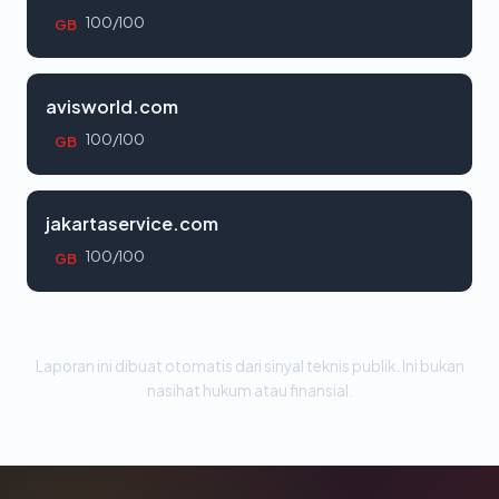
100/100
GB
avisworld.com
100/100
GB
jakartaservice.com
100/100
GB
Laporan ini dibuat otomatis dari sinyal teknis publik. Ini bukan
nasihat hukum atau finansial.