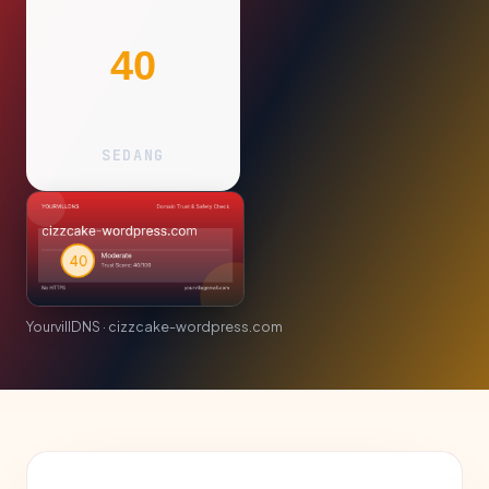
40
SEDANG
YourvillDNS · cizzcake-wordpress.com