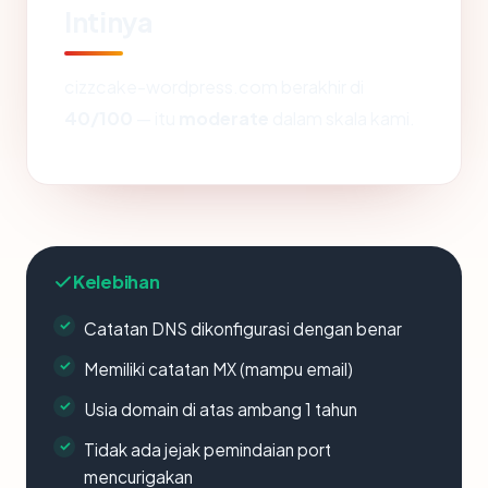
Intinya
cizzcake-wordpress.com berakhir di
40/100
— itu
moderate
dalam skala kami.
Kelebihan
Catatan DNS dikonfigurasi dengan benar
Memiliki catatan MX (mampu email)
Usia domain di atas ambang 1 tahun
Tidak ada jejak pemindaian port
mencurigakan