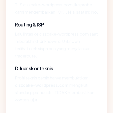
TLS cizzcake-wordpress.com jika probe
kami mengembalikan "OK". Nilai saat ini: No.
Routing & ISP
Lalu lintas ke cizzcake-wordpress.com saat
ini berakhir di Unknown di Unknown —
terlihat oleh siapa pun yang menjalankan
traceroute.
Di luar skor teknis
Profil teknis bersih hanya membuktikan
cizzcake-wordpress.com
mengikuti
standar pipa industri. TIDAK membuktikan
konten jujur.