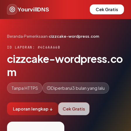
YourvillDNS
Cek Gratis
Beranda
›
Pemeriksaan
›
cizzcake-wordpress.com
ID LAPORAN: #4C6AA66B
cizzcake-wordpress.co
m
Tanpa HTTPS
Diperbarui
3 bulan yang lalu
Laporan lengkap ↓
Cek Gratis