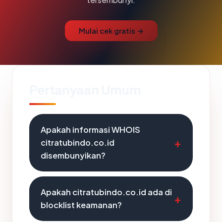
Mulai cek gratis →
Pertanyaan Umum
Apakah informasi WHOIS
citratubindo.co.id
disembunyikan?
Apakah citratubindo.co.id ada di
blocklist keamanan?