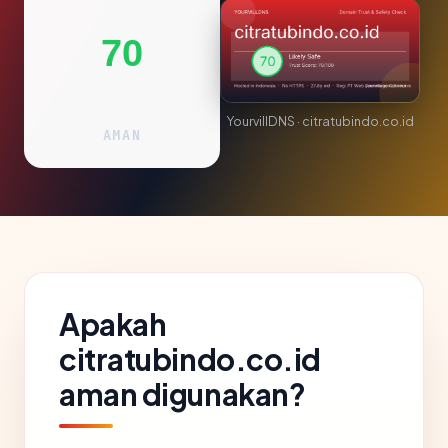
70
YourvillDNS · citratubindo.co.id
AMAN
Apakah
citratubindo.co.id
aman digunakan?