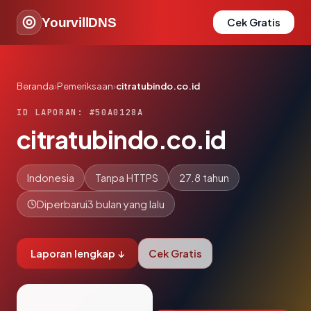
YourvillDNS
Cek Gratis
Beranda
›
Pemeriksaan
›
citratubindo.co.id
ID LAPORAN: #50A0128A
citratubindo.co.id
Indonesia
Tanpa HTTPS
27.8 tahun
Diperbarui
3 bulan yang lalu
Laporan lengkap ↓
Cek Gratis