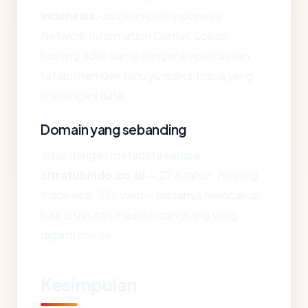
Indonesia
, disajikan oleh Indonesia
Network Information Center. Lokasi
hosting tidak sama dengan kepercayaan,
tetapi memberi tahu yurisdiksi mana yang
menangani data.
Domain yang sebanding
Situs dengan metadata serupa
citratubindo.co.id
— 27.8 tahun, hosting
Indonesia, SSL valid — biasanya mencakup
baik bisnis sah maupun cangkang yang
diganti merek.
Kesimpulan