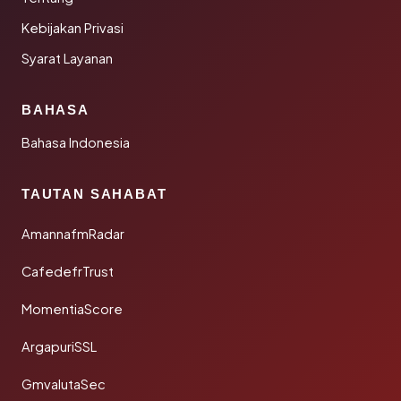
Kebijakan Privasi
Syarat Layanan
BAHASA
Bahasa Indonesia
TAUTAN SAHABAT
AmannafmRadar
CafedefrTrust
MomentiaScore
ArgapuriSSL
GmvalutaSec