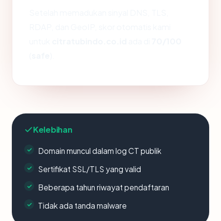
Setelah memadukan sinyal DNS, TLS,
RDAP, dan GeoIP, skor otomatis kami
untuk
citratubindo.co.id
ada di
70/100
(
safe
).
Kelebihan
Domain muncul dalam log CT publik
Sertifikat SSL/TLS yang valid
Beberapa tahun riwayat pendaftaran
Tidak ada tanda malware