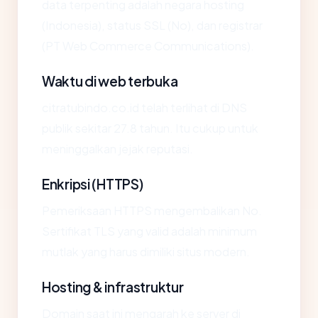
data terpenting adalah negara hosting
(Indonesia), status SSL (No), dan registrar
(PT Web Commerce Communications).
Waktu di web terbuka
citratubindo.co.id telah terlihat di DNS
publik sekitar 27.8 tahun. Itu cukup untuk
meninggalkan jejak reputasi.
Enkripsi (HTTPS)
Pemeriksaan HTTPS mengembalikan No.
Sertifikat TLS yang valid adalah minimum
mutlak yang harus dimiliki situs modern.
Hosting & infrastruktur
Domain saat ini mengarah ke server di