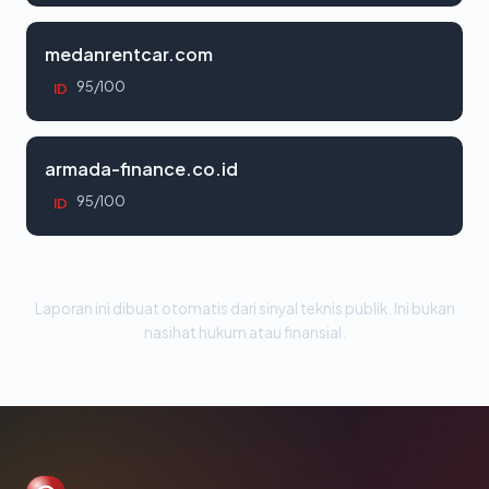
medanrentcar.com
95/100
ID
armada-finance.co.id
95/100
ID
Laporan ini dibuat otomatis dari sinyal teknis publik. Ini bukan
nasihat hukum atau finansial.