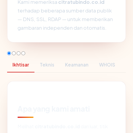
Kami memeriksa
citratubindo.co.id
terhadap beberapa sumber data publik
— DNS, SSL, RDAP — untuk memberikan
gambaran independen dan otomatis.
Ikhtisar
Teknis
Keamanan
WHOIS
Apa yang kami amati
Melihat
citratubindo.co.id
dari luar, titik