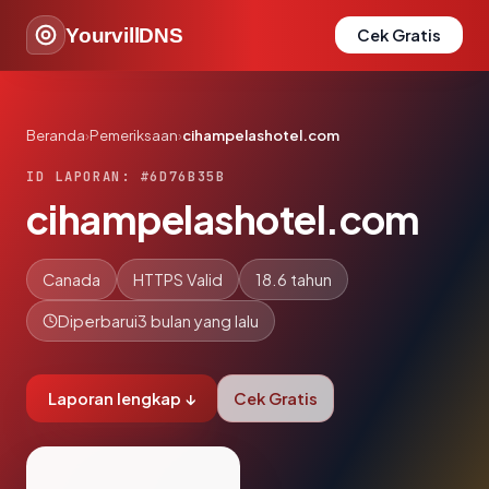
YourvillDNS
Cek Gratis
Beranda
›
Pemeriksaan
›
cihampelashotel.com
ID LAPORAN: #6D76B35B
cihampelashotel.com
Canada
HTTPS Valid
18.6 tahun
Diperbarui
3 bulan yang lalu
Laporan lengkap ↓
Cek Gratis