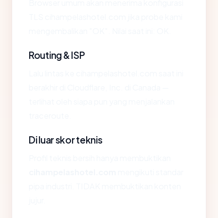
Browser umum akan menerima konfigurasi
TLS cihampelashotel.com jika probe kami
mengembalikan "OK". Nilai saat ini: OK.
Routing & ISP
Lalu lintas ke cihampelashotel.com saat ini
berakhir di Cloudflare, Inc. di Canada —
terlihat oleh siapa pun yang menjalankan
traceroute.
Di luar skor teknis
Profil teknis bersih hanya membuktikan
cihampelashotel.com
mengikuti standar
pipa industri. TIDAK membuktikan konten
jujur.