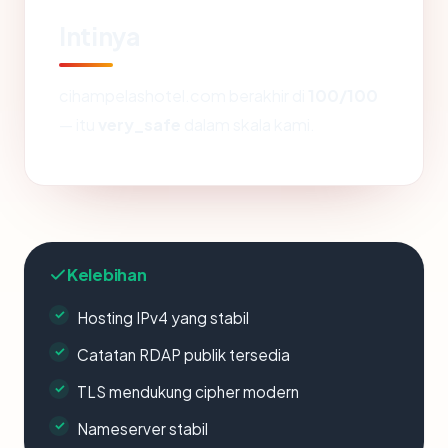
Intinya
cihampelashotel.com berakhir di
100/100
— itu
very_safe
dalam skala kami.
Kelebihan
Hosting IPv4 yang stabil
Catatan RDAP publik tersedia
TLS mendukung cipher modern
Nameserver stabil