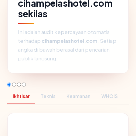
cihampelashotel.com
sekilas
Ini adalah audit kepercayaan otomatis
terhadap
cihampelashotel.com
. Setiap
angka di bawah berasal dari pencarian
publik langsung.
Ikhtisar
Teknis
Keamanan
WHOIS