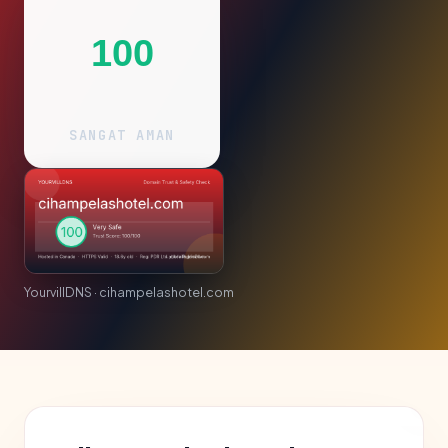
100
SANGAT AMAN
YourvillDNS · cihampelashotel.com