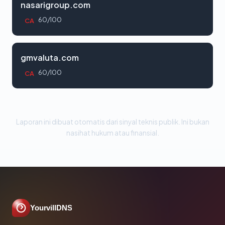
nasarigroup.com
60/100
CA
gmvaluta.com
60/100
CA
Laporan ini dibuat otomatis dari sinyal teknis publik. Ini bukan
nasihat hukum atau finansial.
YourvillDNS