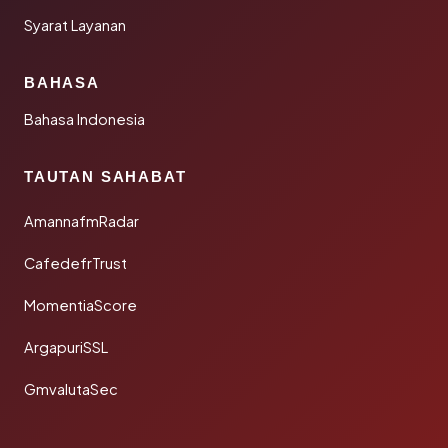
Syarat Layanan
BAHASA
Bahasa Indonesia
TAUTAN SAHABAT
AmannafmRadar
CafedefrTrust
MomentiaScore
ArgapuriSSL
GmvalutaSec