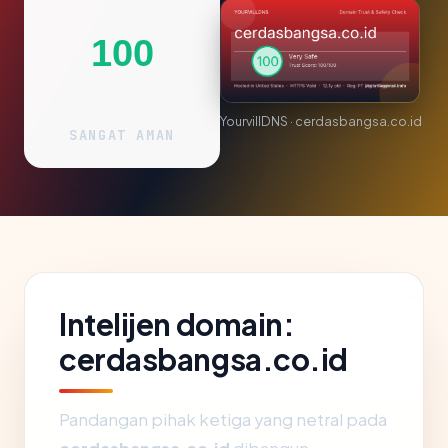
100
YourvillDNS · cerdasbangsa.co.id
SANGAT AMAN
Intelijen domain:
cerdasbangsa.co.id
Pandangan pihak ketiga yang netral pada