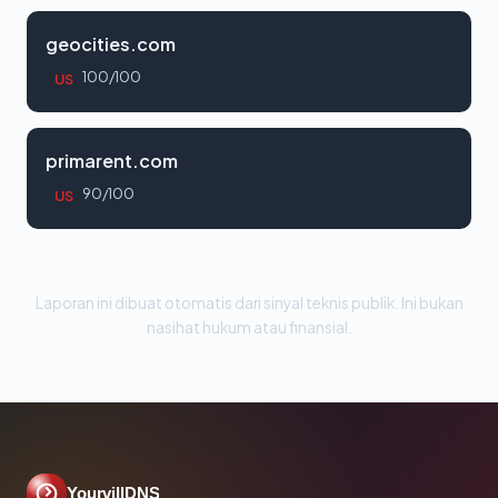
geocities.com
100/100
US
primarent.com
90/100
US
Laporan ini dibuat otomatis dari sinyal teknis publik. Ini bukan
nasihat hukum atau finansial.
YourvillDNS