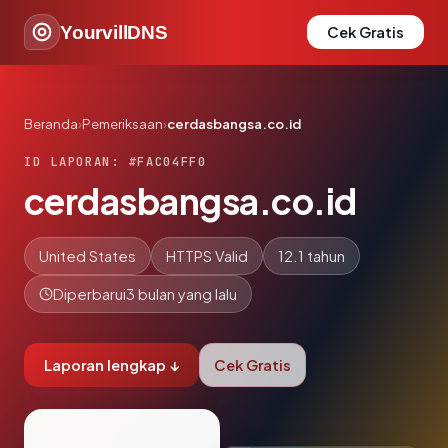
YourvillDNS
Cek Gratis
Beranda
›
Pemeriksaan
›
cerdasbangsa.co.id
ID LAPORAN: #FAC04FF0
cerdasbangsa.co.id
United States
HTTPS Valid
12.1 tahun
Diperbarui
3 bulan yang lalu
Laporan lengkap ↓
Cek Gratis