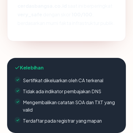
cerdasbangsa.co.id
saat ini berperingkat
very_safe
dengan skor
100/100
,
berdasarkan murni fakta infrastruktur publik.
Kelebihan
Sertifikat dikeluarkan oleh CA terkenal
Tidak ada indikator pembajakan DNS
Mengembalikan catatan SOA dan TXT yang
valid
Terdaftar pada registrar yang mapan