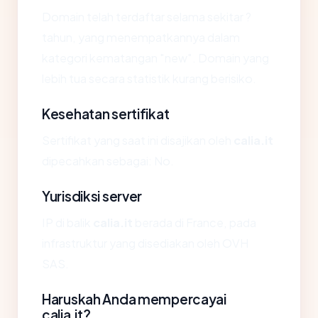
Domain telah terdaftar selama sekitar ?
tahun, yang menempatkannya dalam
kategori kematangan "new". Domain yang
lebih tua secara statistik kurang berisiko.
Kesehatan sertifikat
Sertifikat yang saat ini disajikan oleh
calia.it
dipecahkan sebagai: No.
Yurisdiksi server
IP di balik
calia.it
berada di France, pada
infrastruktur yang disediakan oleh OVH
SAS.
Haruskah Anda mempercayai
calia.it?