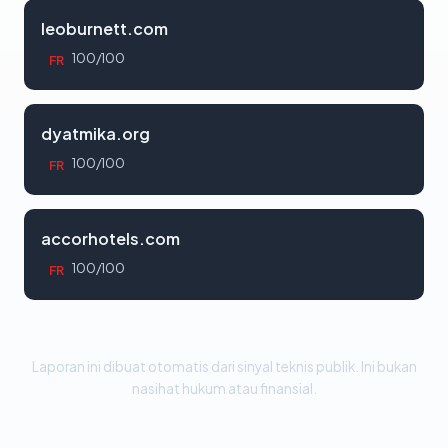
leoburnett.com
100/100
FR
dyatmika.org
100/100
FR
accorhotels.com
100/100
FR
Laporan ini dibuat otomatis dari sinyal teknis publik. Ini bukan
nasihat hukum atau finansial.