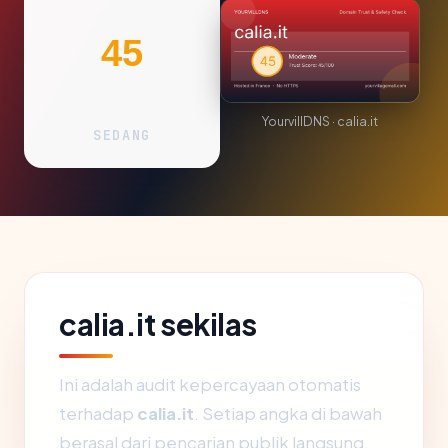
45
YourvillDNS · calia.it
SEDANG
calia.it sekilas
Ini adalah audit kepercayaan otomatis
terhadap
calia.it
. Setiap angka di bawah
berasal dari pencarian publik langsung.