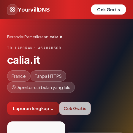
YourvillDNS
Cek Gratis
Beranda
›
Pemeriksaan
›
calia.it
ID LAPORAN: #5A8AD5CD
calia.it
France
Tanpa HTTPS
Diperbarui
3 bulan yang lalu
Laporan lengkap ↓
Cek Gratis