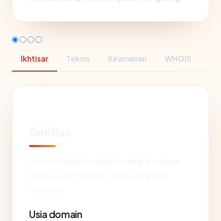
Ikhtisar
Teknis
Keamanan
WHOIS
Sekilas
Cara tercepat membaca
calia.it
: negara
France, usia ? tahun, SSL No, registrar
Unknown.
Usia domain