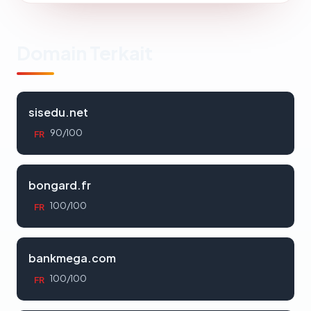
Domain Terkait
sisedu.net
90/100
FR
bongard.fr
100/100
FR
bankmega.com
100/100
FR