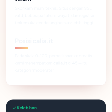
Skor kami murni teknis. Situs dengan SSL
valid, beberapa tahun riwayat, dan registrar
terkemuka cenderung berskor lebih tinggi.
Posisi calia.it
Pada skala 0-100, pemeriksaan otomatis
kami menempatkan
calia.it
di
45
— itu
kategori "moderate".
Kelebihan