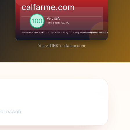
YourvillDNS · calfarme.com
 di bawah.