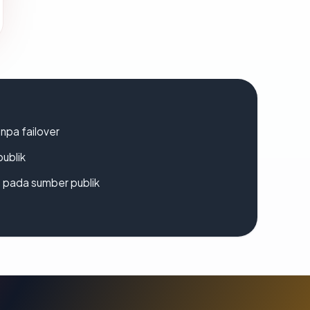
npa failover
publik
s pada sumber publik