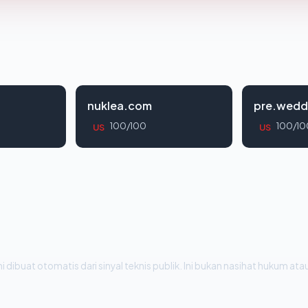
nuklea.com
pre.wedd
100/100
100/10
US
US
i dibuat otomatis dari sinyal teknis publik. Ini bukan nasihat hukum atau