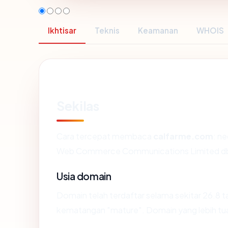
Ikhtisar
Teknis
Keamanan
WHOIS
Sekilas
Cara tercepat membaca
calfarme.com
: n
Web Commerce Communications Limited d
Usia domain
Domain telah terdaftar selama sekitar 26.8
kematangan "mature". Domain yang lebih tua s