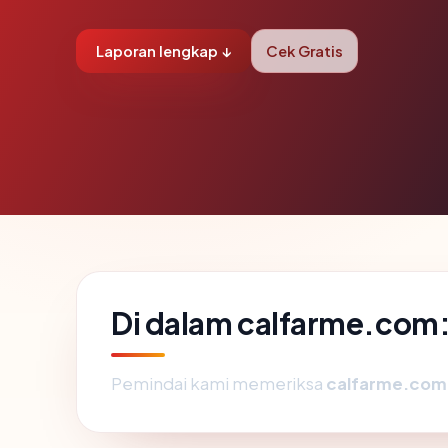
Laporan lengkap ↓
Cek Gratis
Di dalam calfarme.com:
Pemindai kami memeriksa
calfarme.com