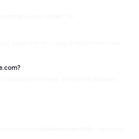
me.com
dipecahkan sebagai: OK.
ates, pada infrastruktur yang disediakan oleh Oracle
me.com?
id, beberapa tahun riwayat, dan registrar terkemuka
kami menempatkan
calfarme.com
di
100
— itu kategori