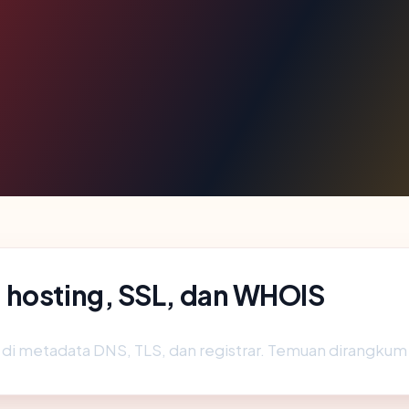
 hosting, SSL, dan WHOIS
di metadata DNS, TLS, dan registrar. Temuan dirangkum