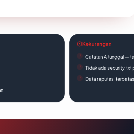
Kekurangan
Catatan A tunggal — ta
Tidak ada security.txt 
Data reputasi terbata
an