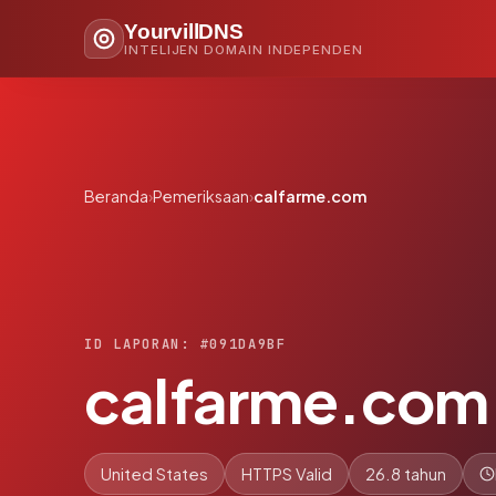
YourvillDNS
INTELIJEN DOMAIN INDEPENDEN
Beranda
›
Pemeriksaan
›
calfarme.com
ID LAPORAN: #091DA9BF
calfarme.com
United States
HTTPS Valid
26.8 tahun