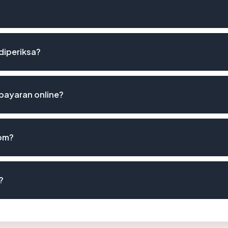
diperiksa?
ayaran online?
com?
?