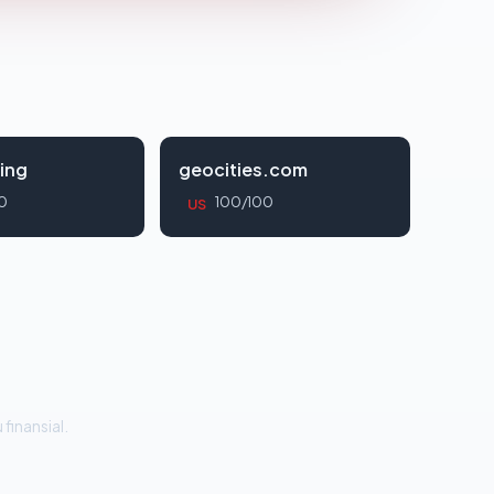
ing
geocities.com
0
100/100
US
 finansial.