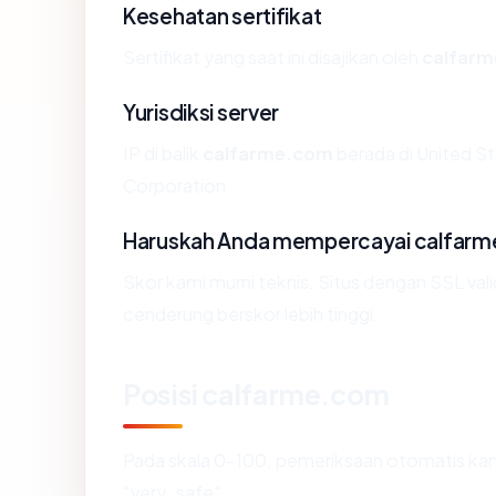
Kesehatan sertifikat
Sertifikat yang saat ini disajikan oleh
calfar
Yurisdiksi server
IP di balik
calfarme.com
berada di United St
Corporation.
Haruskah Anda mempercayai calfar
Skor kami murni teknis. Situs dengan SSL val
cenderung berskor lebih tinggi.
Posisi calfarme.com
Pada skala 0-100, pemeriksaan otomatis 
"very_safe".