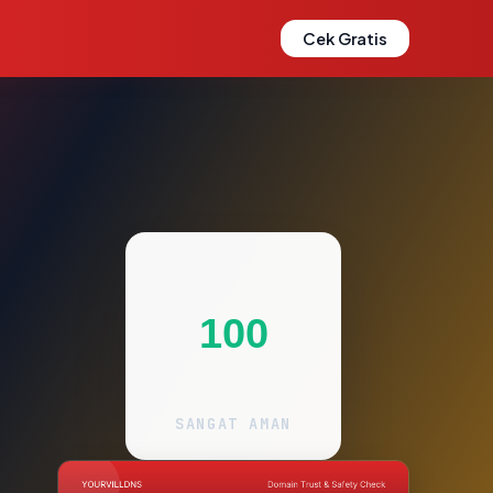
Cek Gratis
100
SANGAT AMAN