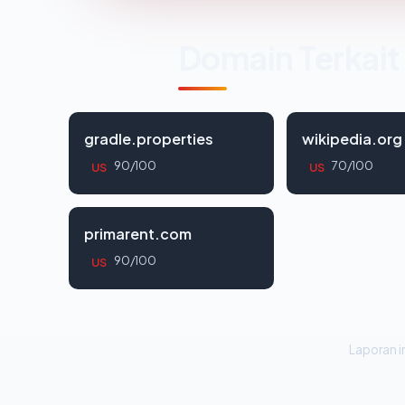
Domain Terkait
gradle.properties
wikipedia.org
90/100
70/100
US
US
primarent.com
90/100
US
Laporan in