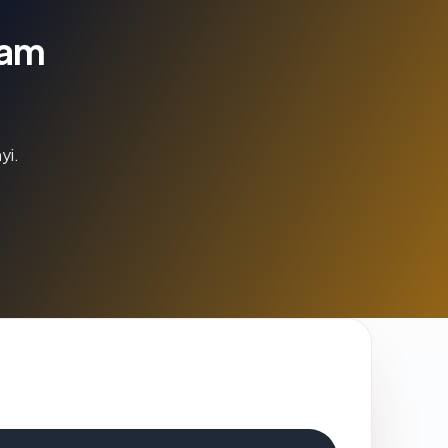
lam
yi.