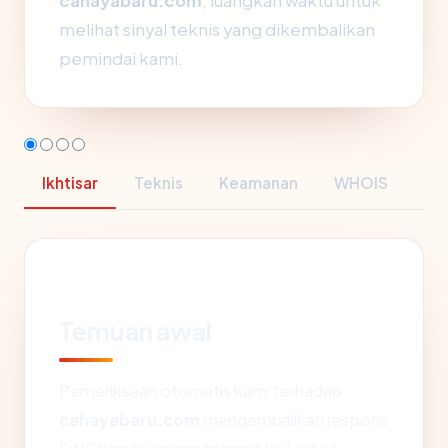
cahayabaru.com
, luangkan waktu untuk
melihat sinyal teknis yang dikembalikan
pemindai kami.
Ikhtisar
Teknis
Keamanan
WHOIS
Temuan awal
Pemeriksaan otomatis kami terhadap
cahayabaru.com
mengembalikan respons