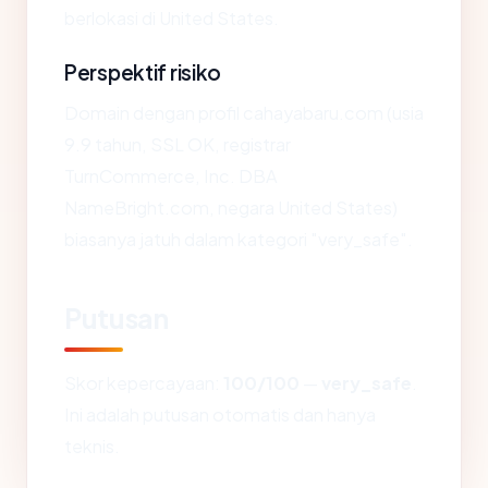
berlokasi di United States.
Perspektif risiko
Domain dengan profil cahayabaru.com (usia
9.9 tahun, SSL OK, registrar
TurnCommerce, Inc. DBA
NameBright.com, negara United States)
biasanya jatuh dalam kategori "very_safe".
Putusan
Skor kepercayaan:
100/100
—
very_safe
.
Ini adalah putusan otomatis dan hanya
teknis.