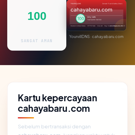
100
YourvillDNS · cahayabaru.com
SANGAT AMAN
Kartu kepercayaan
cahayabaru.com
Sebelum bertransaksi dengan