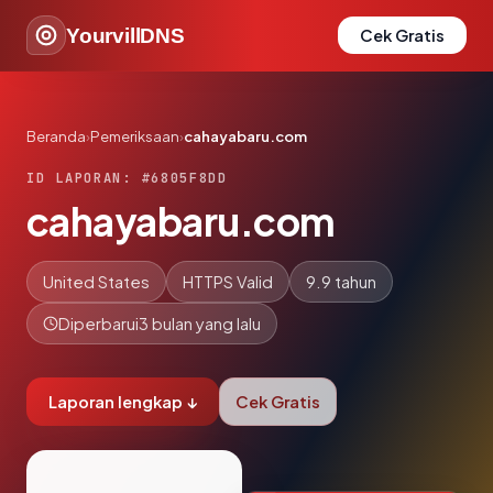
YourvillDNS
Cek Gratis
Beranda
›
Pemeriksaan
›
cahayabaru.com
ID LAPORAN: #6805F8DD
cahayabaru.com
United States
HTTPS Valid
9.9 tahun
Diperbarui
3 bulan yang lalu
Laporan lengkap ↓
Cek Gratis