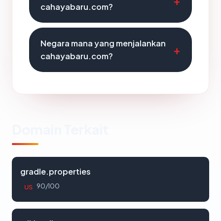
cahayabaru.com?
Negara mana yang menjalankan
cahayabaru.com?
Domain Terkait
gradle.properties
90/100
US