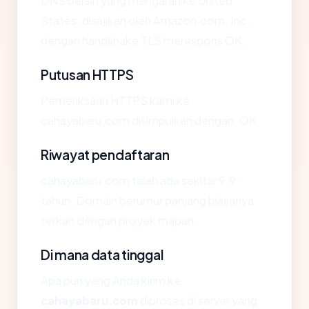
DNS bersih yang mengarah ke United
States, disajikan oleh Amazon.com, Inc.,
dengan handshake TLS merespons OK.
Putusan HTTPS
Pemeriksaan HTTPS kami ke
cahayabaru.com disimpulkan dengan: OK.
Riwayat pendaftaran
cahayabaru.com telah ada sekitar 9.9
tahun. Domain berumur panjang biasanya
terkait dengan proyek mapan.
Di mana data tinggal
Apa pun yang Anda kirim ke
cahayabaru.com
diproses di server yang