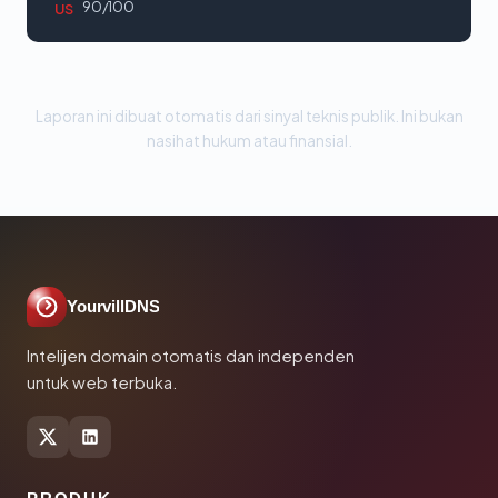
90/100
US
Laporan ini dibuat otomatis dari sinyal teknis publik. Ini bukan
nasihat hukum atau finansial.
YourvillDNS
Intelijen domain otomatis dan independen
untuk web terbuka.