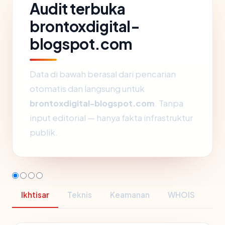
Audit terbuka
brontoxdigital-
blogspot.com
Data di bawah berasal dari pencarian
otomatis dan langsung untuk
brontoxdigital-blogspot.com
. Tanpa
input editorial — hanya fakta infrastruktur
publik.
Ikhtisar
Teknis
Keamanan
WHOIS