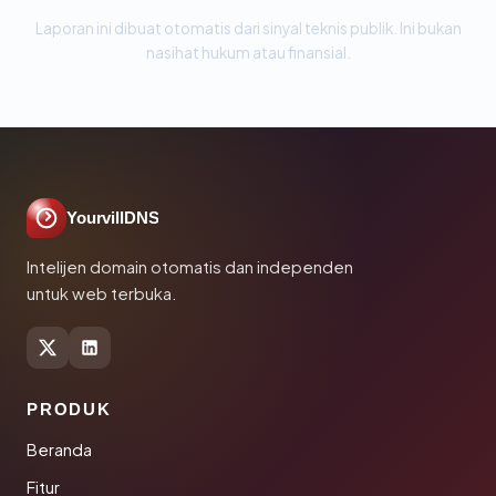
Laporan ini dibuat otomatis dari sinyal teknis publik. Ini bukan
nasihat hukum atau finansial.
YourvillDNS
Intelijen domain otomatis dan independen
untuk web terbuka.
PRODUK
Beranda
Fitur