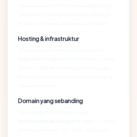
Pemeriksaan HTTPS mengembalikan No.
Sertifikat TLS yang valid adalah minimum
mutlak yang harus dimiliki situs modern.
Hosting & infrastruktur
Domain saat ini mengarah ke server di
Unknown
, disajikan oleh Unknown. Lokasi
hosting tidak sama dengan kepercayaan,
tetapi memberi tahu yurisdiksi mana yang
menangani data.
Domain yang sebanding
Situs dengan metadata serupa
brontoxdigital-blogspot.com
— ? tahun,
hosting Unknown, SSL valid — biasanya