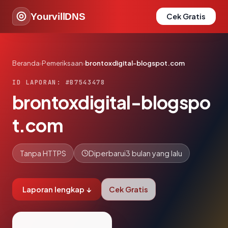
YourvillDNS
Cek Gratis
Beranda
›
Pemeriksaan
›
brontoxdigital-blogspot.com
ID LAPORAN: #B7543478
brontoxdigital-blogspo
t.com
Tanpa HTTPS
Diperbarui
3 bulan yang lalu
Laporan lengkap ↓
Cek Gratis