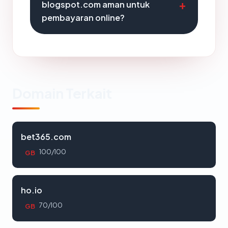
blogspot.com aman untuk
pembayaran online?
Domain Terkait
bet365.com
100/100
GB
ho.io
70/100
GB