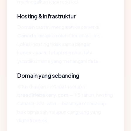
meninggalkan jejak reputasi.
Hosting & infrastruktur
Domain saat ini mengarah ke server di
Canada
, disajikan oleh Cloudflare, Inc..
Lokasi hosting tidak sama dengan
kepercayaan, tetapi memberi tahu
yurisdiksi mana yang menangani data.
Domain yang sebanding
Situs dengan metadata serupa
breadlifebakery.com
— 1.5 tahun, hosting
Canada, SSL valid — biasanya mencakup
baik bisnis sah maupun cangkang yang
diganti merek.