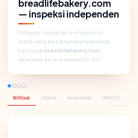
breadlifebakery.com
— inspeksi independen
Di bawah: setiap fakta infrastruktur
publik yang bisa ditemukan pemindai
kami pada
breadlifebakery.com
,
dipetakan ke skor objektif 0-100.
Ikhtisar
Teknis
Keamanan
WHOIS