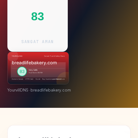
83
SANGAT AMAN
YourvillDNS · breadlifebakery.com