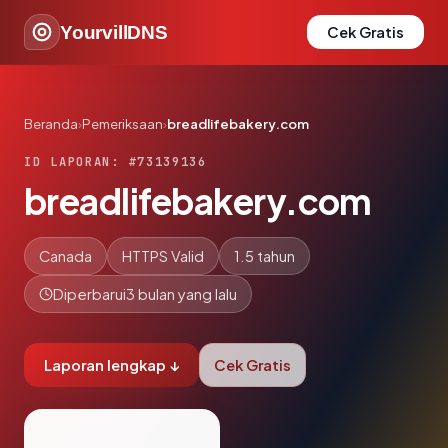
YourvillDNS
Cek Gratis
Beranda
›
Pemeriksaan
›
breadlifebakery.com
ID LAPORAN: #73139136
breadlifebakery.com
Canada
HTTPS Valid
1.5 tahun
Diperbarui
3 bulan yang lalu
Laporan lengkap ↓
Cek Gratis