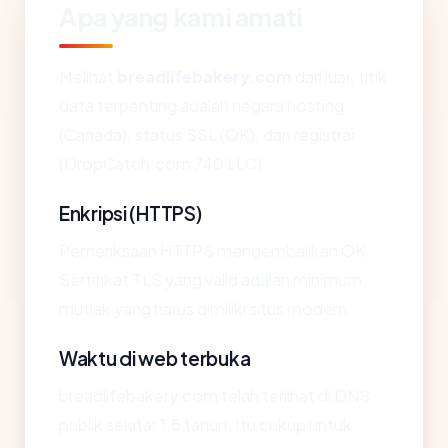
Apa yang kami amati
Melihat
breadlifebakery.com
dari luar, titik
data terpenting adalah negara hosting
(Canada), status SSL (OK), dan registrar
(DropCatch.com 740 LLC).
Enkripsi (HTTPS)
Pemeriksaan HTTPS mengembalikan OK.
Sertifikat TLS yang valid adalah minimum
mutlak yang harus dimiliki situs modern.
Waktu di web terbuka
breadlifebakery.com telah terlihat di DNS
publik sekitar 1.5 tahun. Itu cukup untuk