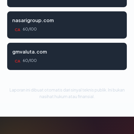
nasarigroup.com
60/100
CA
gmvaluta.com
60/100
CA
Laporan ini dibuat otomatis dari sinyal teknis publik. Ini bukan
nasihat hukum atau finansial.