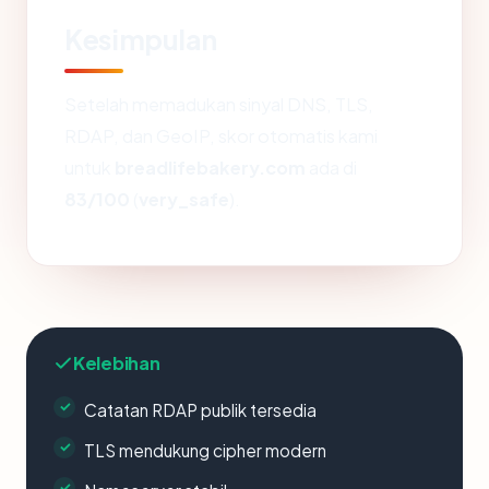
Kesimpulan
Setelah memadukan sinyal DNS, TLS,
RDAP, dan GeoIP, skor otomatis kami
untuk
breadlifebakery.com
ada di
83/100
(
very_safe
).
Kelebihan
Catatan RDAP publik tersedia
TLS mendukung cipher modern