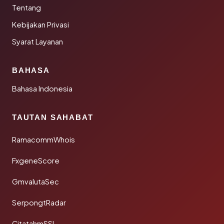
Tentang
Kebijakan Privasi
Syarat Layanan
BAHASA
Bahasa Indonesia
TAUTAN SAHABAT
RamacommWhois
FxgeneScore
GmvalutaSec
SerpongtRadar
CitatahmSSL