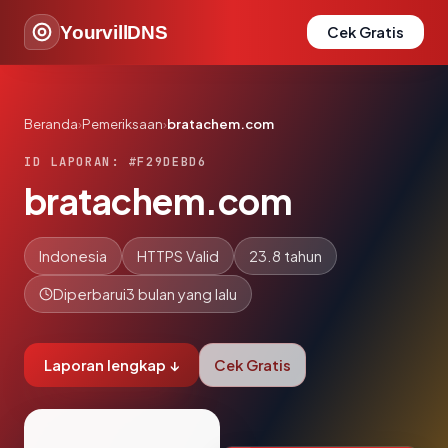
YourvillDNS
Cek Gratis
Beranda
›
Pemeriksaan
›
bratachem.com
ID LAPORAN: #F29DEBD6
bratachem.com
Indonesia
HTTPS Valid
23.8 tahun
Diperbarui
3 bulan yang lalu
Laporan lengkap ↓
Cek Gratis