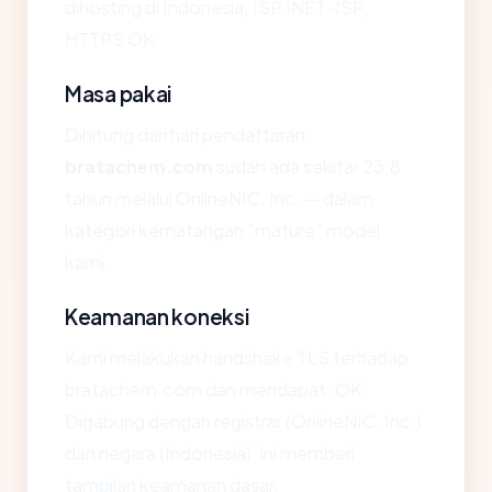
dihosting di Indonesia, ISP INET-ISP,
HTTPS OK.
Masa pakai
Dihitung dari hari pendaftaran,
bratachem.com
sudah ada sekitar 23.8
tahun melalui OnlineNIC, Inc. — dalam
kategori kematangan "mature" model
kami.
Keamanan koneksi
Kami melakukan handshake TLS terhadap
bratachem.com dan mendapat: OK.
Digabung dengan registrar (OnlineNIC, Inc.)
dan negara (Indonesia), ini memberi
tampilan keamanan dasar.