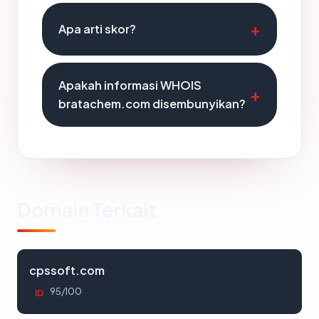
Apa arti skor?
Apakah informasi WHOIS
bratachem.com disembunyikan?
Domain Terkait
cpssoft.com
95/100
ID