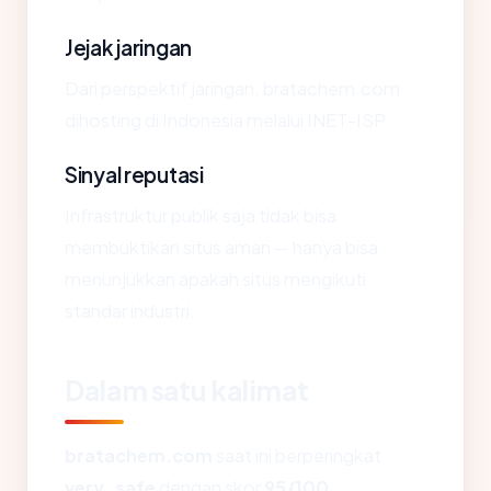
Jejak jaringan
Dari perspektif jaringan, bratachem.com
dihosting di Indonesia melalui INET-ISP.
Sinyal reputasi
Infrastruktur publik saja tidak bisa
membuktikan situs aman — hanya bisa
menunjukkan apakah situs mengikuti
standar industri.
Dalam satu kalimat
bratachem.com
saat ini berperingkat
very_safe
dengan skor
95/100
,