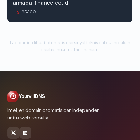
armada-finance.co.id
95/100
ID
Laporan ini dibuat otomatis dari sinyal teknis publik. Ini bukan
nasihat hukum atau finansial.
YourvillDNS
Intelijen domain otomatis dan independen
untuk web terbuka.