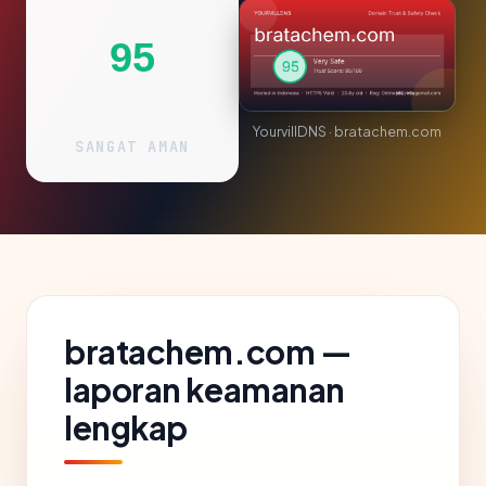
95
YourvillDNS · bratachem.com
SANGAT AMAN
bratachem.com —
laporan keamanan
lengkap