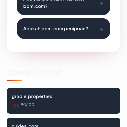
bpm.com?
Apakah bpm.com penipuan?
Domain Terkait
gradle.properties
90/100
US
nuklea.com