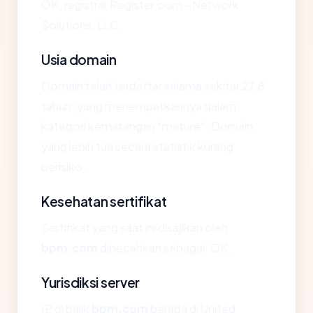
OK, registrar Register.com - Network
Solutions, LLC.
Usia domain
Domain telah terdaftar selama sekitar 27.8
tahun, yang menempatkannya dalam
kategori kematangan "mature". Domain
yang lebih tua secara statistik kurang
berisiko.
Kesehatan sertifikat
Sertifikat yang saat ini disajikan oleh
bpm.com
dipecahkan sebagai: OK.
Yurisdiksi server
IP di balik
bpm.com
berada di United