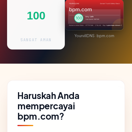
100
YourvillDNS · bpm.com
SANGAT AMAN
Haruskah Anda
mempercayai
bpm.com?