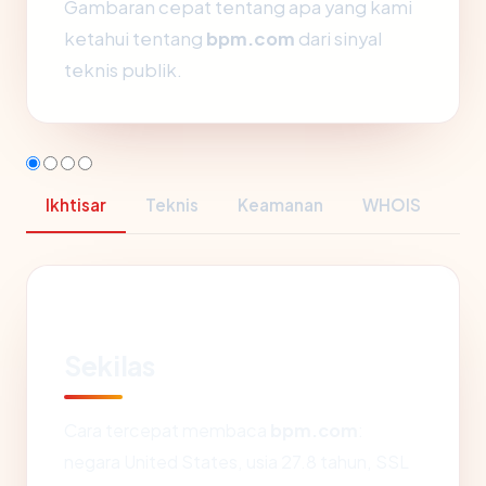
Gambaran cepat tentang apa yang kami
ketahui tentang
bpm.com
dari sinyal
teknis publik.
Ikhtisar
Teknis
Keamanan
WHOIS
Sekilas
Cara tercepat membaca
bpm.com
:
negara United States, usia 27.8 tahun, SSL