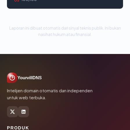
US
Laporan ini dibuat otomatis dari sinyal teknis publik. Ini bukan
nasihat hukum atau finansial.
YourvillDNS
Intelijen domain otomatis dan independen
untuk web terbuka.
PRODUK