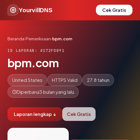
YourvillDNS
Cek Gratis
Beranda
›
Pemeriksaan
›
bpm.com
ID LAPORAN: #172FDB91
bpm.com
United States
HTTPS Valid
27.8 tahun
Diperbarui
3 bulan yang lalu
Laporan lengkap ↓
Cek Gratis