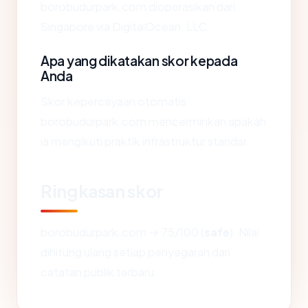
borobudurpark.com dioperasikan dari
Singapore via DigitalOcean, LLC.
Apa yang dikatakan skor kepada
Anda
Skor kepercayaan otomatis
borobudurpark.com mencerminkan apakah
ia mengikuti praktik infrastruktur standar.
Ringkasan skor
borobudurpark.com → 75/100 (
safe
). Nilai
dihitung ulang setiap penyegaran dari
catatan publik terbaru.