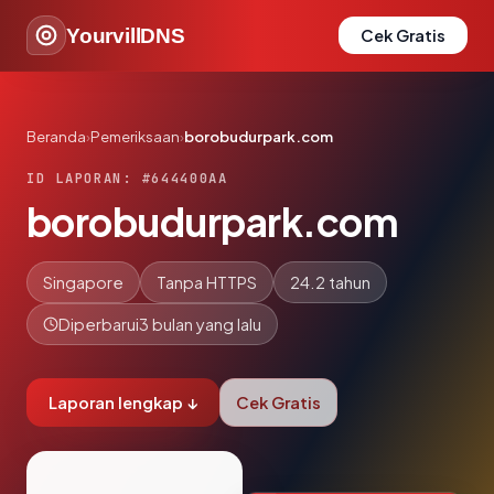
YourvillDNS
Cek Gratis
Beranda
›
Pemeriksaan
›
borobudurpark.com
ID LAPORAN: #644400AA
borobudurpark.com
Singapore
Tanpa HTTPS
24.2 tahun
Diperbarui
3 bulan yang lalu
Laporan lengkap ↓
Cek Gratis