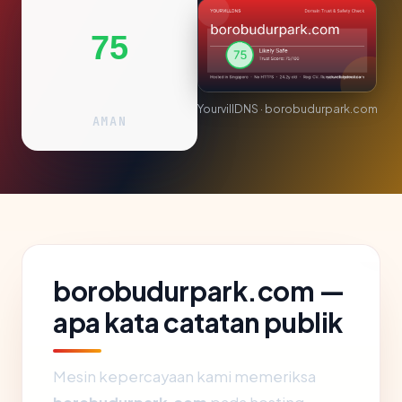
75
YourvillDNS · borobudurpark.com
AMAN
borobudurpark.com —
apa kata catatan publik
Mesin kepercayaan kami memeriksa