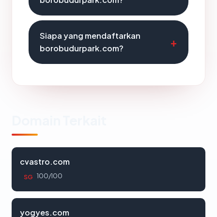
Siapa yang mendaftarkan
borobudurpark.com?
Domain Terkait
cvastro.com
100/100
SG
yogyes.com