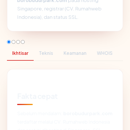
borobudurpark.com
pada hosting
Singapore, registrar (CV. Rumahweb
Indonesia), dan status SSL.
Ikhtisar
Teknis
Keamanan
WHOIS
Fakta cepat
Sebelum mendalam:
borobudurpark.com
terdaftar melalui CV. Rumahweb Indonesia