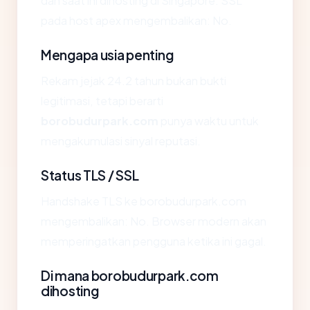
dan saat ini dihosting di Singapore. SSL
pada host apex mengembalikan: No.
Mengapa usia penting
Rekam jejak 24.2 tahun bukan bukti
legitimasi, tetapi berarti
borobudurpark.com
punya waktu untuk
mengakumulasi sinyal reputasi.
Status TLS / SSL
Handshake TLS ke borobudurpark.com
mengembalikan: No. Browser modern akan
memperingatkan pengguna ketika ini gagal.
Di mana borobudurpark.com
dihosting