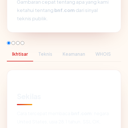
Gambaran cepat tentang apa yang kami
ketahui tentang
bnf.com
dari sinyal
teknis publik.
Ikhtisar
Teknis
Keamanan
WHOIS
Sekilas
Cara tercepat membaca
bnf.com
: negara
United States, usia 28.1 tahun, SSL OK,