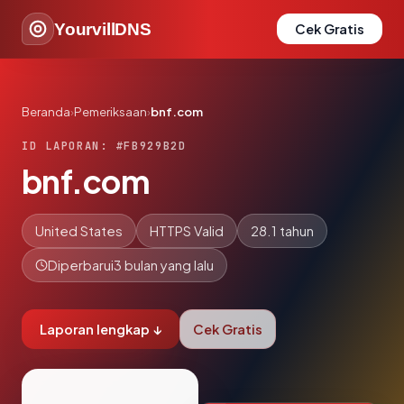
YourvillDNS
Cek Gratis
Beranda
›
Pemeriksaan
›
bnf.com
ID LAPORAN: #FB929B2D
bnf.com
United States
HTTPS Valid
28.1 tahun
Diperbarui
3 bulan yang lalu
Laporan lengkap ↓
Cek Gratis