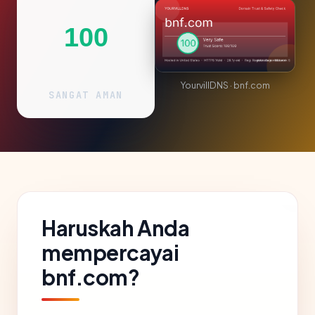
100
YourvillDNS · bnf.com
SANGAT AMAN
Haruskah Anda
mempercayai
bnf.com?