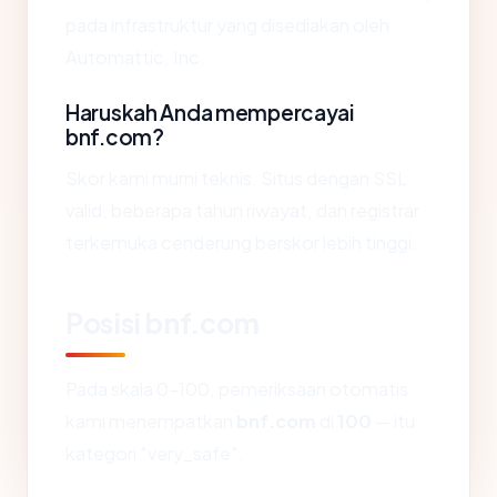
pada infrastruktur yang disediakan oleh
Automattic, Inc.
Haruskah Anda mempercayai
bnf.com?
Skor kami murni teknis. Situs dengan SSL
valid, beberapa tahun riwayat, dan registrar
terkemuka cenderung berskor lebih tinggi.
Posisi bnf.com
Pada skala 0-100, pemeriksaan otomatis
kami menempatkan
bnf.com
di
100
— itu
kategori "very_safe".