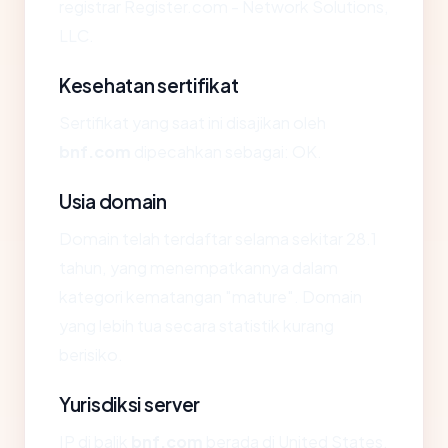
registrar Register.com - Network Solutions,
LLC.
Kesehatan sertifikat
Sertifikat yang saat ini disajikan oleh
bnf.com
dipecahkan sebagai: OK.
Usia domain
Domain telah terdaftar selama sekitar 28.1
tahun, yang menempatkannya dalam
kategori kematangan "mature". Domain
yang lebih tua secara statistik kurang
berisiko.
Yurisdiksi server
IP di balik
bnf.com
berada di United States,