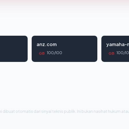
anz.com
yamaha-m
100/100
100/1
GB
GB
i dibuat otomatis dari sinyal teknis publik. Ini bukan nasihat hukum atau