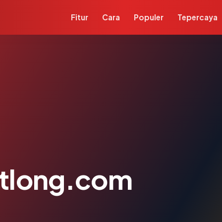
Fitur
Cara
Populer
Tepercaya
tlong.com