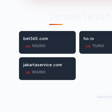
Domain Terkait
bet365.com
ho.io
100/100
70/100
GB
GB
jakartaservice.com
100/100
GB
Laporan in