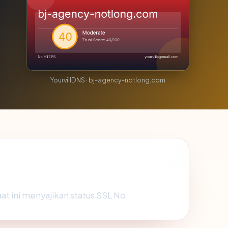
YourvillDNS · bj-agency-notlong.com
at ini menyajikan status SSL No.