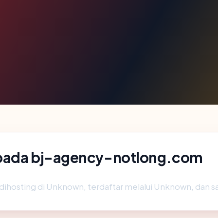
 pada bj-agency-notlong.com
 dihosting di Unknown, terdaftar melalui Unknown, dan sa