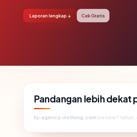
Laporan lengkap ↓
Cek Gratis
Pandangan lebih dekat
bj-agency-notlong.com
berusia ? tahun,