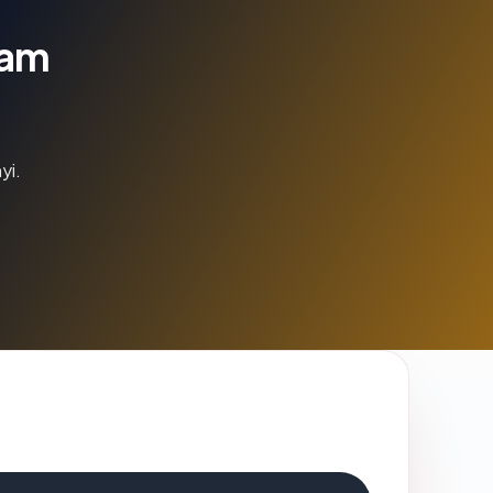
lam
yi.