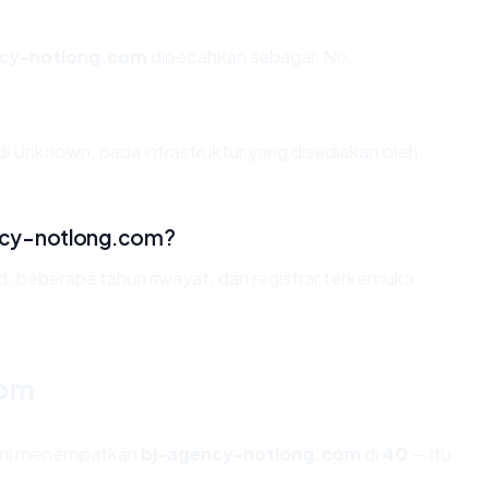
ncy-notlong.com
dipecahkan sebagai: No.
i Unknown, pada infrastruktur yang disediakan oleh
ncy-notlong.com?
id, beberapa tahun riwayat, dan registrar terkemuka
com
kami menempatkan
bj-agency-notlong.com
di
40
— itu