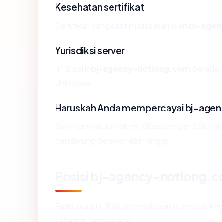
Kesehatan sertifikat
Sertifikat yang saat ini disajikan oleh
bj-age
Yurisdiksi server
IP di balik
bj-agency-notlong.com
berada d
Unknown.
Haruskah Anda mempercayai bj-age
Skor kami murni teknis. Situs dengan SSL val
cenderung berskor lebih tinggi.
Posisi bj-agency-notlong.
Pada skala 0-100, pemeriksaan otomatis 
kategori "moderate".