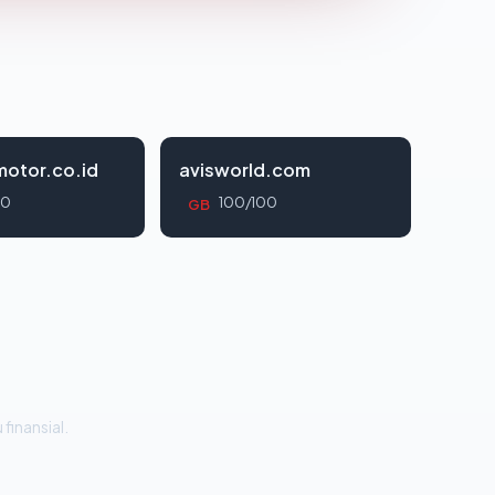
otor.co.id
avisworld.com
00
100/100
GB
 finansial.