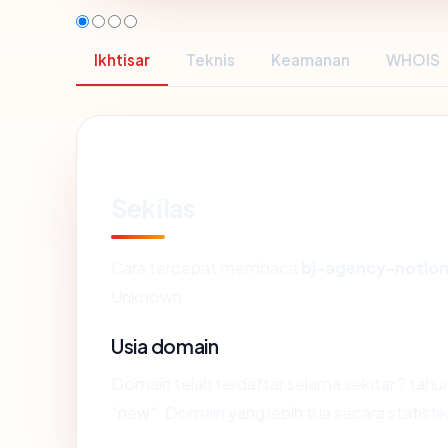
Ikhtisar
Teknis
Keamanan
WHOIS
Sekilas
Cara tercepat membaca
bj-agency-notlo
Unknown.
Usia domain
Domain telah terdaftar selama sekitar ? t
"new". Domain yang lebih tua secara statistik