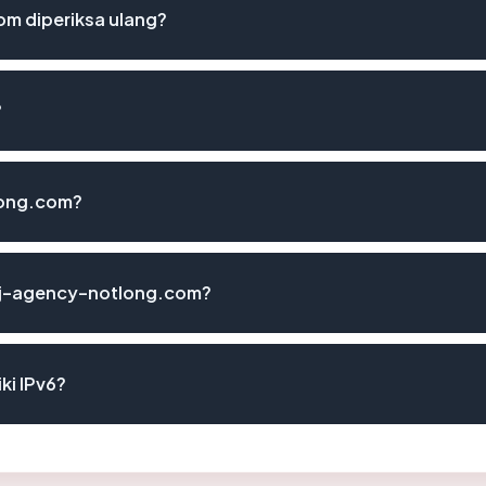
m diperiksa ulang?
?
long.com?
bj-agency-notlong.com?
i IPv6?