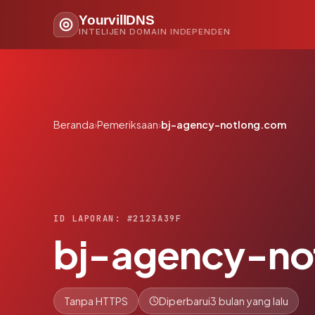
YourvillDNS
INTELIJEN DOMAIN INDEPENDEN
Beranda
›
Pemeriksaan
›
bj-agency-notlong.com
ID LAPORAN: #2123A39F
bj-agency-no
Tanpa HTTPS
Diperbarui
3 bulan yang lalu