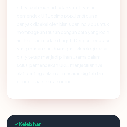
bit.ly telah menjadi salah satu layanan
pemendek URL paling populer di dunia,
banyak dipakai oleh bisnis dan individu untuk
membagikan tautan dengan cara yang lebih
ringkas dan mudah diingat. Dengan reputasi
yang mapan dan dukungan teknologi besar,
bit.ly tetap menjadi pilihan utama dalam
solusi pemendekan URL, menjadikannya
alat penting dalam pemasaran digital dan
pengelolaan tautan online.
Kelebihan