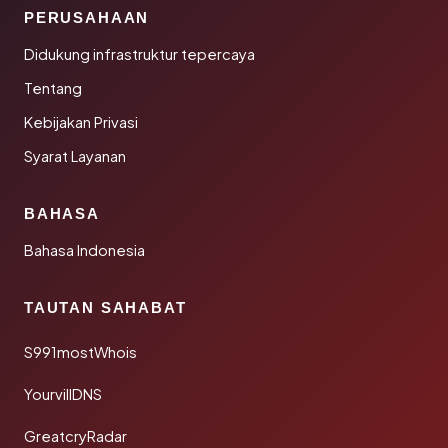
PERUSAHAAN
Didukung infrastruktur tepercaya
Tentang
Kebijakan Privasi
Syarat Layanan
BAHASA
Bahasa Indonesia
TAUTAN SAHABAT
S991mostWhois
YourvillDNS
GreatcryRadar