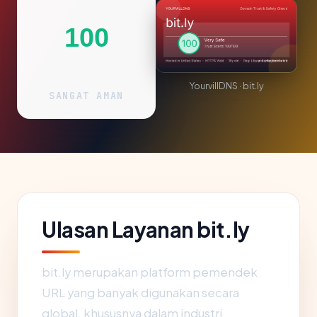
100
YourvillDNS · bit.ly
SANGAT AMAN
Ulasan Layanan bit.ly
bit.ly merupakan platform pemendek
URL yang banyak digunakan secara
global, khususnya dalam industri