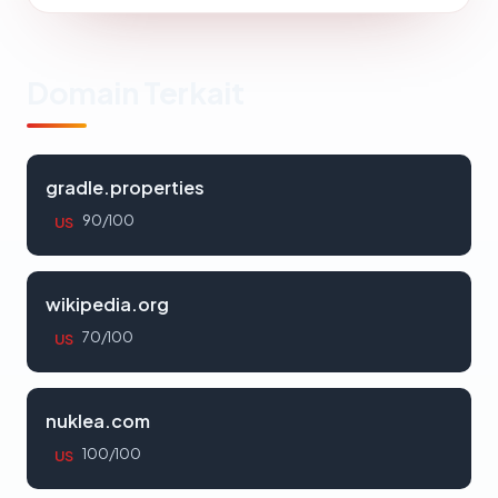
Domain Terkait
gradle.properties
90/100
US
wikipedia.org
70/100
US
nuklea.com
100/100
US