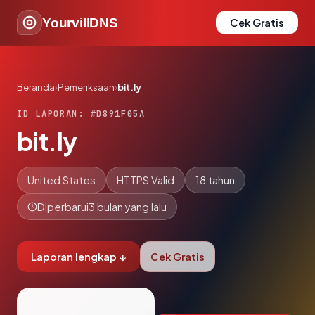
YourvillDNS
Cek Gratis
Beranda
›
Pemeriksaan
›
bit.ly
ID LAPORAN: #D891F05A
bit.ly
United States
HTTPS Valid
18 tahun
Diperbarui
3 bulan yang lalu
Laporan lengkap ↓
Cek Gratis