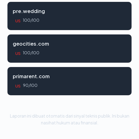
pre.wedding
100/100
US
geocities.com
100/100
US
primarent.com
90/100
US
Laporan ini dibuat otomatis dari sinyal teknis publik. Ini bukan
nasihat hukum atau finansial.