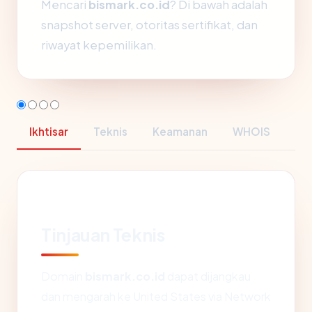
Mencari
bismark.co.id
? Di bawah adalah
snapshot server, otoritas sertifikat, dan
riwayat kepemilikan.
Ikhtisar
Teknis
Keamanan
WHOIS
Tinjauan Teknis
Domain
bismark.co.id
dapat dijangkau
dan mengarah ke United States via Network