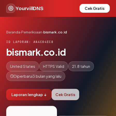
YourvillDNS
Cek Gratis
Beranda
›
Pemeriksaan
›
bismark.co.id
ID LAPORAN: #A4C04EC8
bismark.co.id
United States
HTTPS Valid
21.8 tahun
Diperbarui
3 bulan yang lalu
Laporan lengkap ↓
Cek Gratis