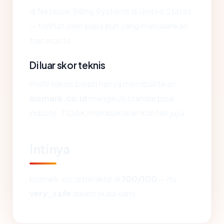
di Network Billing Systems di United States
— terlihat oleh siapa pun yang menjalankan
traceroute.
Di luar skor teknis
Profil teknis bersih hanya membuktikan
bismark.co.id
mengikuti standar pipa
industri. TIDAK membuktikan konten jujur.
Intinya
bismark.co.id berakhir di
100/100
— itu
very_safe
dalam skala kami.