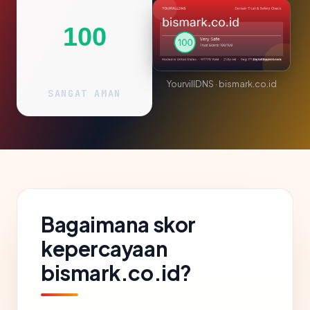
100
YourvillDNS · bismark.co.id
SANGAT AMAN
Bagaimana skor
kepercayaan
bismark.co.id?