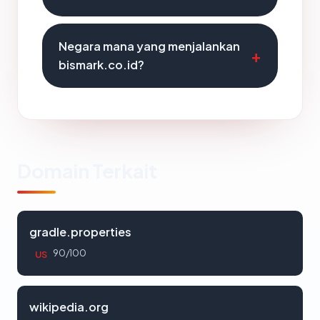
Negara mana yang menjalankan
bismark.co.id?
Domain Terkait
gradle.properties
90/100
US
wikipedia.org