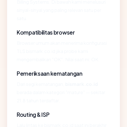
Billing Systems. Di bawah kami menelusuri
sinyal-sinyal yang paling relevan satu per
satu.
Kompatibilitas browser
Browser umum akan menerima konfigurasi
TLS bismark.co.id jika probe kami
mengembalikan "OK". Nilai saat ini: OK.
Pemeriksaan kematangan
Dari segi kematangan,
bismark.co.id
berada dalam kategori "mature" — sekitar
21.8 tahun terdaftar.
Routing & ISP
Lalu lintas ke bismark.co.id saat ini berakhir