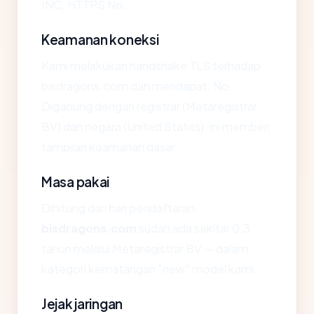
INC, HTTPS No.
Keamanan koneksi
Kami melakukan handshake TLS terhadap
bisdragons.com dan mendapat: No.
Digabung dengan registrar (Metaregistrar
BV) dan negara (United States), ini memberi
tampilan keamanan dasar.
Masa pakai
Dihitung dari hari pendaftaran,
bisdragons.com
sudah ada sekitar 0.3
tahun melalui Metaregistrar BV — dalam
kategori kematangan "new" model kami.
Jejak jaringan