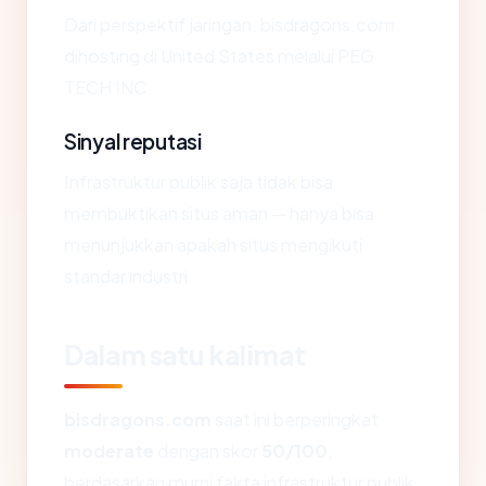
Dari perspektif jaringan, bisdragons.com
dihosting di United States melalui PEG
TECH INC.
Sinyal reputasi
Infrastruktur publik saja tidak bisa
membuktikan situs aman — hanya bisa
menunjukkan apakah situs mengikuti
standar industri.
Dalam satu kalimat
bisdragons.com
saat ini berperingkat
moderate
dengan skor
50/100
,
berdasarkan murni fakta infrastruktur publik.