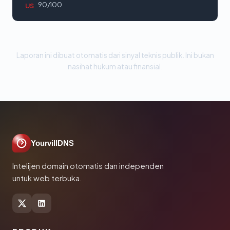
90/100
US
Laporan ini dibuat otomatis dari sinyal teknis publik. Ini bukan
nasihat hukum atau finansial.
YourvillDNS
Intelijen domain otomatis dan independen
untuk web terbuka.