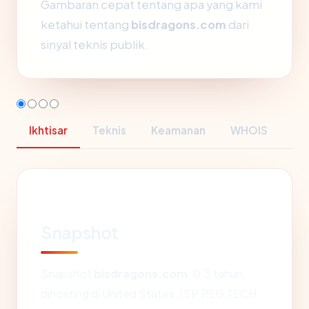
Gambaran cepat tentang apa yang kami
ketahui tentang
bisdragons.com
dari
sinyal teknis publik.
Ikhtisar
Teknis
Keamanan
WHOIS
Snapshot
Snapshot
bisdragons.com
: 0.3 tahun,
dihosting di United States, ISP PEG TECH