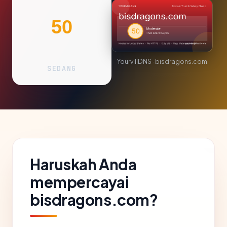
50
YourvillDNS · bisdragons.com
SEDANG
Haruskah Anda
mempercayai
bisdragons.com?