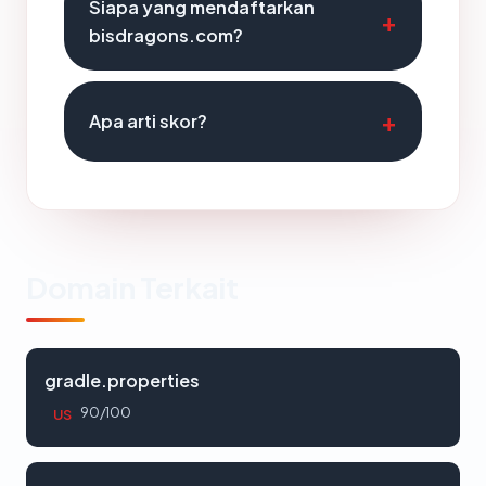
Siapa yang mendaftarkan
bisdragons.com?
Apa arti skor?
Domain Terkait
gradle.properties
90/100
US