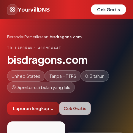
YourvillDNS
Cek Gratis
Beranda
›
Pemeriksaan
›
bisdragons.com
ID LAPORAN: #1D9E64AF
bisdragons.com
United States
Tanpa HTTPS
0.3 tahun
Diperbarui
3 bulan yang lalu
Laporan lengkap ↓
Cek Gratis