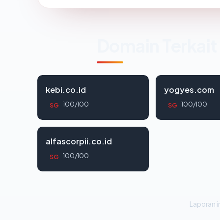
Domain Terkait
kebi.co.id
yogyes.com
100/100
100/100
SG
SG
alfascorpii.co.id
100/100
SG
Laporan in