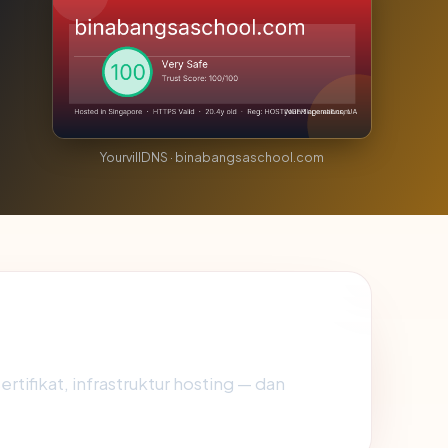
YourvillDNS · binabangsaschool.com
rtifikat, infrastruktur hosting — dan