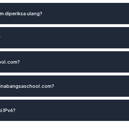
 diperiksa ulang?
?
ool.com?
binabangsaschool.com?
i IPv6?