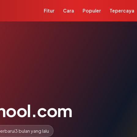
Fitur
Cara
Populer
Tepercaya
hool.com
erbarui
3 bulan yang lalu