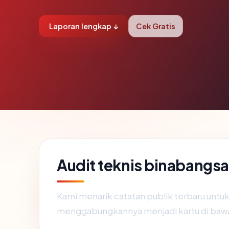
Laporan lengkap ↓
Cek Gratis
Audit teknis binabang
Kami menarik catatan publik terbaru untu
menggabungkannya menjadi kartu di baw