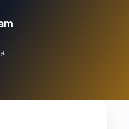
lam
yi.