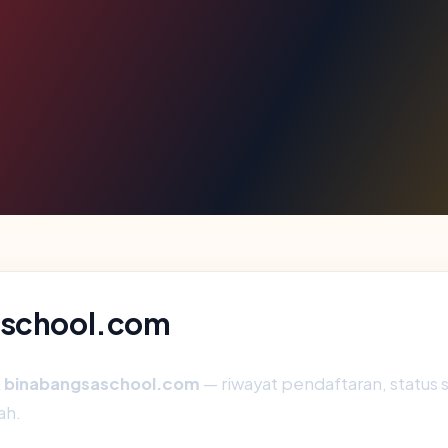
saschool.com
k
binabangsaschool.com
— riwayat pendaftaran, status se
ah.