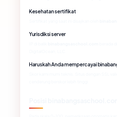
Kesehatan sertifikat
Sertifikat yang saat ini disajikan oleh
binaba
Yurisdiksi server
IP di balik
binabangsaschool.com
berada di
DigitalOcean, LLC.
Haruskah Anda mempercayai binaba
Skor kami murni teknis. Situs dengan SSL val
cenderung berskor lebih tinggi.
Posisi binabangsaschool.c
Pada skala 0-100, pemeriksaan otomatis 