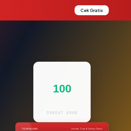
Cek Gratis
100
SANGAT AMAN