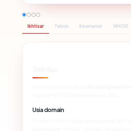
Ikhtisar
Teknis
Keamanan
WHOIS
Sekilas
Cara tercepat membaca
binabangsaschoo
registrar HOSTINGER operations, UAB.
Usia domain
Domain telah terdaftar selama sekitar 20.4
kematangan "mature". Domain yang lebih tua s