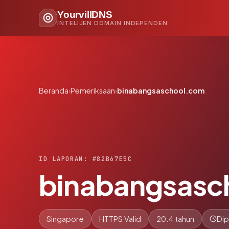
YourvillDNS
INTELIJEN DOMAIN INDEPENDEN
Beranda
›
Pemeriksaan
›
binabangsaschool.com
ID LAPORAN: #82B67E5C
binabangsasc
Singapore
HTTPS Valid
20.4 tahun
Dip