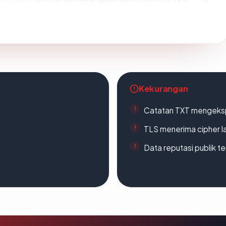
Kekurangan
Catatan TXT mengeksp
TLS menerima cipher 
Data reputasi publik t