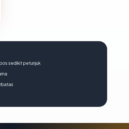
os sedikit petunjuk
lama
erbatas