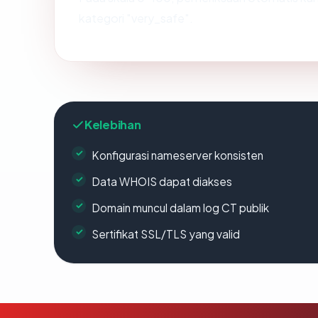
kategori "very_safe".
Kelebihan
Konfigurasi nameserver konsisten
Data WHOIS dapat diakses
Domain muncul dalam log CT publik
Sertifikat SSL/TLS yang valid