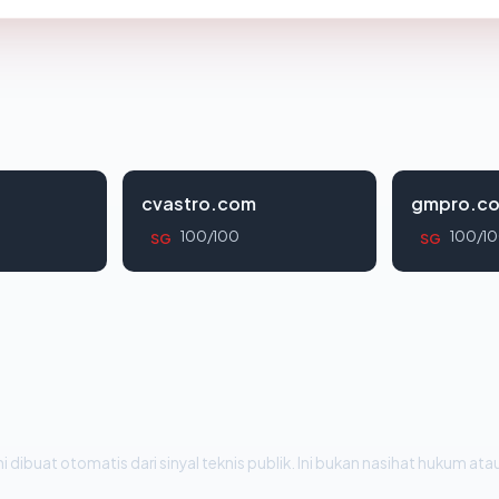
cvastro.com
gmpro.co
100/100
100/1
SG
SG
i dibuat otomatis dari sinyal teknis publik. Ini bukan nasihat hukum atau