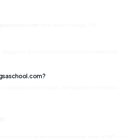
ngsaschool.com
dipecahkan sebagai: OK.
 Singapore, pada infrastruktur yang disediakan oleh
ngsaschool.com?
id, beberapa tahun riwayat, dan registrar terkemuka
om
kami menempatkan
binabangsaschool.com
di
100
— itu