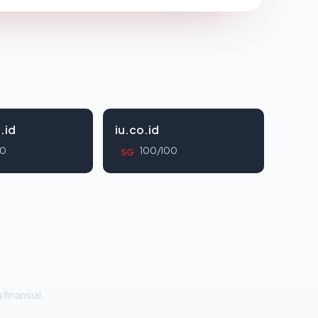
.id
iu.co.id
00
100/100
SG
 finansial.