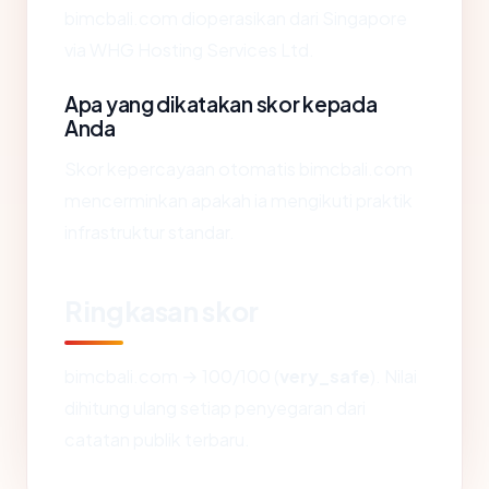
bimcbali.com dioperasikan dari Singapore
via WHG Hosting Services Ltd.
Apa yang dikatakan skor kepada
Anda
Skor kepercayaan otomatis bimcbali.com
mencerminkan apakah ia mengikuti praktik
infrastruktur standar.
Ringkasan skor
bimcbali.com → 100/100 (
very_safe
). Nilai
dihitung ulang setiap penyegaran dari
catatan publik terbaru.