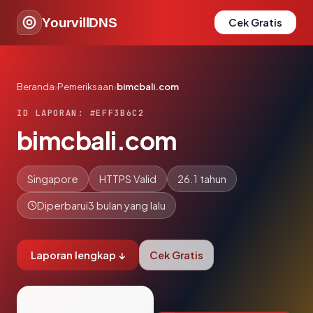
YourvillDNS
Cek Gratis
Beranda
›
Pemeriksaan
›
bimcbali.com
ID LAPORAN: #EFF3B6C2
bimcbali.com
Singapore
HTTPS Valid
26.1 tahun
Diperbarui
3 bulan yang lalu
Laporan lengkap ↓
Cek Gratis