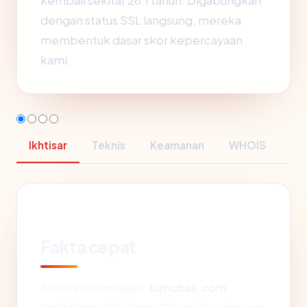
kembali sekitar 26.1 tahun. Digabungkan
dengan status SSL langsung, mereka
membentuk dasar skor kepercayaan
kami.
Ikhtisar
Teknis
Keamanan
WHOIS
Fakta cepat
Sebelum mendalam:
bimcbali.com