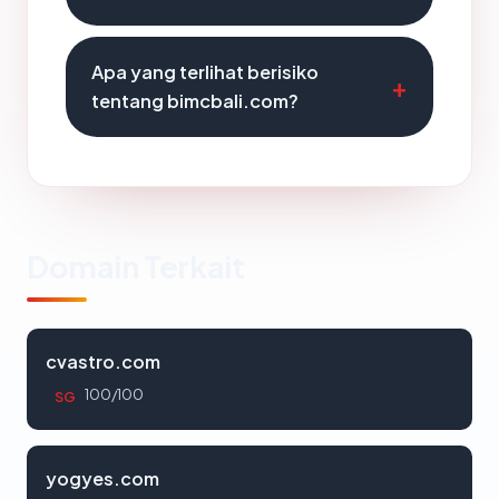
Apa yang terlihat berisiko
tentang bimcbali.com?
Domain Terkait
cvastro.com
100/100
SG
yogyes.com