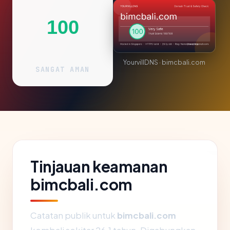
100
YourvillDNS · bimcbali.com
SANGAT AMAN
Tinjauan keamanan
bimcbali.com
Catatan publik untuk
bimcbali.com