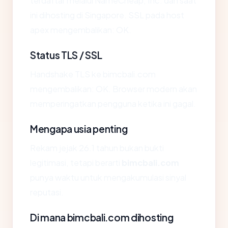
terdaftar melalui NameCheap, Inc. dan saat
ini dihosting di Singapore. SSL pada host
apex mengembalikan: OK.
Status TLS / SSL
Handshake TLS ke bimcbali.com
mengembalikan: OK. Browser modern akan
memperingatkan pengguna ketika ini gagal.
Mengapa usia penting
Rekam jejak 26.1 tahun bukan bukti
legitimasi, tetapi berarti
bimcbali.com
punya waktu untuk mengakumulasi sinyal
reputasi.
Di mana bimcbali.com dihosting