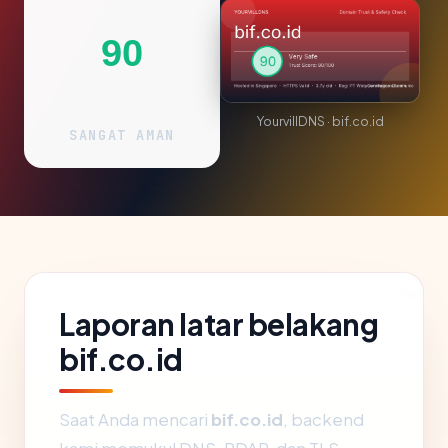
90
YourvillDNS · bif.co.id
SANGAT AMAN
Laporan latar belakang
bif.co.id
Saat Anda mencari
bif.co.id
, backend