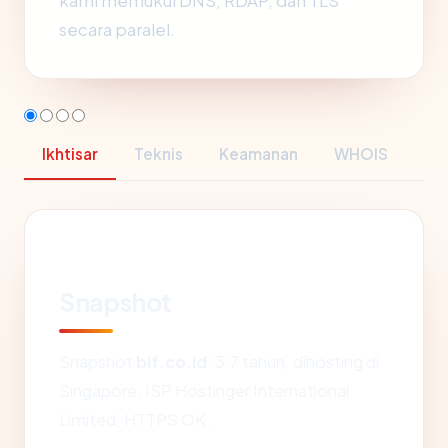
kami memukul DNS, RDAP, dan TLS
secara paralel.
Ikhtisar
Teknis
Keamanan
WHOIS
Snapshot
Snapshot
bif.co.id
: 3.7 tahun, dihosting di
Singapore, ISP Hostinger International
Limited, HTTPS OK.