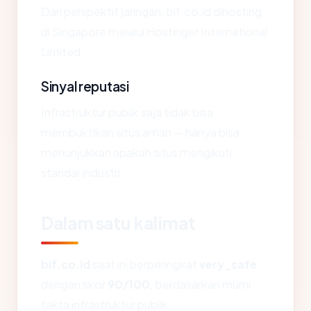
Dari perspektif jaringan, bif.co.id dihosting
di Singapore melalui Hostinger International
Limited.
Sinyal reputasi
Infrastruktur publik saja tidak bisa
membuktikan situs aman — hanya bisa
menunjukkan apakah situs mengikuti
standar industri.
Dalam satu kalimat
bif.co.id
saat ini berperingkat
very_safe
dengan skor
90/100
, berdasarkan murni
fakta infrastruktur publik.