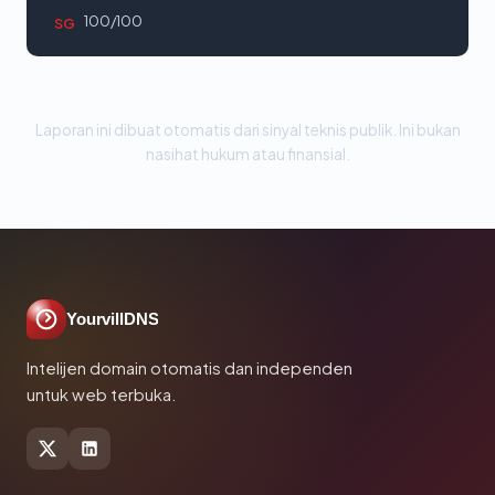
100/100
SG
Laporan ini dibuat otomatis dari sinyal teknis publik. Ini bukan
nasihat hukum atau finansial.
YourvillDNS
Intelijen domain otomatis dan independen
untuk web terbuka.