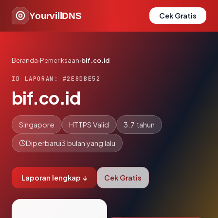
YourvillDNS
Cek Gratis
Beranda
›
Pemeriksaan
›
bif.co.id
ID LAPORAN: #2E8DBE52
bif.co.id
Singapore
HTTPS Valid
3.7 tahun
Diperbarui
3 bulan yang lalu
Laporan lengkap ↓
Cek Gratis