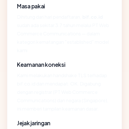
Masa pakai
Dihitung dari hari pendaftaran,
bif.co.id
sudah ada sekitar 3.7 tahun melalui PT Web
Commerce Communications — dalam
kategori kematangan "established" model
kami.
Keamanan koneksi
Kami melakukan handshake TLS terhadap
bif.co.id dan mendapat: OK. Digabung
dengan registrar (PT Web Commerce
Communications) dan negara (Singapore),
ini memberi tampilan keamanan dasar.
Jejak jaringan