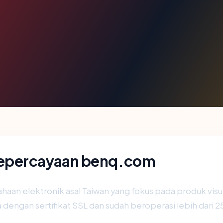
Kepercayaan benq.com
aan elektronik asal Taiwan yang fokus pada produk visua
 dengan sertifikat SSL dan sudah beroperasi lebih dari 2