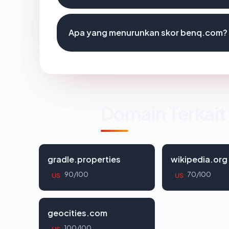
Apa yang menurunkan skor benq.com?
Domain Terkait
gradle.properties
wikipedia.org
90/100
70/100
US
US
geocities.com
100/100
US