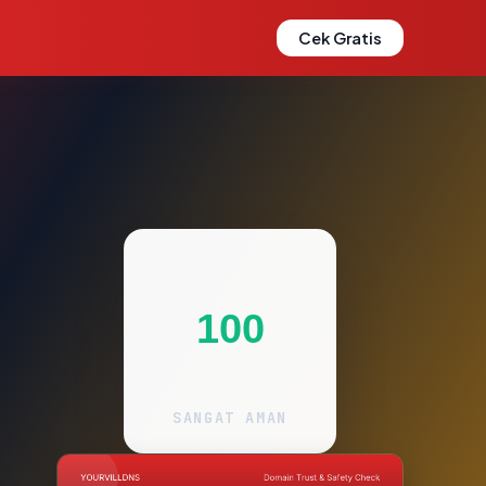
Cek Gratis
100
SANGAT AMAN