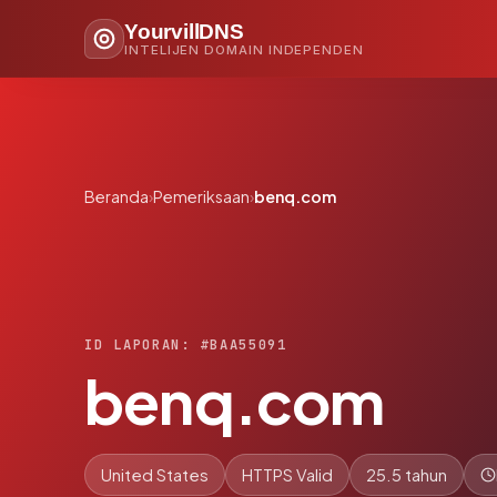
YourvillDNS
INTELIJEN DOMAIN INDEPENDEN
Beranda
›
Pemeriksaan
›
benq.com
ID LAPORAN: #BAA55091
benq.com
United States
HTTPS Valid
25.5 tahun