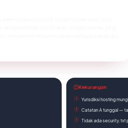
dalam industri elektronik konsumen dan solusi visual
n di segmen bisnis dan rumahan, dengan reputasi yang
i benq.com mencerminkan kehadiran online yang aman dan
Kekurangan
Yurisdiksi hosting mun
Catatan A tunggal — ta
Tidak ada security.txt 