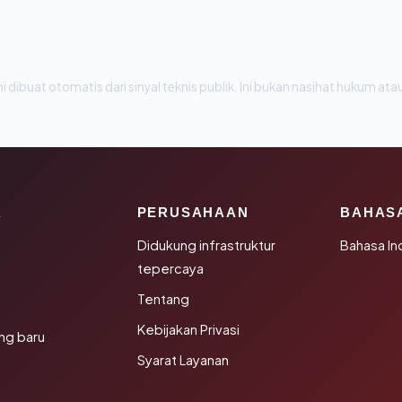
i dibuat otomatis dari sinyal teknis publik. Ini bukan nasihat hukum atau
K
PERUSAHAAN
BAHAS
Didukung infrastruktur
Bahasa In
tepercaya
Tentang
Kebijakan Privasi
ng baru
Syarat Layanan