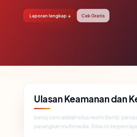
Laporan lengkap ↓
Cek Gratis
Ulasan Keamanan dan 
benq.com adalah situs resmi BenQ, perusah
perangkat multimedia. Situs ini terpercaya