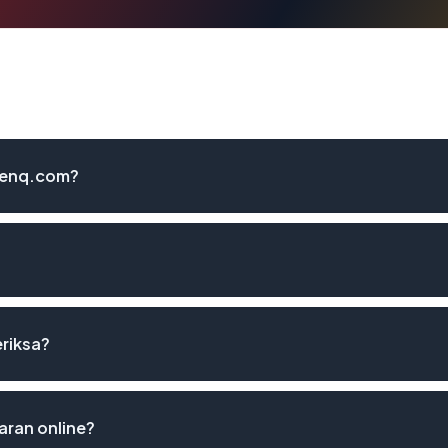
benq.com?
eriksa?
ran online?