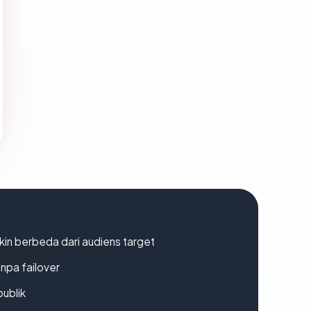
gkin berbeda dari audiens target
npa failover
publik