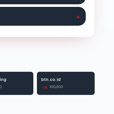
ing
btn.co.id
0
100/100
US