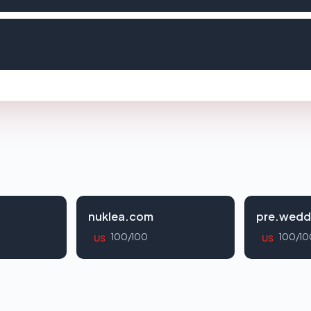
nuklea.com
pre.wedd
100/100
100/10
US
US