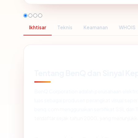
Ikhtisar
Teknis
Keamanan
WHOIS
Tentang BenQ dan Sinyal Ke
BenQ Corporation adalah perusahaan elektroni
luas sebagai produsen perangkat visual sepert
benq.com menggunakan sertifikat SSL dari TW
terdaftar sejak tahun 2000, yang menunjukkan