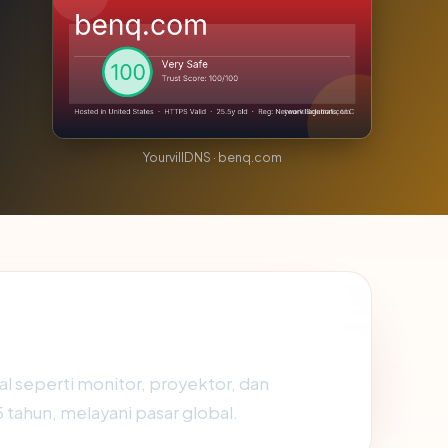
YourvillDNS · benq.com
l seperti monitor, proyektor, dan
5 tahun, melayani pasar global.