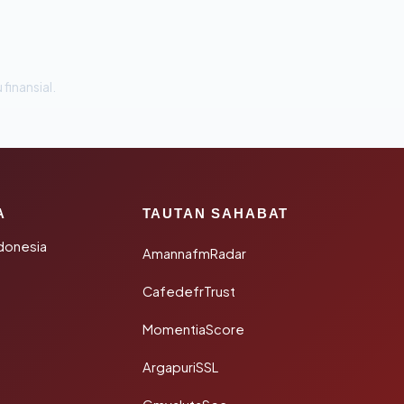
 finansial.
A
TAUTAN SAHABAT
donesia
AmannafmRadar
CafedefrTrust
MomentiaScore
ArgapuriSSL