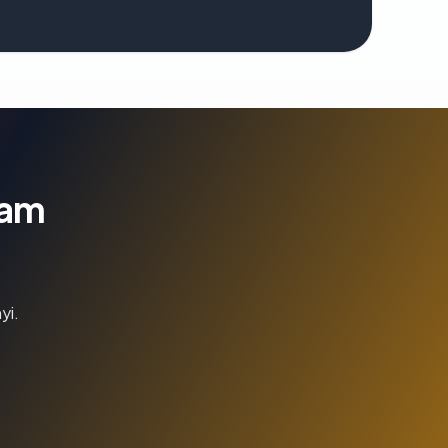
lam
yi.