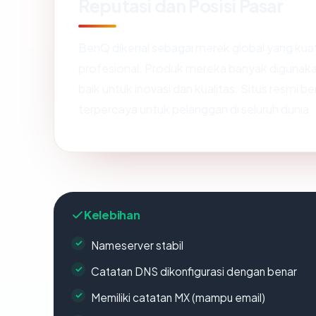
Reputasi dan Posisi Pasar
BenQ dikenal sebagai merek global yang kuat 
profesional. Produk mereka banyak digunaka
baik untuk inovasi dan kualitas. Situs resm
terpercaya untuk pelanggan di seluruh dunia.
Kelebihan
Nameserver stabil
Catatan DNS dikonfigurasi dengan benar
Memiliki catatan MX (mampu email)