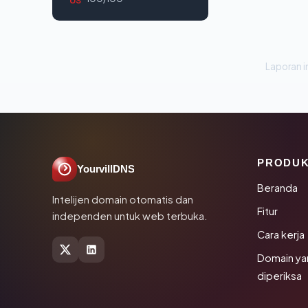
Laporan in
PRODU
YourvillDNS
Beranda
Intelijen domain otomatis dan
Fitur
independen untuk web terbuka.
Cara kerja
Domain ya
diperiksa