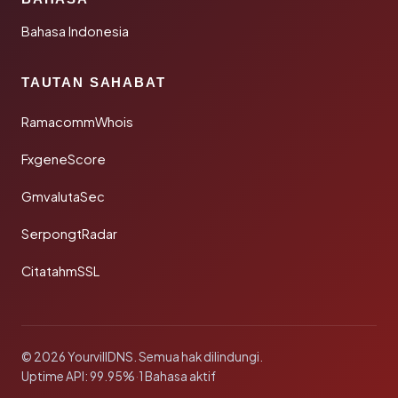
Bahasa Indonesia
TAUTAN SAHABAT
RamacommWhois
FxgeneScore
GmvalutaSec
SerpongtRadar
CitatahmSSL
© 2026 YourvillDNS. Semua hak dilindungi.
Uptime API: 99.95%
·
1 Bahasa aktif