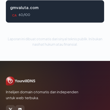
gmvaluta.com
60/100
CA
Laporan ini dibuat otomatis dari sinyal teknis publik. Ini bukan
nasihat hukum atau finansial.
YourvillDNS
Intelijen domain otomatis dan independen
untuk web terbuka.