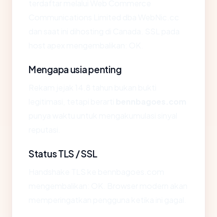
terdaftar melalui Web Commerce
Communications Limited dba WebNic.cc
dan saat ini dihosting di Canada. SSL pada
host apex mengembalikan: OK.
Mengapa usia penting
Rekam jejak 14.8 tahun bukan bukti
legitimasi, tetapi berarti
bennbagoes.com
punya waktu untuk mengakumulasi sinyal
reputasi.
Status TLS / SSL
Handshake TLS ke bennbagoes.com
mengembalikan: OK. Browser modern akan
memperingatkan pengguna ketika ini gagal.