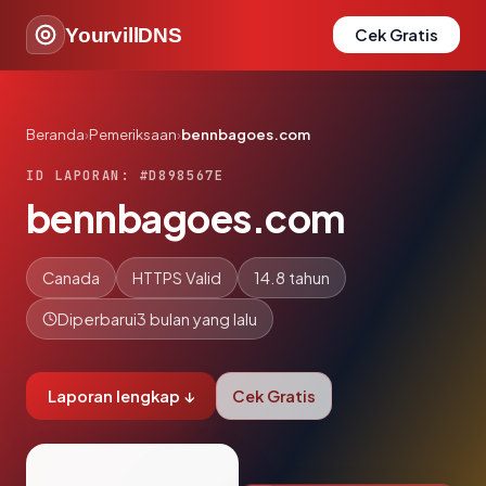
YourvillDNS
Cek Gratis
Beranda
›
Pemeriksaan
›
bennbagoes.com
ID LAPORAN: #D898567E
bennbagoes.com
Canada
HTTPS Valid
14.8 tahun
Diperbarui
3 bulan yang lalu
Laporan lengkap ↓
Cek Gratis