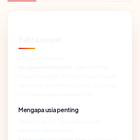
Fakta cepat
Sebelum mendalam:
bengawansolocoffee.com
terdaftar
melalui TuringSign Inc. d/b/a Cosmotown
dan saat ini dihosting di Canada. SSL pada
host apex mengembalikan: OK.
Mengapa usia penting
Rekam jejak 0.2 tahun bukan bukti
legitimasi, tetapi berarti
bengawansolocoffee.com
punya waktu