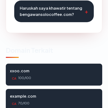
Haruskah saya khawatir tentang
bengawansolocoffee.com?
Domain Terkait
xxoo.com
100/100
CA
example.com
70/100
CA