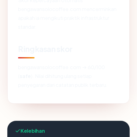
Skor kepercayaan otomatis
bengawansolocoffee.com mencerminkan
apakah ia mengikuti praktik infrastruktur
standar.
Ringkasan skor
bengawansolocoffee.com → 60/100
(
safe
). Nilai dihitung ulang setiap
penyegaran dari catatan publik terbaru.
Kelebihan