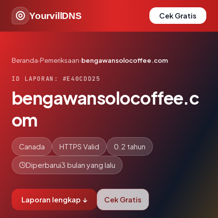
YourvillDNS
Cek Gratis
Beranda
›
Pemeriksaan
›
bengawansolocoffee.com
ID LAPORAN: #E40CDD25
bengawansolocoffee.c
om
Canada
HTTPS Valid
0.2 tahun
Diperbarui
3 bulan yang lalu
Laporan lengkap ↓
Cek Gratis