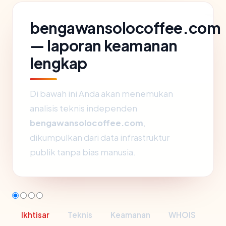
bengawansolocoffee.com
— laporan keamanan
lengkap
Di bawah ini Anda akan menemukan
analisis teknis independen
bengawansolocoffee.com
,
dikumpulkan dari data infrastruktur
publik tanpa bias manusia.
Ikhtisar
Teknis
Keamanan
WHOIS