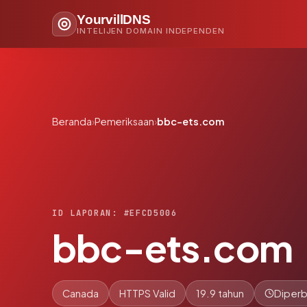
YourvillDNS
INTELIJEN DOMAIN INDEPENDEN
Beranda
›
Pemeriksaan
›
bbc-ets.com
ID LAPORAN: #EFCD5006
bbc-ets.com
Canada
HTTPS Valid
19.9 tahun
Diperb