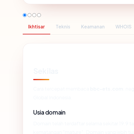
Ikhtisar
Teknis
Keamanan
WHOIS
Sekilas
Cara tercepat membaca
bbc-ets.com
: ne
Global Indonesia.
Usia domain
Domain telah terdaftar selama sekitar 19.9
kematangan "mature". Domain yang lebih tua s