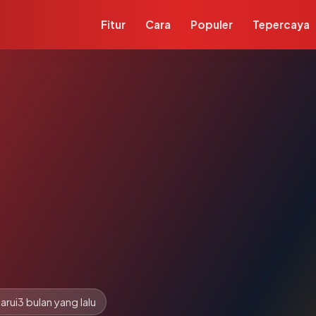
Fitur
Cara
Populer
Tepercaya
arui
3 bulan yang lalu