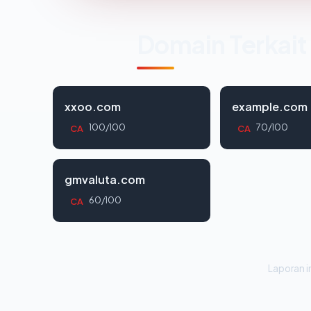
Domain Terkait
xxoo.com
example.com
100/100
70/100
CA
CA
gmvaluta.com
60/100
CA
Laporan in