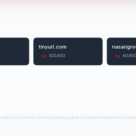
tinyurl.com
nasarigr
100/100
60/10
CA
CA
i dibuat otomatis dari sinyal teknis publik. Ini bukan nasihat hukum atau