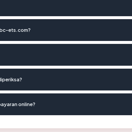
bbc-ets.com?
diperiksa?
ayaran online?