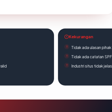
Kekurangan
Tidak ada ulasan piha
Tidak ada catatan SP
alid
Industri situs tidak jelas