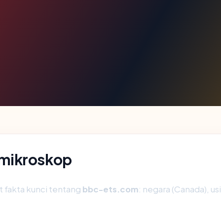
 mikroskop
fakta kunci tentang
bbc-ets.com
: negara (Canada), usi