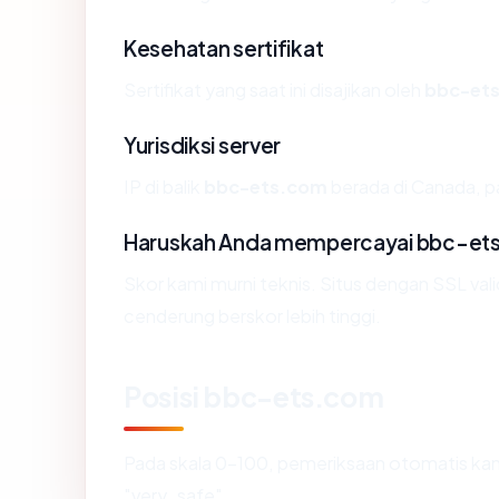
Kesehatan sertifikat
Sertifikat yang saat ini disajikan oleh
bbc-et
Yurisdiksi server
IP di balik
bbc-ets.com
berada di Canada, pa
Haruskah Anda mempercayai bbc-et
Skor kami murni teknis. Situs dengan SSL val
cenderung berskor lebih tinggi.
Posisi bbc-ets.com
Pada skala 0-100, pemeriksaan otomatis 
"very_safe".