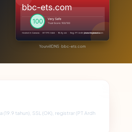
YourvillDNS · bbc-ets.com
a (19.9 tahun), SSL (OK), registrar (PT Ardh