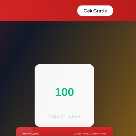
Cek Gratis
100
SANGAT AMAN