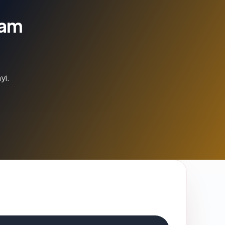
lam
yi.