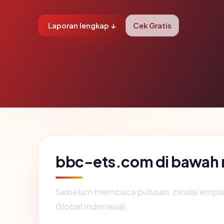
Laporan lengkap ↓
Cek Gratis
bbc-ets.com di bawah
Sebelum membaca putusan, pindai empat 
Global Indonesia).