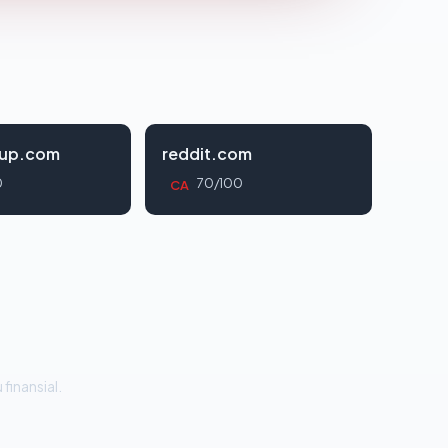
oup.com
reddit.com
0
70/100
CA
 finansial.