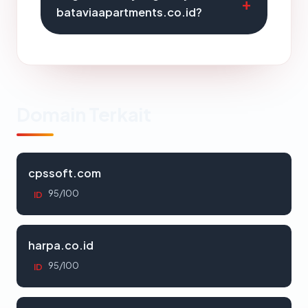
bataviaapartments.co.id?
Domain Terkait
cpssoft.com
95/100
ID
harpa.co.id
95/100
ID