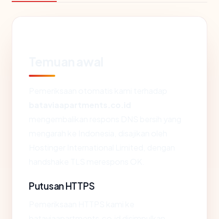
Temuan awal
Pemeriksaan otomatis kami terhadap
bataviaapartments.co.id
mengembalikan respons DNS bersih yang
mengarah ke Indonesia, disajikan oleh
Hostinger International Limited, dengan
handshake TLS merespons OK.
Putusan HTTPS
Pemeriksaan HTTPS kami ke
bataviaapartments.co.id disimpulkan