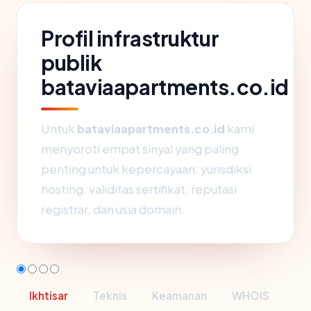
Profil infrastruktur
publik
bataviaapartments.co.id
Untuk
bataviaapartments.co.id
kami
menyoroti empat sinyal yang paling
penting untuk kepercayaan: yurisdiksi
hosting, validitas sertifikat, reputasi
registrar, dan usia domain.
Ikhtisar
Teknis
Keamanan
WHOIS