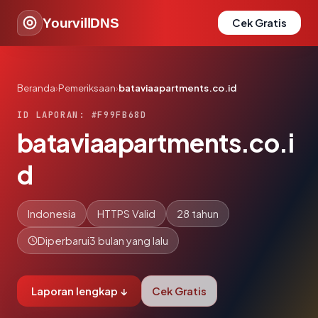
YourvillDNS
Cek Gratis
Beranda
›
Pemeriksaan
›
bataviaapartments.co.id
ID LAPORAN: #F99FB68D
bataviaapartments.co.i
d
Indonesia
HTTPS Valid
28 tahun
Diperbarui
3 bulan yang lalu
Laporan lengkap ↓
Cek Gratis