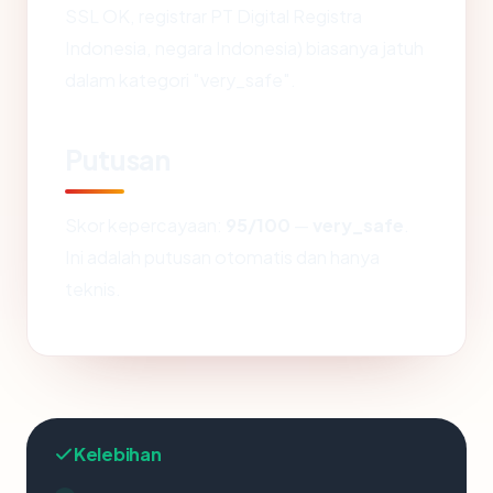
SSL OK, registrar PT Digital Registra
Indonesia, negara Indonesia) biasanya jatuh
dalam kategori "very_safe".
Putusan
Skor kepercayaan:
95/100
—
very_safe
.
Ini adalah putusan otomatis dan hanya
teknis.
Kelebihan