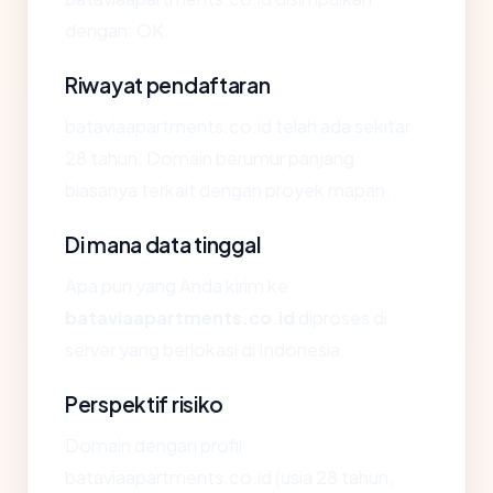
dengan: OK.
Riwayat pendaftaran
bataviaapartments.co.id telah ada sekitar
28 tahun. Domain berumur panjang
biasanya terkait dengan proyek mapan.
Di mana data tinggal
Apa pun yang Anda kirim ke
bataviaapartments.co.id
diproses di
server yang berlokasi di Indonesia.
Perspektif risiko
Domain dengan profil
bataviaapartments.co.id (usia 28 tahun,