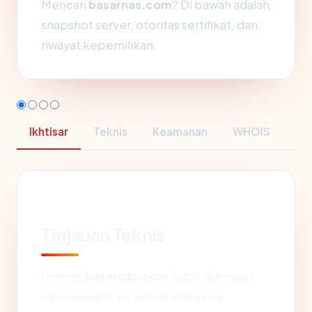
Mencari
basarnas.com
? Di bawah adalah
snapshot server, otoritas sertifikat, dan
riwayat kepemilikan.
Ikhtisar
Teknis
Keamanan
WHOIS
Tinjauan Teknis
Domain
basarnas.com
dapat dijangkau
dan mengarah ke United States via