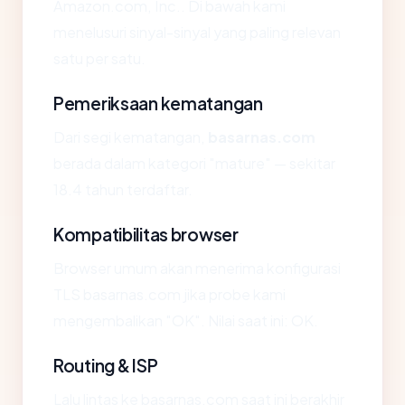
Amazon.com, Inc.. Di bawah kami
menelusuri sinyal-sinyal yang paling relevan
satu per satu.
Pemeriksaan kematangan
Dari segi kematangan,
basarnas.com
berada dalam kategori "mature" — sekitar
18.4 tahun terdaftar.
Kompatibilitas browser
Browser umum akan menerima konfigurasi
TLS basarnas.com jika probe kami
mengembalikan "OK". Nilai saat ini: OK.
Routing & ISP
Lalu lintas ke basarnas.com saat ini berakhir