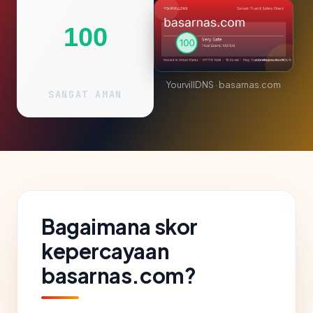
100
YourvillDNS · basarnas.com
SANGAT AMAN
Bagaimana skor
kepercayaan
basarnas.com?