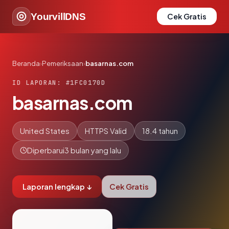
YourvillDNS
Cek Gratis
Beranda
›
Pemeriksaan
›
basarnas.com
ID LAPORAN: #1FC0170D
basarnas.com
United States
HTTPS Valid
18.4 tahun
Diperbarui
3 bulan yang lalu
Laporan lengkap ↓
Cek Gratis