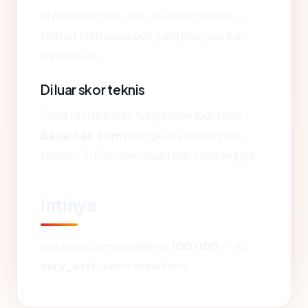
di Amazon.com, Inc. di United States —
terlihat oleh siapa pun yang menjalankan
traceroute.
Di luar skor teknis
Profil teknis bersih hanya membuktikan
basarnas.com
mengikuti standar pipa
industri. TIDAK membuktikan konten jujur.
Intinya
basarnas.com berakhir di
100/100
— itu
very_safe
dalam skala kami.