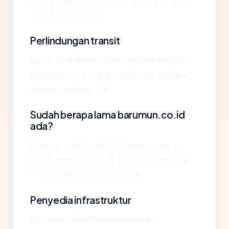
Digital Registra Indonesia, usia 25.9 tahun,
status enkripsi OK.
Perlindungan transit
Untuk data dalam transit antara pengguna
dan barumun.co.id, pemeriksaan enkripsi
mengembalikan: OK.
Sudah berapa lama barumun.co.id
ada?
Menurut catatan RDAP, barumun.co.id
didaftarkan sekitar 25.9 tahun lalu melalui
PT Digital Registra Indonesia.
Penyedia infrastruktur
Pencarian GeoIP menempatkan