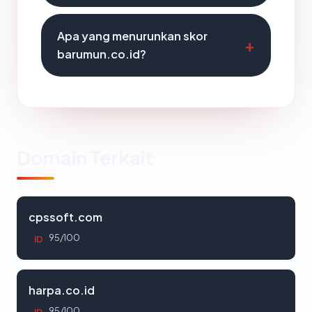
Apa yang menurunkan skor
barumun.co.id?
Domain Terkait
cpssoft.com
95/100
ID
harpa.co.id
95/100