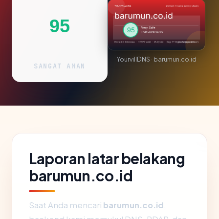
95
YourvillDNS · barumun.co.id
SANGAT AMAN
Laporan latar belakang
barumun.co.id
Saat Anda mencari
barumun.co.id
,