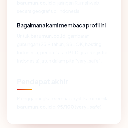
barumun.co.id
di jaringan Rumahweb,
secara geografis di Indonesia.
Bagaimana kami membaca profil ini
Untuk
barumun.co.id
, gambaran
gabungan (25.9 tahun, SSL OK, hosting
Indonesia, pendaftaran PT Digital Registra
Indonesia) jatuh dalam pita "very_safe".
Pendapat akhir
Menggabungkan semua sinyal, kami menilai
barumun.co.id
di
95/100
(
very_safe
).