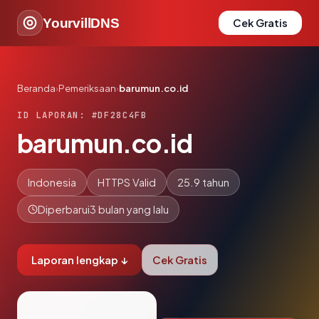
YourvillDNS
Cek Gratis
Beranda
›
Pemeriksaan
›
barumun.co.id
ID LAPORAN: #DF28C4FB
barumun.co.id
Indonesia
HTTPS Valid
25.9 tahun
Diperbarui
3 bulan yang lalu
Laporan lengkap ↓
Cek Gratis