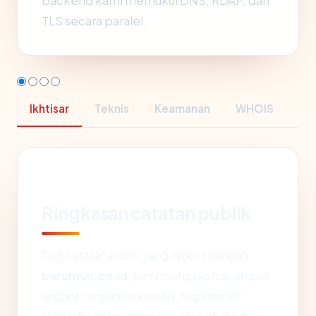
backend kami memukul DNS, RDAP, dan
TLS secara paralel.
Ikhtisar
Teknis
Keamanan
WHOIS
Ringkasan catatan publik
Dari catatan publik yang terkait dengan
barumun.co.id
, kami mengekstrak empat
anchor: negara Indonesia, registrar PT