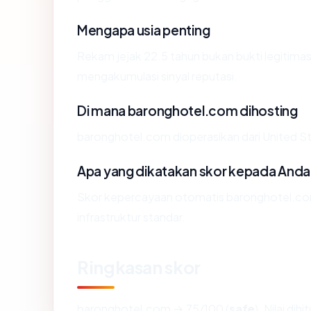
Mengapa usia penting
Rekam jejak 22.5 tahun bukan bukti legitimasi
mengakumulasi sinyal reputasi.
Di mana baronghotel.com dihosting
baronghotel.com dioperasikan dari United Sta
Apa yang dikatakan skor kepada Anda
Skor kepercayaan otomatis baronghotel.com
infrastruktur standar.
Ringkasan skor
baronghotel.com → 75/100 (
safe
). Nilai di