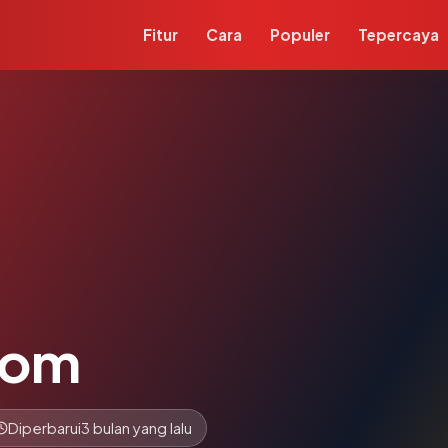
Fitur
Cara
Populer
Tepercaya
com
Diperbarui
3 bulan yang lalu