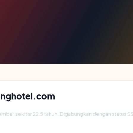
onghotel.com
mbali sekitar 22.5 tahun. Digabungkan dengan status 