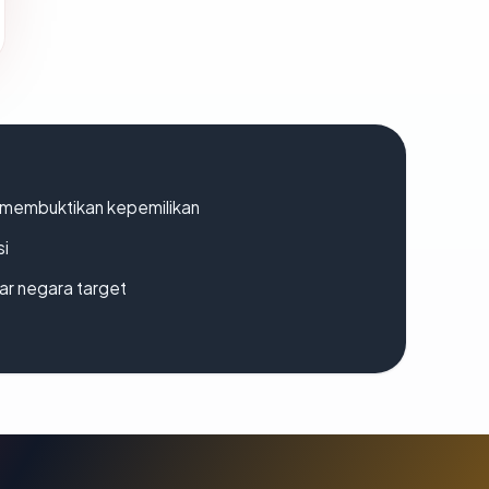
ak membuktikan kepemilikan
si
uar negara target