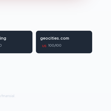
ing
geocities.com
0
100/100
US
 finansial.