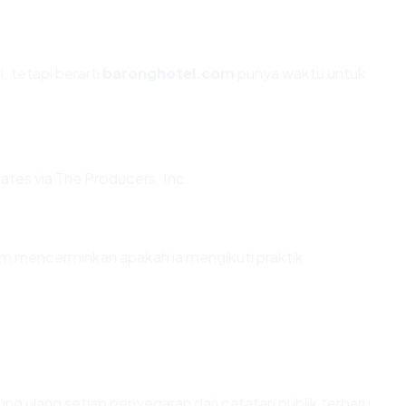
, tetapi berarti
baronghotel.com
punya waktu untuk
tes via The Producers, Inc..
 mencerminkan apakah ia mengikuti praktik
hitung ulang setiap penyegaran dari catatan publik terbaru.