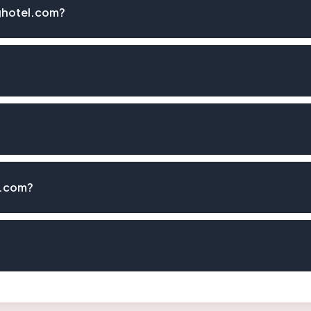
ghotel.com?
l.com?