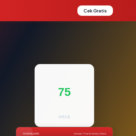
Cek Gratis
75
AMAN