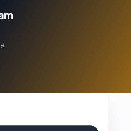
lam
yi.