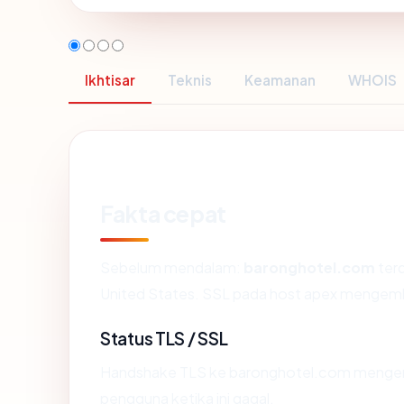
Ikhtisar
Teknis
Keamanan
WHOIS
Fakta cepat
Sebelum mendalam:
baronghotel.com
terd
United States. SSL pada host apex mengemb
Status TLS / SSL
Handshake TLS ke baronghotel.com mengem
pengguna ketika ini gagal.