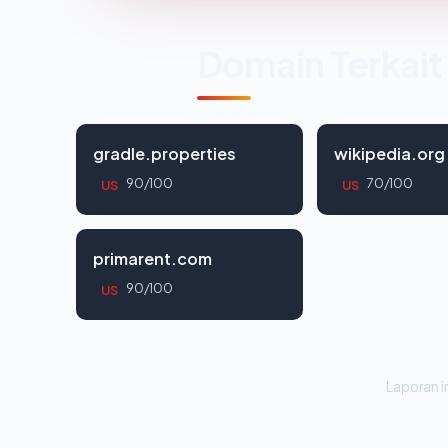
Domain Terkait
gradle.properties
wikipedia.org
90/100
70/100
US
US
primarent.com
90/100
US
Laporan in