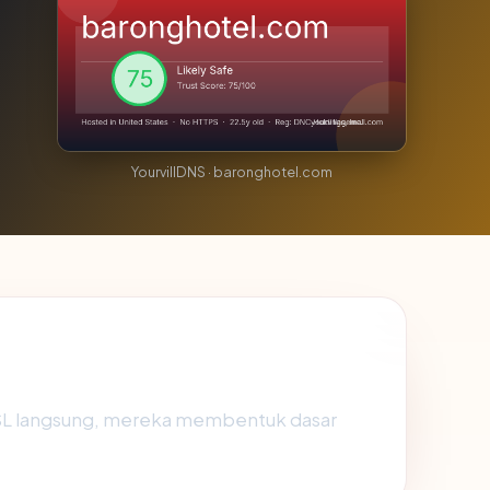
YourvillDNS · baronghotel.com
SSL langsung, mereka membentuk dasar