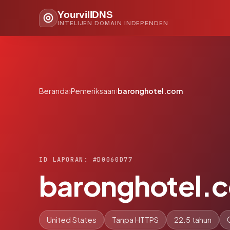
YourvillDNS
INTELIJEN DOMAIN INDEPENDEN
Beranda
›
Pemeriksaan
›
baronghotel.com
ID LAPORAN: #D0060D77
baronghotel.
United States
Tanpa HTTPS
22.5 tahun