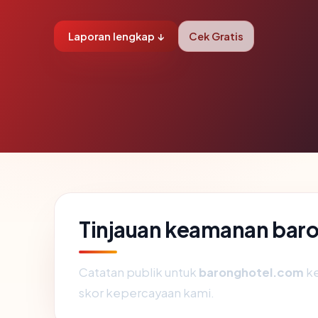
Laporan lengkap ↓
Cek Gratis
Tinjauan keamanan bar
Catatan publik untuk
baronghotel.com
ke
skor kepercayaan kami.