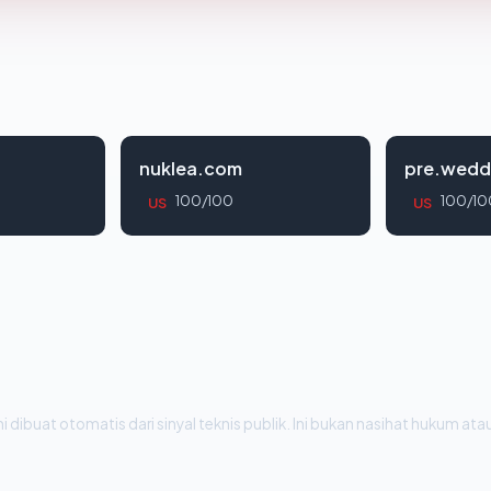
nuklea.com
pre.wedd
100/100
100/10
US
US
i dibuat otomatis dari sinyal teknis publik. Ini bukan nasihat hukum atau