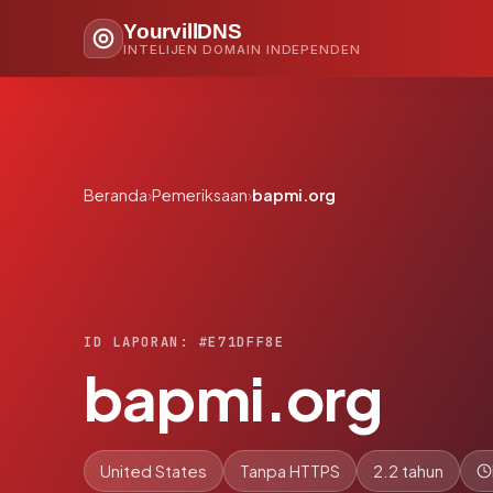
YourvillDNS
INTELIJEN DOMAIN INDEPENDEN
Beranda
›
Pemeriksaan
›
bapmi.org
ID LAPORAN: #E71DFF8E
bapmi.org
United States
Tanpa HTTPS
2.2 tahun