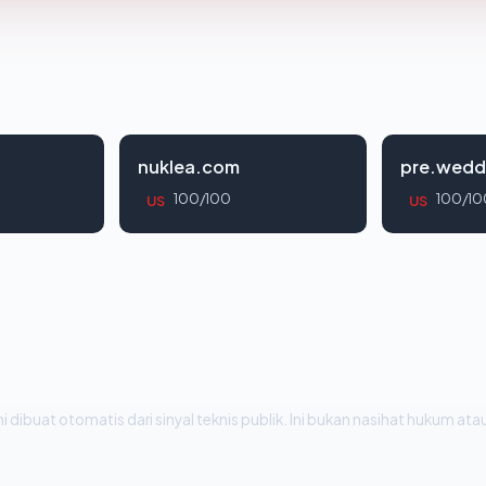
nuklea.com
pre.wedd
100/100
100/10
US
US
i dibuat otomatis dari sinyal teknis publik. Ini bukan nasihat hukum atau