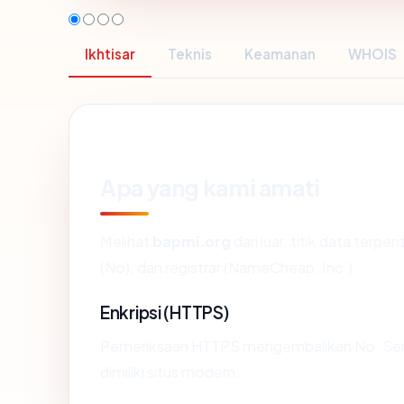
Ikhtisar
Teknis
Keamanan
WHOIS
Apa yang kami amati
Melihat
bapmi.org
dari luar, titik data terp
(No), dan registrar (NameCheap, Inc.).
Enkripsi (HTTPS)
Pemeriksaan HTTPS mengembalikan No. Sertif
dimiliki situs modern.