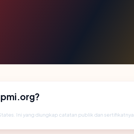
apmi.org?
ates. Ini yang diungkap catatan publik dan sertifikatnya