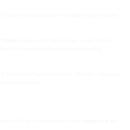
 2.2 tahun. Itu cukup untuk meninggalkan jejak reputasi.
 States
, disajikan oleh Namecheap. Lokasi hosting
eri tahu yurisdiksi mana yang menangani data.
2.2 tahun, hosting United States, SSL valid — biasanya
ang diganti merek.
dan GeoIP, skor otomatis kami untuk
bapmi.org
ada