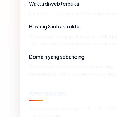
Waktu di web terbuka
bapmi.org telah terlihat di DNS publik sekitar
Hosting & infrastruktur
Domain saat ini mengarah ke server di
United
tidak sama dengan kepercayaan, tetapi memb
Domain yang sebanding
Situs dengan metadata serupa
bapmi.org
— 
mencakup baik bisnis sah maupun cangkang y
Kesimpulan
Setelah memadukan sinyal DNS, TLS, RDAP, 
di
65/100
(
safe
).