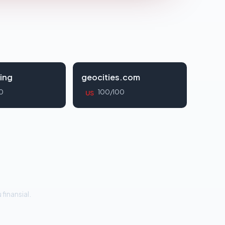
ing
geocities.com
0
100/100
US
 finansial.