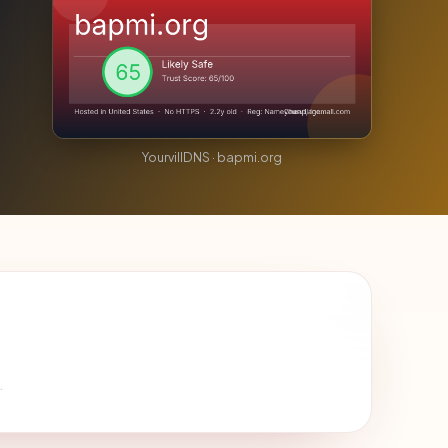
YourvillDNS · bapmi.org
.