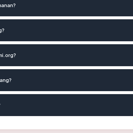
amanan?
g?
mi.org?
lang?
?