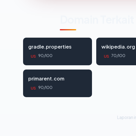
Domain Terkait
gradle.properties
wikipedia.org
90/100
70/100
US
US
primarent.com
90/100
US
Laporan in