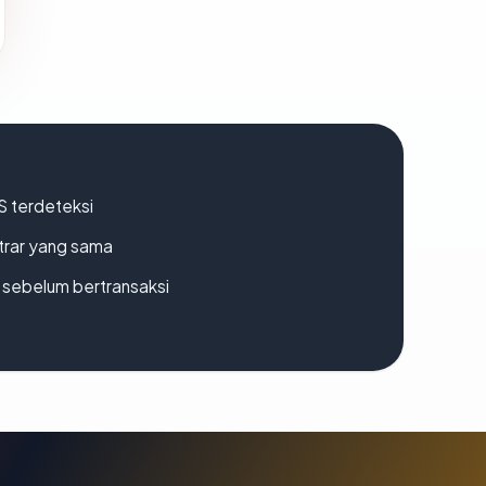
S terdeteksi
strar yang sama
en sebelum bertransaksi