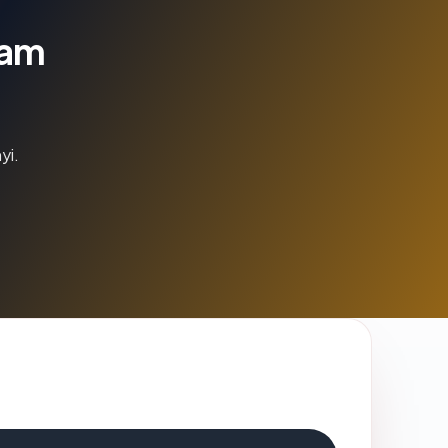
lam
yi.