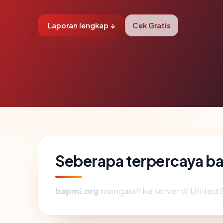
Laporan lengkap ↓
Cek Gratis
Seberapa terpercaya b
bapmi.org
mengarah ke server di United St