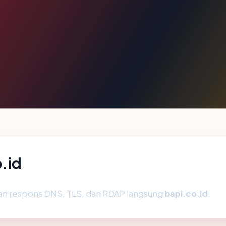
.id
ari respons DNS, TLS, dan RDAP langsung
bapi.co.id
.