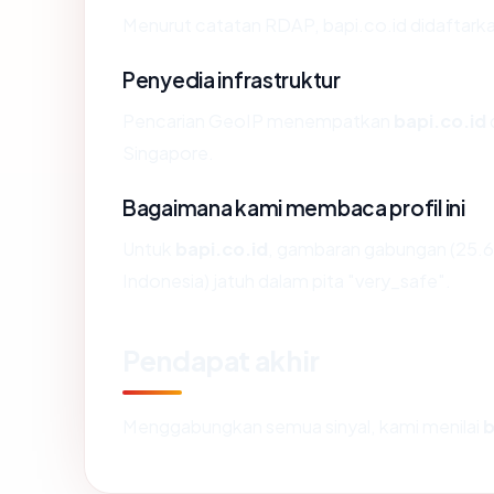
Menurut catatan RDAP, bapi.co.id didaftarkan 
Penyedia infrastruktur
Pencarian GeoIP menempatkan
bapi.co.id
Singapore.
Bagaimana kami membaca profil ini
Untuk
bapi.co.id
, gambaran gabungan (25.6
Indonesia) jatuh dalam pita "very_safe".
Pendapat akhir
Menggabungkan semua sinyal, kami menilai
b