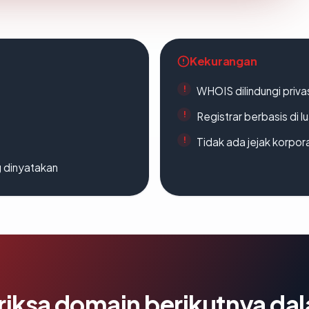
Kekurangan
WHOIS dilindungi priva
Registrar berbasis di l
Tidak ada jejak korpora
g dinyatakan
riksa domain berikutnya da