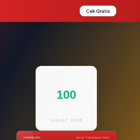
Cek Gratis
100
SANGAT AMAN