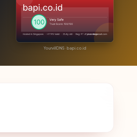
YourvillDNS · bapi.co.id