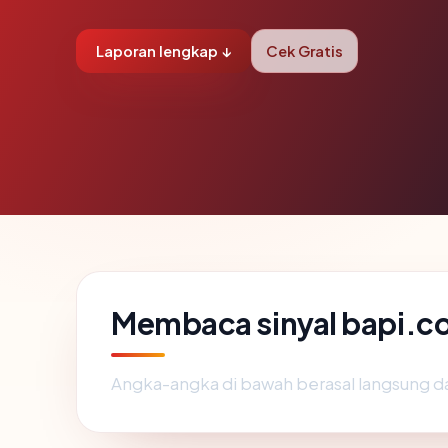
Laporan lengkap ↓
Cek Gratis
Membaca sinyal bapi.co
Angka-angka di bawah berasal langsung d