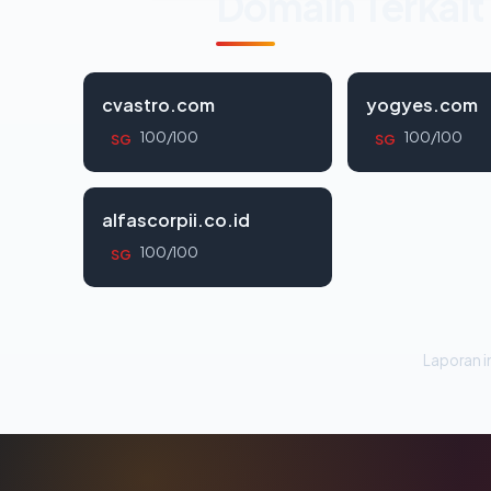
Domain Terkait
cvastro.com
yogyes.com
100/100
100/100
SG
SG
alfascorpii.co.id
100/100
SG
Laporan in