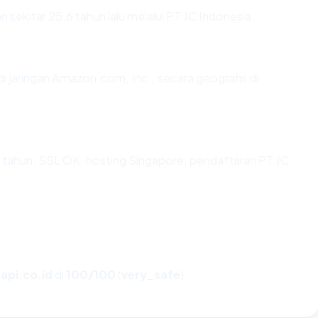
sekitar 25.6 tahun lalu melalui PT JC Indonesia.
di jaringan Amazon.com, Inc., secara geografis di
 tahun, SSL OK, hosting Singapore, pendaftaran PT JC
api.co.id
di
100/100
(
very_safe
).