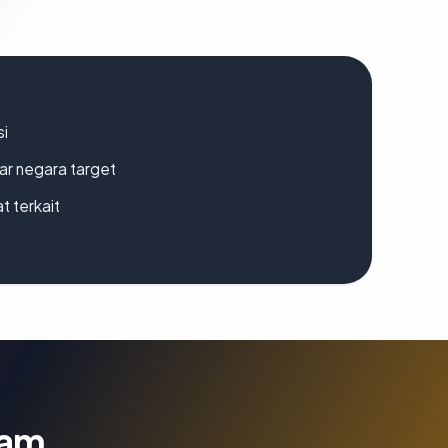
si
uar negara target
t terkait
lam