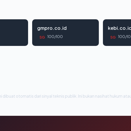
gmpro.co.id
kebi.co.i
100/100
100/1
SG
SG
i dibuat otomatis dari sinyal teknis publik. Ini bukan nasihat hukum atau