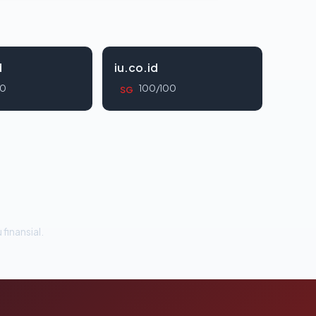
d
iu.co.id
00
100/100
SG
 finansial.