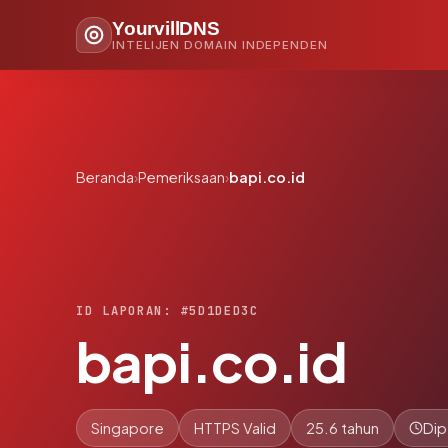
YourvillDNS
INTELIJEN DOMAIN INDEPENDEN
Beranda
›
Pemeriksaan
›
bapi.co.id
ID LAPORAN: #5D1DED3C
bapi.co.id
Singapore
HTTPS Valid
25.6 tahun
Dip