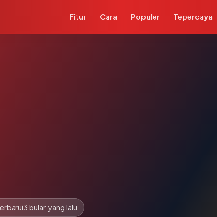
Fitur
Cara
Populer
Tepercaya
erbarui
3 bulan yang lalu