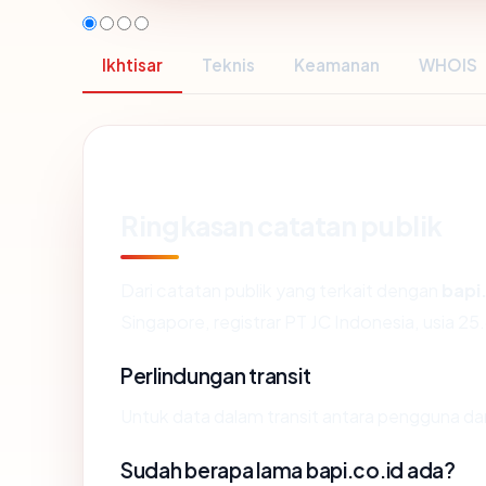
Ikhtisar
Teknis
Keamanan
WHOIS
Ringkasan catatan publik
Dari catatan publik yang terkait dengan
bapi
Singapore, registrar PT JC Indonesia, usia 25.
Perlindungan transit
Untuk data dalam transit antara pengguna da
Sudah berapa lama bapi.co.id ada?