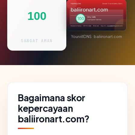
100
YourvillDNS · baliironart.com
SANGAT AMAN
Bagaimana skor
kepercayaan
baliironart.com?