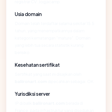
registrar CV. Jogjacamp.
Usia domain
Domain telah terdaftar selama sekitar 15.5
tahun, yang menempatkannya dalam
kategori kematangan "mature". Domain
yang lebih tua secara statistik kurang
berisiko.
Kesehatan sertifikat
Sertifikat yang saat ini disajikan oleh
baliironart.com
dipecahkan sebagai: OK.
Yurisdiksi server
IP di balik
baliironart.com
berada di
France, pada infrastruktur yang disediakan