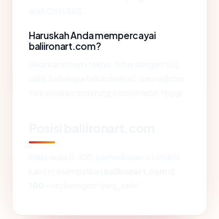
oleh OVH SAS.
Haruskah Anda mempercayai
baliironart.com?
Skor kami murni teknis. Situs dengan SSL
valid, beberapa tahun riwayat, dan registrar
terkemuka cenderung berskor lebih tinggi.
Posisi baliironart.com
Pada skala 0-100, pemeriksaan otomatis
kami menempatkan
baliironart.com
di
100
— itu kategori "very_safe".