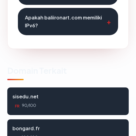
Apakah baliironart.com memiliki
IPv6?
Domain Terkait
sisedu.net
90/100
FR
bongard.fr