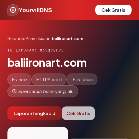
YourvillDNS
Cek Gratis
Beranda
›
Pemeriksaan
›
baliironart.com
ID LAPORAN: #3519BF7C
baliironart.com
France
HTTPS Valid
15.5 tahun
Diperbarui
3 bulan yang lalu
Laporan lengkap ↓
Cek Gratis