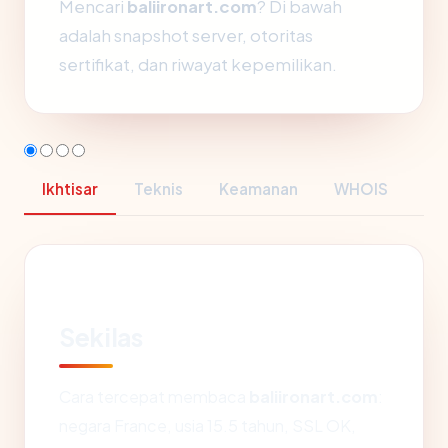
Mencari
baliironart.com
? Di bawah
adalah snapshot server, otoritas
sertifikat, dan riwayat kepemilikan.
Ikhtisar
Teknis
Keamanan
WHOIS
Sekilas
Cara tercepat membaca
baliironart.com
:
negara France, usia 15.5 tahun, SSL OK,