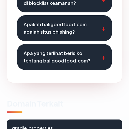
di blocklist keamanan?
Apakah baligoodfood.com
adalah situs phishing?
Apa yang terlihat berisiko
tentang baligoodfood.com?
Domain Terkait
gradle.properties