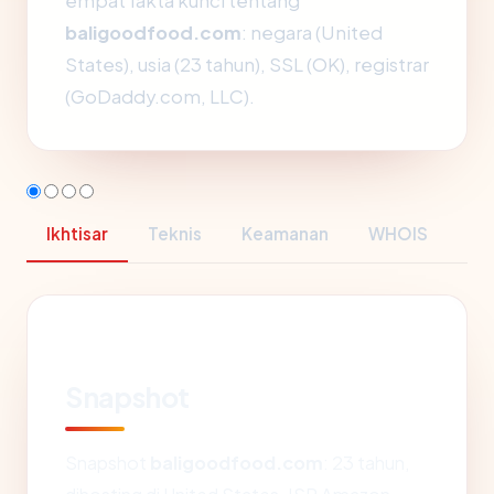
empat fakta kunci tentang
baligoodfood.com
: negara (United
States), usia (23 tahun), SSL (OK), registrar
(GoDaddy.com, LLC).
Ikhtisar
Teknis
Keamanan
WHOIS
Snapshot
Snapshot
baligoodfood.com
: 23 tahun,