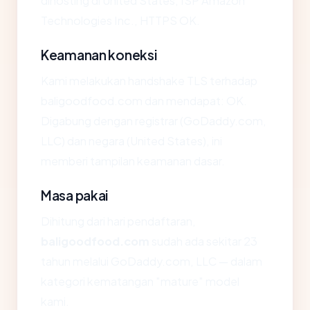
dihosting di United States, ISP Amazon
Technologies Inc., HTTPS OK.
Keamanan koneksi
Kami melakukan handshake TLS terhadap
baligoodfood.com dan mendapat: OK.
Digabung dengan registrar (GoDaddy.com,
LLC) dan negara (United States), ini
memberi tampilan keamanan dasar.
Masa pakai
Dihitung dari hari pendaftaran,
baligoodfood.com
sudah ada sekitar 23
tahun melalui GoDaddy.com, LLC — dalam
kategori kematangan "mature" model
kami.