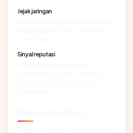
Jejak jaringan
Dari perspektif jaringan, baligoodfood.com
dihosting di United States melalui Amazon
Technologies Inc..
Sinyal reputasi
Infrastruktur publik saja tidak bisa
membuktikan situs aman — hanya bisa
menunjukkan apakah situs mengikuti
standar industri.
Dalam satu kalimat
baligoodfood.com
saat ini berperingkat