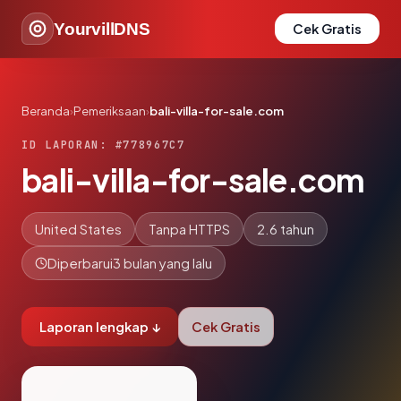
YourvillDNS
Cek Gratis
Beranda
›
Pemeriksaan
›
bali-villa-for-sale.com
ID LAPORAN: #778967C7
bali-villa-for-sale.com
United States
Tanpa HTTPS
2.6 tahun
Diperbarui
3 bulan yang lalu
Laporan lengkap ↓
Cek Gratis