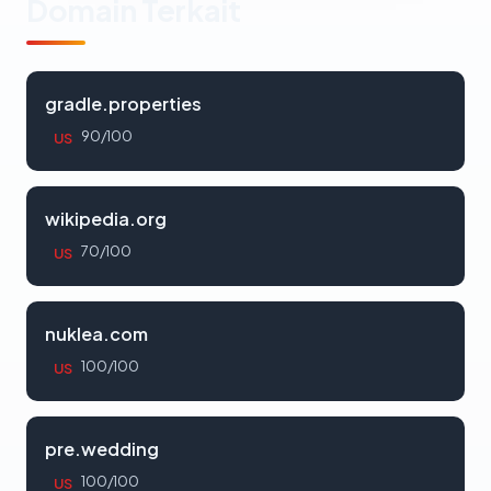
Domain Terkait
gradle.properties
90/100
US
wikipedia.org
70/100
US
nuklea.com
100/100
US
pre.wedding
100/100
US