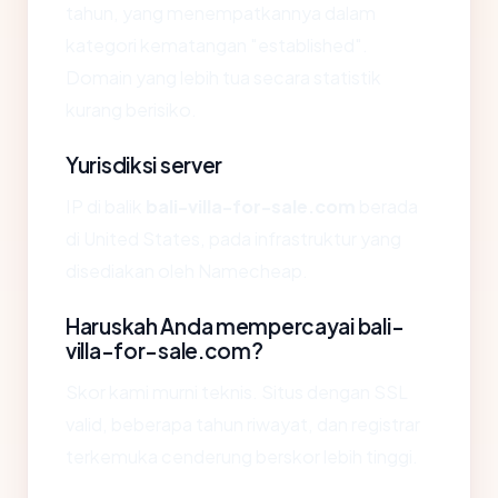
tahun, yang menempatkannya dalam
kategori kematangan "established".
Domain yang lebih tua secara statistik
kurang berisiko.
Yurisdiksi server
IP di balik
bali-villa-for-sale.com
berada
di United States, pada infrastruktur yang
disediakan oleh Namecheap.
Haruskah Anda mempercayai bali-
villa-for-sale.com?
Skor kami murni teknis. Situs dengan SSL
valid, beberapa tahun riwayat, dan registrar
terkemuka cenderung berskor lebih tinggi.