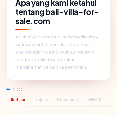
Apa yang kami ketahui
tentang bali-villa-for-
sale.com
Apakah Anda memeriksa
bali-villa-for-
sale.com
untuk transaksi, kemitraan,
atau sekadar rasa ingin tahu, ringkasan
catatan publik di bawah akan
menghemat beberapa pencarian.
Ikhtisar
Teknis
Keamanan
WHOIS