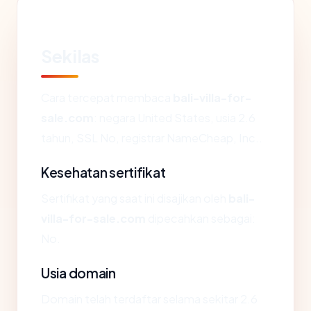
Sekilas
Cara tercepat membaca
bali-villa-for-
sale.com
: negara United States, usia 2.6
tahun, SSL No, registrar NameCheap, Inc..
Kesehatan sertifikat
Sertifikat yang saat ini disajikan oleh
bali-
villa-for-sale.com
dipecahkan sebagai:
No.
Usia domain
Domain telah terdaftar selama sekitar 2.6