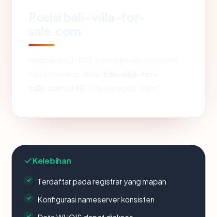
Posisi bali-villa-for-
sale.com
Pada skala 0-100, pemeriksaan otomatis
kami menempatkan
bali-villa-for-
sale.com
di
65
— itu kategori "safe".
Kelebihan
Terdaftar pada registrar yang mapan
Konfigurasi nameserver konsisten