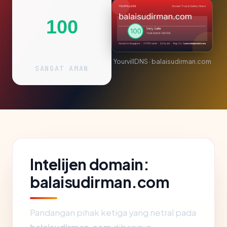
100
YourvillDNS · balaisudirman.com
SANGAT AMAN
Intelijen domain:
balaisudirman.com
Pandangan pihak ketiga yang netral pada