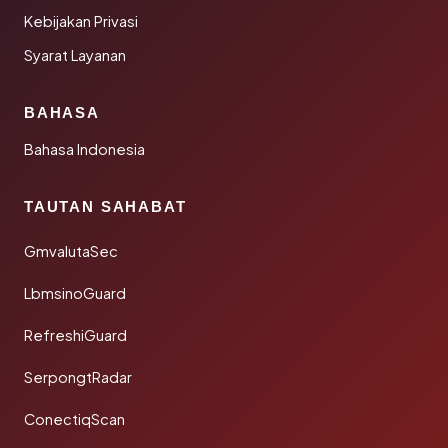
Kebijakan Privasi
Syarat Layanan
BAHASA
Bahasa Indonesia
TAUTAN SAHABAT
GmvalutaSec
LbmsinoGuard
RefreshiGuard
SerpongtRadar
ConectiqScan