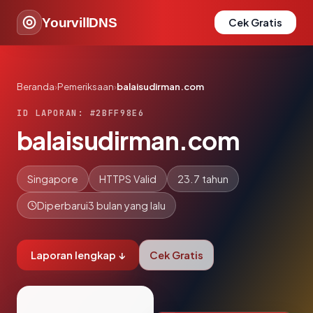
YourvillDNS
Cek Gratis
Beranda
›
Pemeriksaan
›
balaisudirman.com
ID LAPORAN: #2BFF98E6
balaisudirman.com
Singapore
HTTPS Valid
23.7 tahun
Diperbarui
3 bulan yang lalu
Laporan lengkap ↓
Cek Gratis