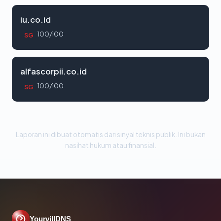
iu.co.id
100/100
SG
alfascorpii.co.id
100/100
SG
Laporan ini dibuat otomatis dari sinyal teknis publik. Ini bukan
nasihat hukum atau finansial.
YourvillDNS