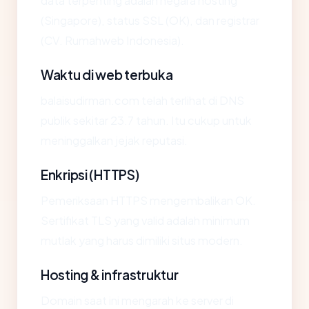
data terpenting adalah negara hosting
(Singapore), status SSL (OK), dan registrar
(CV. Rumahweb Indonesia).
Waktu di web terbuka
balaisudirman.com telah terlihat di DNS
publik sekitar 23.7 tahun. Itu cukup untuk
meninggalkan jejak reputasi.
Enkripsi (HTTPS)
Pemeriksaan HTTPS mengembalikan OK.
Sertifikat TLS yang valid adalah minimum
mutlak yang harus dimiliki situs modern.
Hosting & infrastruktur
Domain saat ini mengarah ke server di