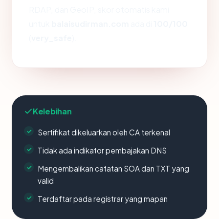
RDAP, dan GeoIP, skor otomatis kami
untuk
balaisudirman.com
ada di
100/100
(
very_safe
).
Kelebihan
Sertifikat dikeluarkan oleh CA terkenal
Tidak ada indikator pembajakan DNS
Mengembalikan catatan SOA dan TXT yang
valid
Terdaftar pada registrar yang mapan