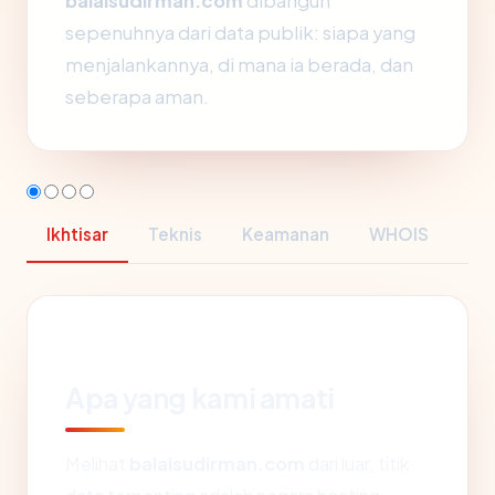
balaisudirman.com
dibangun
sepenuhnya dari data publik: siapa yang
menjalankannya, di mana ia berada, dan
seberapa aman.
Ikhtisar
Teknis
Keamanan
WHOIS
Apa yang kami amati
Melihat
balaisudirman.com
dari luar, titik