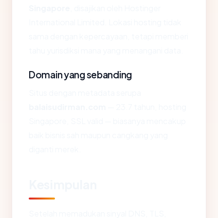
Singapore
, disajikan oleh Hostinger
International Limited. Lokasi hosting tidak
sama dengan kepercayaan, tetapi memberi
tahu yurisdiksi mana yang menangani data.
Domain yang sebanding
Situs dengan metadata serupa
balaisudirman.com
— 23.7 tahun, hosting
Singapore, SSL valid — biasanya mencakup
baik bisnis sah maupun cangkang yang
diganti merek.
Kesimpulan
Setelah memadukan sinyal DNS, TLS,