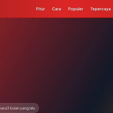
Fitur
Cara
Populer
Tepercaya
arui
3 bulan yang lalu