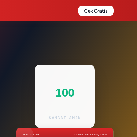
Cek Gratis
100
SANGAT AMAN