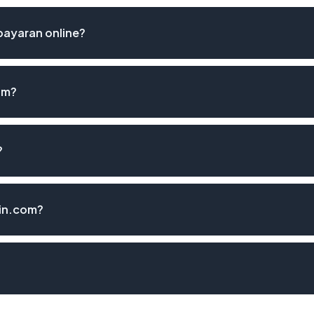
ayaran online?
om?
?
in.com?