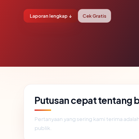
Laporan lengkap ↓
Cek Gratis
Putusan cepat tentang 
Pertanyaan yang sering kami terima adal
publik.