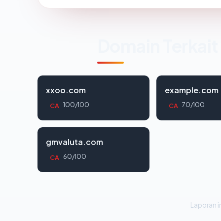
Domain Terkait
xxoo.com
example.com
100/100
70/100
CA
CA
gmvaluta.com
60/100
CA
Laporan in