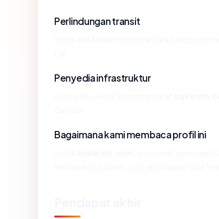
Perlindungan transit
Untuk data dalam transit antara pengguna d
OK.
Penyedia infrastruktur
Pencarian GeoIP menempatkan
bakerzin.
Canada.
Bagaimana kami membaca profil ini
Untuk
bakerzin.com
, gambaran gabungan (
Network Solutions, LLC) jatuh dalam pita "ve
Pendapat akhir