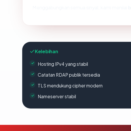
Menggabungkan semua sinyal, kami menilai
b
Kelebihan
Hosting IPv4 yang stabil
Catatan RDAP publik tersedia
TLS mendukung cipher modern
Nameserver stabil