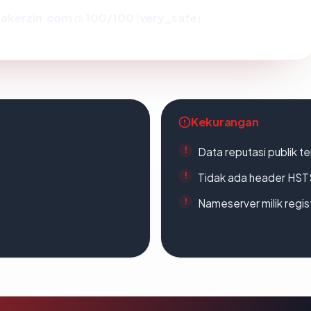
akerzin.com
di
100/100
(
very_safe
).
Kekurangan
Data reputasi publik t
Tidak ada header HST
Nameserver milik regi