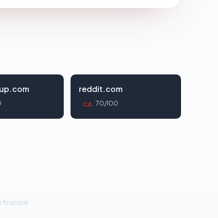
oup.com
reddit.com
0
70/100
CA
 finansial.