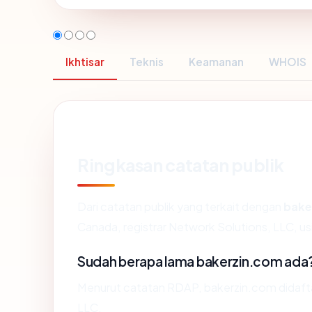
Ikhtisar
Teknis
Keamanan
WHOIS
Ringkasan catatan publik
Dari catatan publik yang terkait dengan
bake
Canada, registrar Network Solutions, LLC, usi
Sudah berapa lama bakerzin.com ada
Menurut catatan RDAP, bakerzin.com didaftar
LLC.