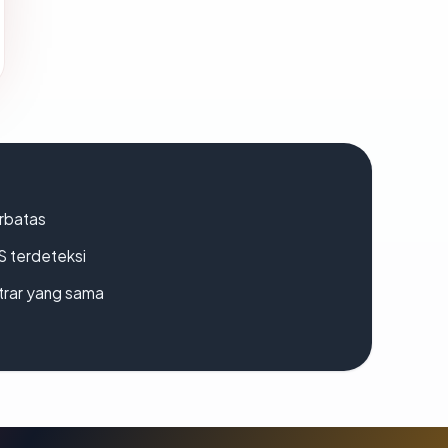
erbatas
S terdeteksi
strar yang sama