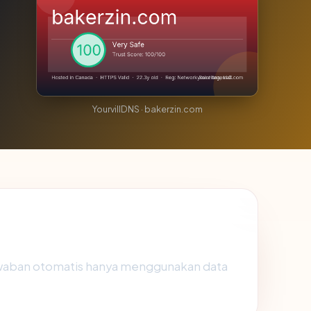
YourvillDNS · bakerzin.com
awaban otomatis hanya menggunakan data