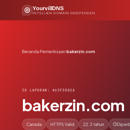
YourvillDNS
INTELIJEN DOMAIN INDEPENDEN
Beranda
›
Pemeriksaan
›
bakerzin.com
ID LAPORAN: #63F3802A
bakerzin.com
Canada
HTTPS Valid
22.3 tahun
Diperb