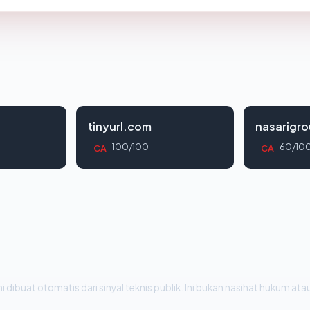
tinyurl.com
nasarigr
100/100
60/10
CA
CA
i dibuat otomatis dari sinyal teknis publik. Ini bukan nasihat hukum atau