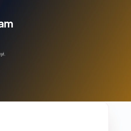
lam
yi.