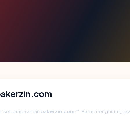
bakerzin.com
ah "seberapa aman
bakerzin.com
?". Kami menghitung j