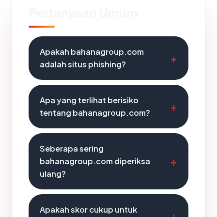
Pertanyaan Umum
Apakah bahanagroup.com
adalah situs phishing?
Apa yang terlihat berisiko
tentang bahanagroup.com?
Seberapa sering
bahanagroup.com diperiksa
ulang?
Apakah skor cukup untuk