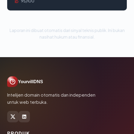
95/100
ID
Laporan ini dibuat otomatis dari sinyal teknis publik. Ini bukan
nasihat hukum atau finansial.
YourvillDNS
Intelijen domain otomatis dan independen
untuk web terbuka.
PRODUK