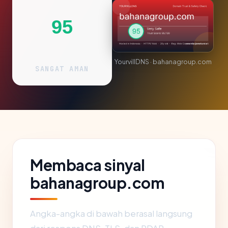
95
YourvillDNS · bahanagroup.com
SANGAT AMAN
Membaca sinyal
bahanagroup.com
Angka-angka di bawah berasal langsung