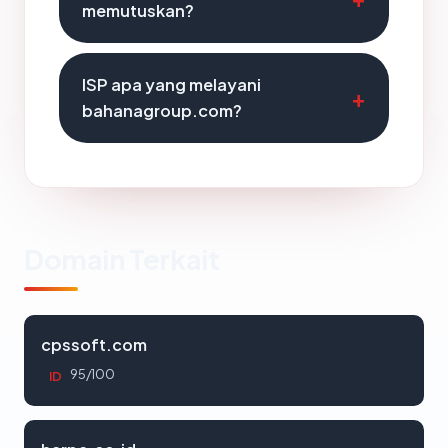
memutuskan?
ISP apa yang melayani
bahanagroup.com?
Domain Terkait
cpssoft.com
95/100
ID