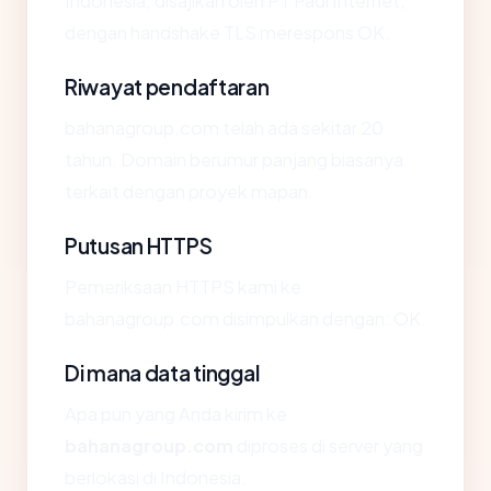
Indonesia, disajikan oleh PT Padi Internet,
dengan handshake TLS merespons OK.
Riwayat pendaftaran
bahanagroup.com telah ada sekitar 20
tahun. Domain berumur panjang biasanya
terkait dengan proyek mapan.
Putusan HTTPS
Pemeriksaan HTTPS kami ke
bahanagroup.com disimpulkan dengan: OK.
Di mana data tinggal
Apa pun yang Anda kirim ke
bahanagroup.com
diproses di server yang
berlokasi di Indonesia.