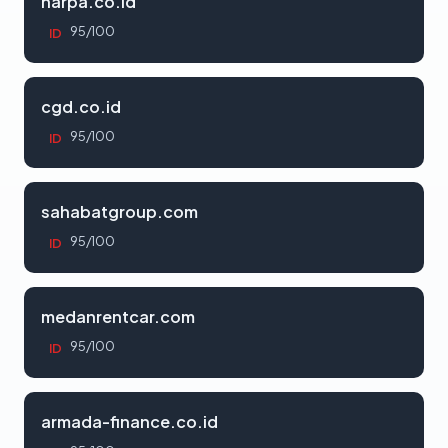
harpa.co.id
95/100
ID
cgd.co.id
95/100
ID
sahabatgroup.com
95/100
ID
medanrentcar.com
95/100
ID
armada-finance.co.id