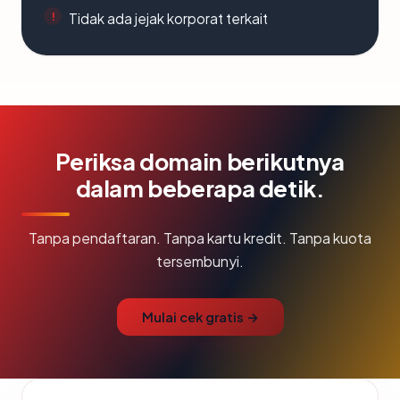
Tidak ada jejak korporat terkait
Periksa domain berikutnya
dalam beberapa detik.
Tanpa pendaftaran. Tanpa kartu kredit. Tanpa kuota
tersembunyi.
Mulai cek gratis →