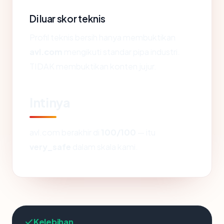
Di luar skor teknis
Profil teknis bersih hanya membuktikan
avl.com
mengikuti standar pipa industri.
TIDAK membuktikan konten jujur.
Intinya
avl.com berakhir di
100/100
— itu
very_safe
dalam skala kami.
Kelebihan