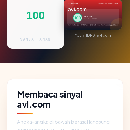
100
YourvillDNS · avl.com
SANGAT AMAN
Membaca sinyal
avl.com
Angka-angka di bawah berasal langsung