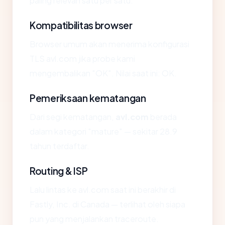
paling relevan satu per satu.
Kompatibilitas browser
Browser umum akan menerima konfigurasi
TLS avl.com jika probe kami
mengembalikan "OK". Nilai saat ini: OK.
Pemeriksaan kematangan
Dari segi kematangan,
avl.com
berada
dalam kategori "mature" — sekitar 28.9
tahun terdaftar.
Routing & ISP
Lalu lintas ke avl.com saat ini berakhir di
Fastly, Inc. di Canada — terlihat oleh siapa
pun yang menjalankan traceroute.