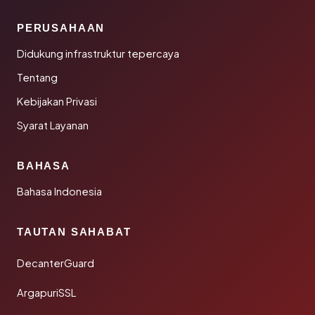
PERUSAHAAN
Didukung infrastruktur tepercaya
Tentang
Kebijakan Privasi
Syarat Layanan
BAHASA
Bahasa Indonesia
TAUTAN SAHABAT
DecanterGuard
ArgapuriSSL