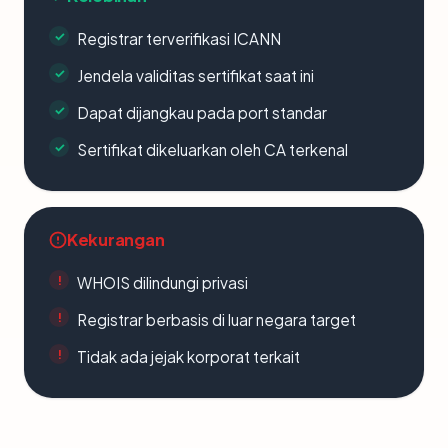
Registrar terverifikasi ICANN
Jendela validitas sertifikat saat ini
Dapat dijangkau pada port standar
Sertifikat dikeluarkan oleh CA terkenal
Kekurangan
WHOIS dilindungi privasi
Registrar berbasis di luar negara target
Tidak ada jejak korporat terkait